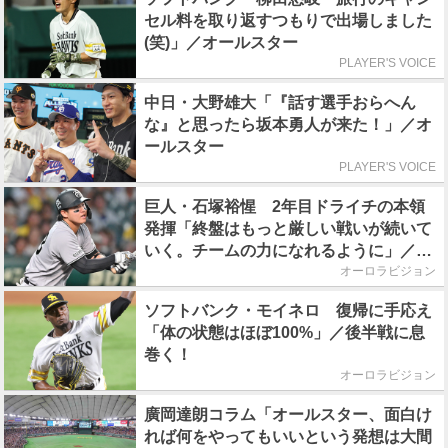
セル料を取り返すつもりで出場しました
(笑)」／オールスター
PLAYER'S VOICE
中日・大野雄大「『話す選手おらへん
な』と思ったら坂本勇人が来た！」／オ
ールスター
PLAYER'S VOICE
巨人・石塚裕惺 2年目ドライチの本領
発揮「終盤はもっと厳しい戦いが続いて
いく。チームの力になれるように」／後
半戦に息巻く！
オーロラビジョン
ソフトバンク・モイネロ 復帰に手応え
「体の状態はほぼ100%」／後半戦に息
巻く！
オーロラビジョン
廣岡達朗コラム「オールスター、面白け
れば何をやってもいいという発想は大間