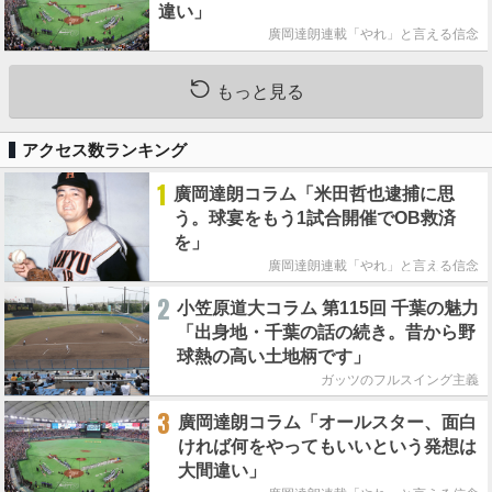
違い」
廣岡達朗連載「やれ」と言える信念
もっと見る
アクセス数ランキング
1
廣岡達朗コラム「米田哲也逮捕に思
う。球宴をもう1試合開催でOB救済
を」
廣岡達朗連載「やれ」と言える信念
2
小笠原道大コラム 第115回 千葉の魅力
「出身地・千葉の話の続き。昔から野
球熱の高い土地柄です」
ガッツのフルスイング主義
3
廣岡達朗コラム「オールスター、面白
ければ何をやってもいいという発想は
大間違い」