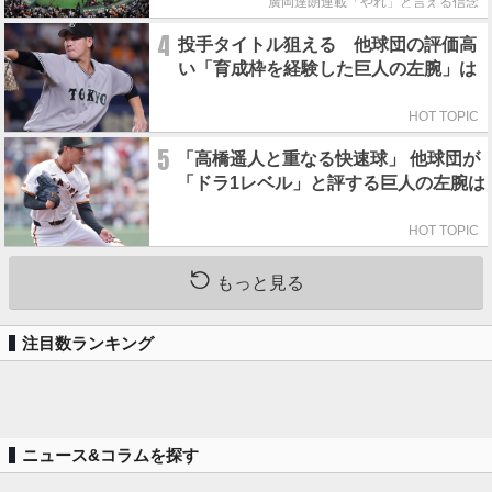
廣岡達朗連載「やれ」と言える信念
4
投手タイトル狙える 他球団の評価高
い「育成枠を経験した巨人の左腕」は
HOT TOPIC
5
「高橋遥人と重なる快速球」 他球団が
「ドラ1レベル」と評する巨人の左腕は
HOT TOPIC
もっと見る
注目数ランキング
ニュース&コラムを探す