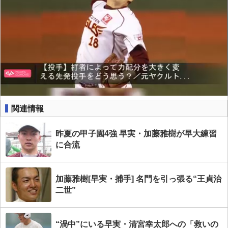
関連情報
昨夏の甲子園4強 早実・加藤雅樹が早大練習
に合流
加藤雅樹[早実・捕手] 名門を引っ張る“王貞治
二世”
“渦中”にいる早実・清宮幸太郎への「救いの