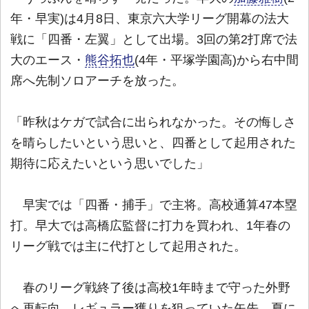
年・早実)は4月8日、東京六大学リーグ開幕の法大
戦に「四番・左翼」として出場。3回の第2打席で法
大のエース・
熊谷拓也
(4年・平塚学園高)から右中間
席へ先制ソロアーチを放った。
「昨秋はケガで試合に出られなかった。その悔しさ
を晴らしたいという思いと、四番として起用された
期待に応えたいという思いでした」
早実では「四番・捕手」で主将。高校通算47本塁
打。早大では高橋広監督に打力を買われ、1年春の
リーグ戦では主に代打として起用された。
春のリーグ戦終了後は高校1年時まで守った外野
へ再転向。レギュラー獲りを狙っていた矢先、夏に