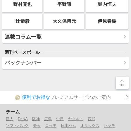
野村克也
平野謙
堀内恒夫
辻恭彦
大久保博元
伊原春樹
連載コラム一覧
週刊ベースボール
バックナンバー
便利でお得な
プレミアムサービスのご案内
P
チーム
巨人
DeNA
阪神
広島
中日
ヤクルト
西武
ソフトバンク
楽天
ロッテ
日本ハム
オリックス
ハヤテ