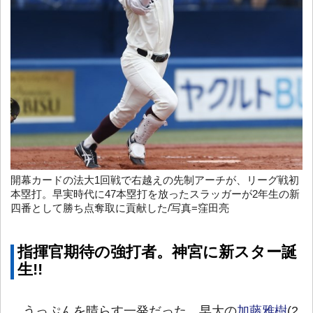
開幕カードの法大1回戦で右越えの先制アーチが、リーグ戦初
本塁打。早実時代に47本塁打を放ったスラッガーが2年生の新
四番として勝ち点奪取に貢献した/写真=窪田亮
指揮官期待の強打者。神宮に新スター誕
生!!
うっぷんを晴らす一発だった。早大の
加藤雅樹
(2