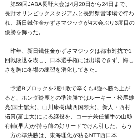
第59回JABA長野大会は4月20日から24日まで、
長野オリンピックスタジアムと長野県営球場で行わ
れ、新日鐵住金かずさマジックが4大会ぶり3度目の
優勝を飾った。
昨年、新日鐵住金かずさマジックは都市対抗で1
回戦敗退を喫し、日本選手権には出場できず、悔し
さを胸に冬場の練習を消化してきた。
予選Bブロックを2勝1敗で辛くも4強へ勝ち上が
ると、ホンダ鈴鹿との準決勝ではルーキー・松尾雄
亮(国士舘大)、山川康樹(城西国際大)、新人・西村
拓真(富士大)による継投を、コーチ兼任捕手の山縣
有輔(早大)が持ち前の好リードでけん引した。もう
一方の準決勝は、東海理化が粘るNTT西日本