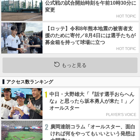
公式戦の試合開始時刻を午前10時30分に
変更
HOT TOPIC
【ロッテ】令和8年熊本地震の被害者支
援のために寄付／8月4日には選手たちが
募金箱を持って球場に立つ
HOT TOPIC
もっと見る
アクセス数ランキング
1
中日・大野雄大「『話す選手おらへん
な』と思ったら坂本勇人が来た！」／
オールスター
PLAYER'S VOICE
2
廣岡達朗コラム「オールスター、面白
ければ何をやってもいいという発想は