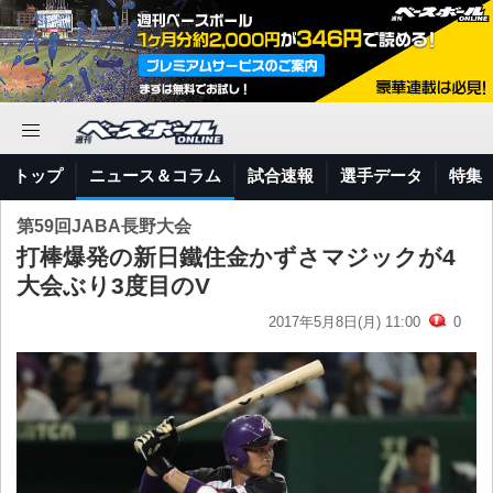
トップ
ニュース＆コラム
試合速報
選手データ
特集
第59回JABA長野大会
打棒爆発の新日鐵住金かずさマジックが4
大会ぶり3度目のV
2017年5月8日(月) 11:00
0