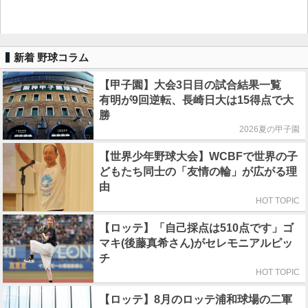
新着 野球コラム
【甲子園】大会3日目の試合結果一覧
有明が9回逆転、長崎日大は15得点で大
勝
2026夏の甲子園
【世界少年野球大会】WCBFで世界の子
どもたち同士の「友情の輪」が広がる理
由
HOT TOPIC
【ロッテ】「自己採点は510点です」ゴ
マキ(後藤真希さん)がセレモニアルピッ
チ
HOT TOPIC
【ロッテ】8月のロッテ浦和球場の二軍