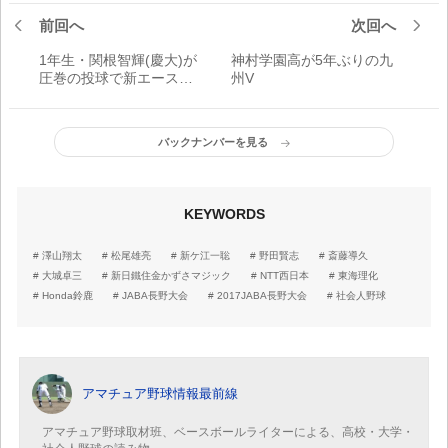
前回へ
次回へ
1年生・関根智輝(慶大)が
神村学園高が5年ぶりの九
圧巻の投球で新エースに
州V
名乗り
バックナンバーを見る
KEYWORDS
澤山翔太
松尾雄亮
新ケ江一聡
野田賢志
斎藤導久
大城卓三
新日鐵住金かずさマジック
NTT西日本
東海理化
Honda鈴鹿
JABA長野大会
2017JABA長野大会
社会人野球
アマチュア野球情報最前線
アマチュア野球取材班、ベースボールライターによる、高校・大学・