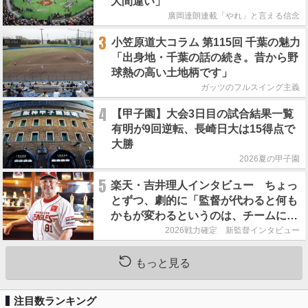
大間違い」
廣岡達朗連載「やれ」と言える信念
3
小笠原道大コラム 第115回 千葉の魅力
「出身地・千葉の話の続き。昔から野
球熱の高い土地柄です」
ガッツのフルスイング主義
4
【甲子園】大会3日目の試合結果一覧
有明が9回逆転、長崎日大は15得点で
大勝
2026夏の甲子園
5
楽天・吉井理人インタビュー ちょっ
とずつ、劇的に「監督が代わると何も
かもが変わるというのは、チームにと
って良くないことなんです」
2026戦力確定 新監督インタビュー
もっと見る
注目数ランキング