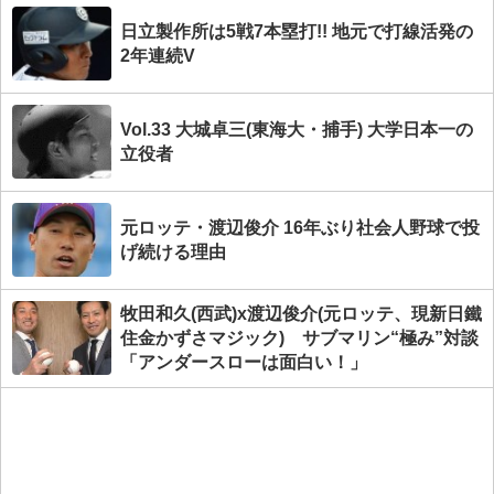
日立製作所は5戦7本塁打!! 地元で打線活発の
2年連続V
Vol.33 大城卓三(東海大・捕手) 大学日本一の
立役者
元ロッテ・渡辺俊介 16年ぶり社会人野球で投
げ続ける理由
牧田和久(西武)x渡辺俊介(元ロッテ、現新日鐵
住金かずさマジック) サブマリン“極み”対談
「アンダースローは面白い！」