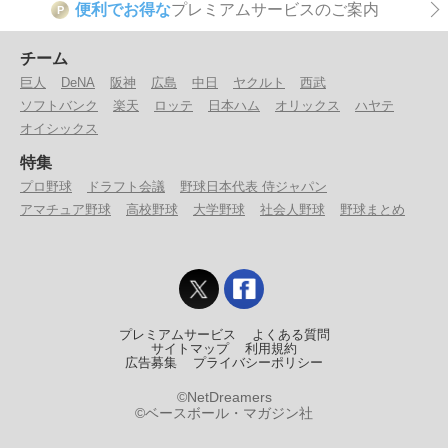
便利でお得な
プレミアムサービスのご案内
P
チーム
巨人
DeNA
阪神
広島
中日
ヤクルト
西武
ソフトバンク
楽天
ロッテ
日本ハム
オリックス
ハヤテ
オイシックス
特集
プロ野球
ドラフト会議
野球日本代表 侍ジャパン
アマチュア野球
高校野球
大学野球
社会人野球
野球まとめ
プレミアムサービス
よくある質問
サイトマップ
利用規約
広告募集
プライバシーポリシー
©NetDreamers
©ベースボール・マガジン社