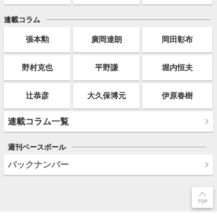
連載コラム
張本勲
廣岡達朗
岡田彰布
野村克也
平野謙
堀内恒夫
辻恭彦
大久保博元
伊原春樹
連載コラム一覧
週刊ベースボール
バックナンバー