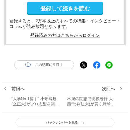
登録して続きを読む
登録すると、2万本以上のすべての特集・インタビュー・
コラムが読み放題となります。
登録済みの方はこちらからログイン
この記事に注目！
前回へ
次回へ
“大学No.1捕手” 小畑尋規
不屈の闘志で現役続行 大
(立正大)がプロ志望を回避
西千洋(法大)が貫く野球に
した背景
対する一途な思い
バックナンバーを見る