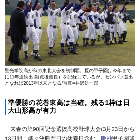
聖光学院高が秋の東北大会を初制覇。夏の甲子園は今年まで
に11年連続出場(戦後最長）を記録しているが、センバツ選出
となれば2013年以来となる/写真=井沢雄一郎
準優勝の花巻東高は当確。残る1枠は日
大山形高が有力
来春の第90回記念選抜高校野球大会(3月23日から
13日間、準々決勝翌日の休養日含む、
阪神
甲子園球