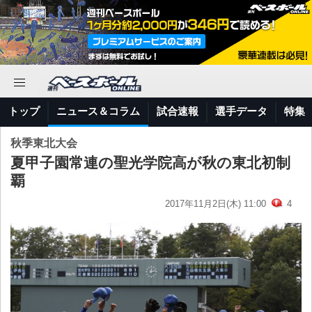
トップ
ニュース＆コラム
試合速報
選手データ
特集
秋季東北大会
夏甲子園常連の聖光学院高が秋の東北初制
覇
2017年11月2日(木) 11:00
4