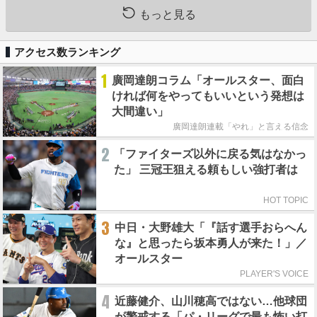
もっと見る
アクセス数ランキング
1
廣岡達朗コラム「オールスター、面白
ければ何をやってもいいという発想は
大間違い」
廣岡達朗連載「やれ」と言える信念
2
「ファイターズ以外に戻る気はなかっ
た」 三冠王狙える頼もしい強打者は
HOT TOPIC
3
中日・大野雄大「『話す選手おらへん
な』と思ったら坂本勇人が来た！」／
オールスター
PLAYER'S VOICE
4
近藤健介、山川穂高ではない…他球団
が警戒する「パ・リーグで最も怖い打