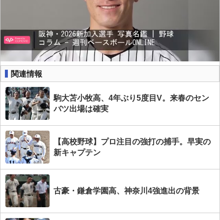
関連情報
駒大苫小牧高、4年ぶり5度目V。来春のセン
バツ出場は確実
【高校野球】プロ注目の強打の捕手。早実の
新キャプテン
古豪・鎌倉学園高、神奈川4強進出の背景