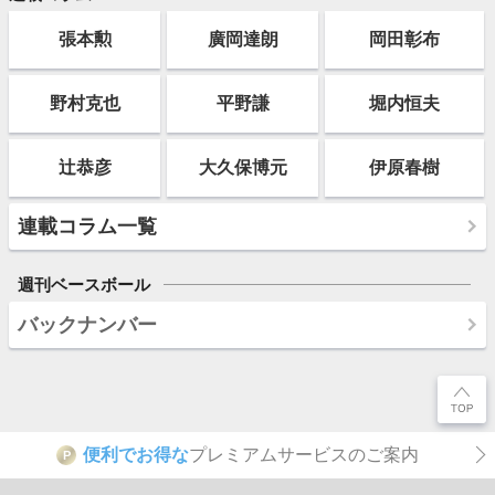
張本勲
廣岡達朗
岡田彰布
野村克也
平野謙
堀内恒夫
辻恭彦
大久保博元
伊原春樹
連載コラム一覧
週刊ベースボール
バックナンバー
便利でお得な
プレミアムサービスのご案内
P