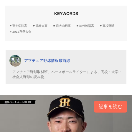
KEYWORDS
聖光学院高
花巻東高
日大山形高
能代松陽高
高校野球
2017秋季大会
アマチュア野球情報最前線
アマチュア野球取材班、ベースボールライターによる、高校・大学・
社会人野球の読み物。
記事を読む