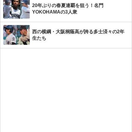
20年ぶりの春夏連覇を狙う！名門
YOKOHAMAの3人衆
西の横綱・大阪桐蔭高が誇る多士済々の2年
生たち