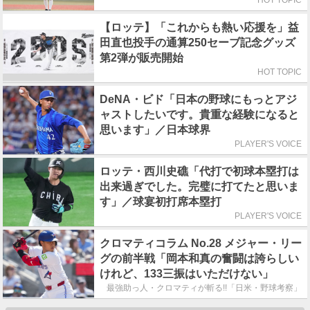
【ロッテ】「これからも熱い応援を」益
田直也投手の通算250セーブ記念グッズ
第2弾が販売開始
HOT TOPIC
DeNA・ビド「日本の野球にもっとアジ
ャストしたいです。貴重な経験になると
思います」／日本球界
PLAYER'S VOICE
ロッテ・西川史礁「代打で初球本塁打は
出来過ぎでした。完璧に打てたと思いま
す」／球宴初打席本塁打
PLAYER'S VOICE
クロマティコラム No.28 メジャー・リー
グの前半戦「岡本和真の奮闘は誇らしい
けれど、133三振はいただけない」
最強助っ人・クロマティが斬る!!「日米・野球考察」