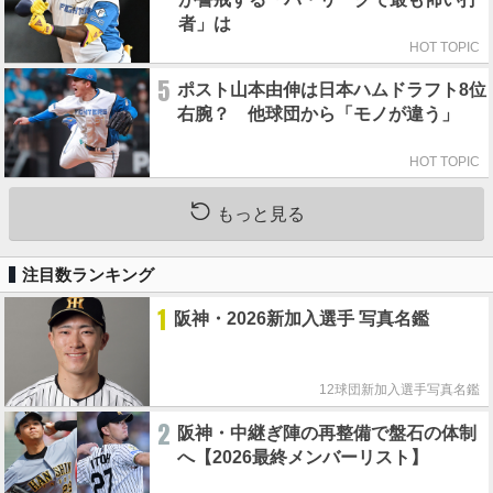
者」は
HOT TOPIC
5
ポスト山本由伸は日本ハムドラフト8位
右腕？ 他球団から「モノが違う」
HOT TOPIC
もっと見る
注目数ランキング
1
阪神・2026新加入選手 写真名鑑
12球団新加入選手写真名鑑
2
阪神・中継ぎ陣の再整備で盤石の体制
へ【2026最終メンバーリスト】