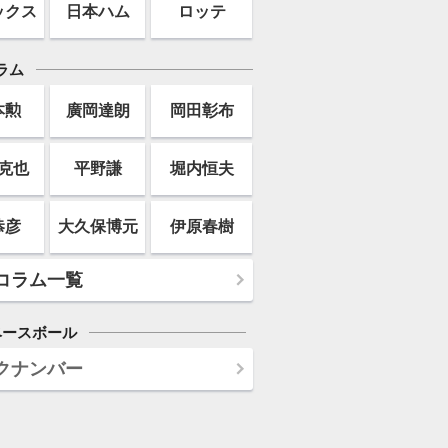
ックス
日本ハム
ロッテ
ラム
本勲
廣岡達朗
岡田彰布
克也
平野謙
堀内恒夫
恭彦
大久保博元
伊原春樹
コラム一覧
ベースボール
クナンバー