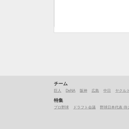
チーム
巨人
DeNA
阪神
広島
中日
ヤクル
特集
プロ野球
ドラフト会議
野球日本代表 侍