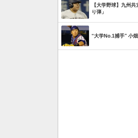
【大学野球】九州共
り弾」
“大学No.1捕手” 