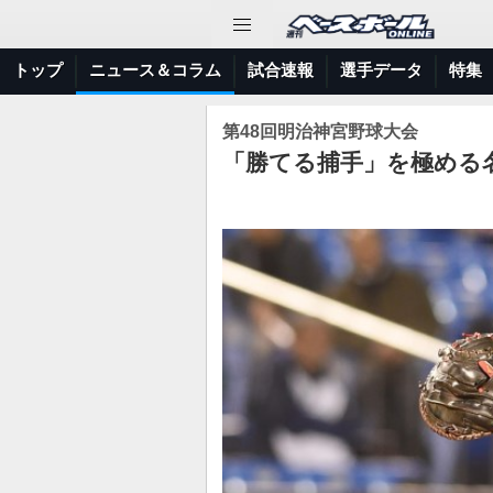
トップ
ニュース＆コラム
試合速報
選手データ
特集
第48回明治神宮野球大会
「勝てる捕手」を極める