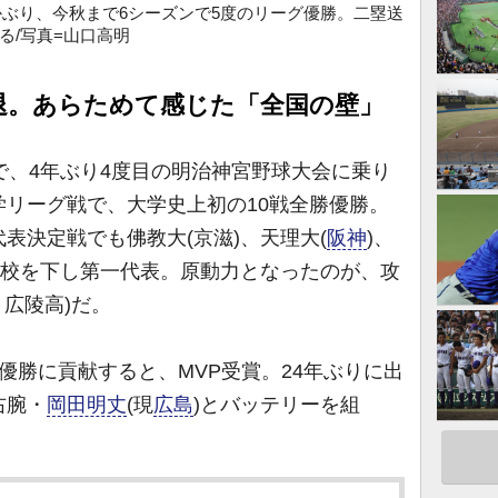
かぶり、今秋まで6シーズンで5度のリーグ優勝。二塁送
る/写真=山口高明
退。あらためて感じた「全国の壁」
で、4年ぶり4度目の明治神宮野球大会に乗り
リーグ戦で、大学史上初の10戦全勝優勝。
表決定戦でも佛教大(京滋)、天理大(
阪神
)、
勝校を下し第一代表。原動力となったのが、攻
・広陵高)だ。
勝に貢献すると、MVP受賞。24年ぶりに出
右腕・
岡田明丈
(現
広島
)とバッテリーを組