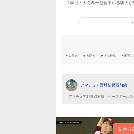
1年目・大倉孝一監督率いる駒大が
りの一部復帰
太田光
大商大
大学野球
関西六
アマチュア野球情報最前線
アマチュア野球取材班、ベースボールラ
記事を