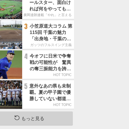
ールスター、面白け
れば何をやってもい
いという発想は大間
廣岡達朗連載「やれ」と言える信念
違い」
3
小笠原道大コラム 第
115回 千葉の魅力
「出身地・千葉の話
の続き。昔から野球
ガッツのフルスイング主義
熱の高い土地柄で
4
今オフに日米で争奪
す」
戦の可能性が 驚異
の奪三振能力を誇る
「最速160キロ右
HOT TOPIC
腕」は
5
意外なあの県も未制
覇。夏の甲子園で優
勝していない都道府
県はどこ？
HOT TOPIC
もっと見る