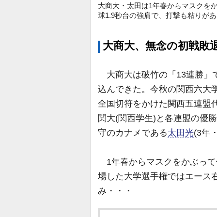
大商大・太田は1年春からマスクを
球1.9秒台の強肩で、打撃も粘りがあ
大商大、無念の初戦敗
大商大は破竹の「13連勝」
込んできた。今秋の関西六大学
全国切符をかけた関西五連盟代
関大(関西学生)と各連盟の優
守のカナメである
太田光
(3年
1年春からマスクをかぶって優
場した大学選手権ではエース
み・・・