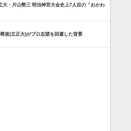
立大・片山勢三 明治神宮大会史上7人目の「おかわ
小畑尋規(立正大)がプロ志望を回避した背景