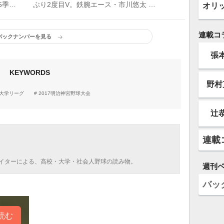
5季ぶ
ぶり2度目V。鉄腕エース・市川悠太 公
オリ
式戦全10試合を完投!!
連載コ
バックナンバーを見る
張
KEYWORDS
野村
大学リーグ
2017明治神宮野球大会
辻
連載
イターによる、高校・大学・社会人野球の読み物。
週刊
バッ
読む