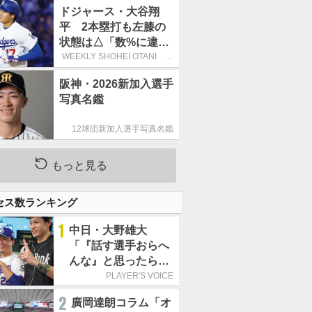
す」
ドジャース・大谷翔
平 2本塁打も左膝の
状態は△「数%に違和
感があるなら、まだ休
WEEKLY SHOHEI OTANI 二
刀流で呼び込む3連覇
もうという全体的な方
阪神・2026新加入選手
針」
写真名鑑
12球団新加入選手写真名鑑
もっと見る
セス数ランキング
1
中日・大野雄大
「『話す選手おらへ
んな』と思ったら坂
本勇人が来た！」／
PLAYER'S VOICE
オールスター
2
廣岡達朗コラム「オ