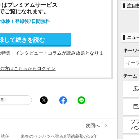
きはプレミアムサービス
注目
でご覧になれます。
は体験！登録後7日間無料
ニュ
録して続きを読む
キーワ
の特集・インタビュー・コラムが読み放題となりま
の方はこちらからログイン
チーム
広
注目！
巨
ソ
次回へ
バ
！就任
来春のセンバツへ弾み!!明徳義塾が36年