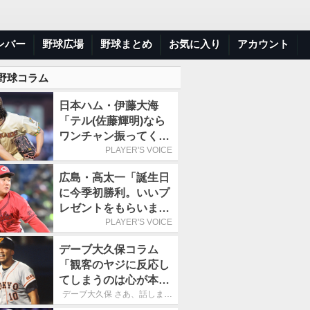
ンバー
野球広場
野球まとめ
お気に入り
アカウント
 野球コラム
日本ハム・伊藤大海
「テル(佐藤輝明)なら
ワンチャン振ってくれ
るかなと思って超スロ
PLAYER'S VOICE
ーカーブを投げまし
広島・高太一「誕生日
た」／魔球
に今季初勝利。いいプ
レゼントをもらいまし
た」／バースデー星
PLAYER'S VOICE
デーブ大久保コラム
「観客のヤジに反応し
てしまうのは心が本当
に純粋だからなので
デーブ大久保 さあ、話しまし
ょう！