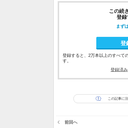
この続
登録
まず
登
登録すると、2万本以上のすべて
す。
登録済み
この記事に
前回へ