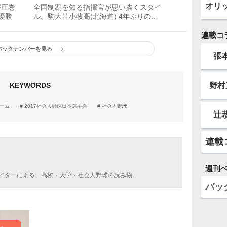
オリ
が圧巻
全国制覇を知る指揮官が思い描くスタイ
の優勝
ル。駒大苫小牧高(北海道) 4年ぶりの春
へ準備着々
連載コ
バックナンバーを見る
張
野村
KEYWORDS
ーム
2017社会人野球日本選手権
社会人野球
辻
連載
週刊
イターによる、高校・大学・社会人野球の読み物。
バッ