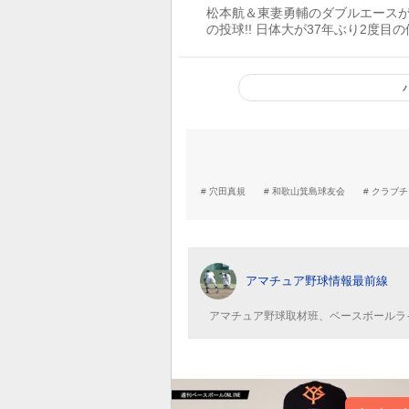
松本航＆東妻勇輔のダブルエース
の投球!! 日体大が37年ぶり2度目
穴田真規
和歌山箕島球友会
クラブチ
アマチュア野球情報最前線
アマチュア野球取材班、ベースボールラ