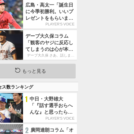
ーカーブを投げまし
広島・高太一「誕生日
た」／魔球
に今季初勝利。いいプ
レゼントをもらいまし
た」／バースデー星
PLAYER'S VOICE
デーブ大久保コラム
「観客のヤジに反応し
てしまうのは心が本当
に純粋だからなので
デーブ大久保 さあ、話しまし
ょう！
す」
もっと見る
セス数ランキング
1
中日・大野雄大
「『話す選手おらへ
んな』と思ったら坂
本勇人が来た！」／
PLAYER'S VOICE
オールスター
2
廣岡達朗コラム「オ