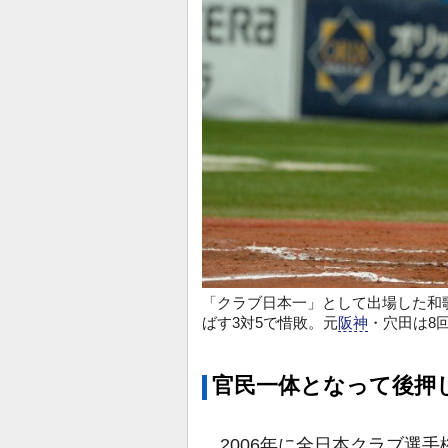
「クラブ日本一」として出場した和
ばす3対5で惜敗。元
阪神
・穴田は8
官民一体となって後押
2006年に全日本クラブ選手