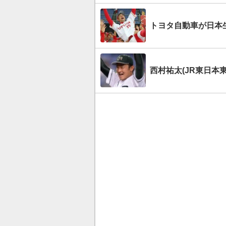
トヨタ自動車が日本生
西村祐太(JR東日本