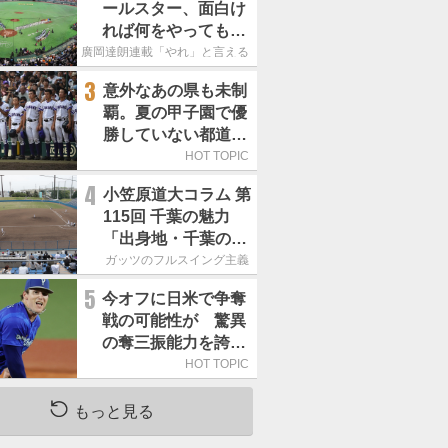
ールスター、面白け
れば何をやってもい
いという発想は大間
廣岡達朗連載「やれ」と言える信念
違い」
3
意外なあの県も未制
覇。夏の甲子園で優
勝していない都道府
県はどこ？
HOT TOPIC
4
小笠原道大コラム 第
115回 千葉の魅力
「出身地・千葉の話
の続き。昔から野球
ガッツのフルスイング主義
熱の高い土地柄で
5
今オフに日米で争奪
す」
戦の可能性が 驚異
の奪三振能力を誇る
「最速160キロ右腕」
HOT TOPIC
は
もっと見る