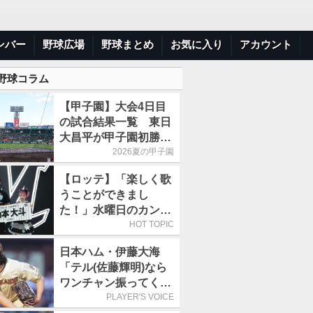
ンバー
野球広場
野球まとめ
お気に入り
アカウント
 野球コラム
【甲子園】大会4日目
の試合結果一覧 東日
大昌平が甲子園初勝
利、青森山田は1点差
2026夏の甲子園
で逃げ切り
【ロッテ】「楽しく歌
うことができまし
た！」水曜日のカンパ
ネラ、8月8日のオリッ
HOT TOPIC
クス戦(ZOZOマリン)
日本ハム・伊藤大海
に来場
「テル(佐藤輝明)なら
ワンチャン振ってくれ
るかなと思って超スロ
PLAYER'S VOICE