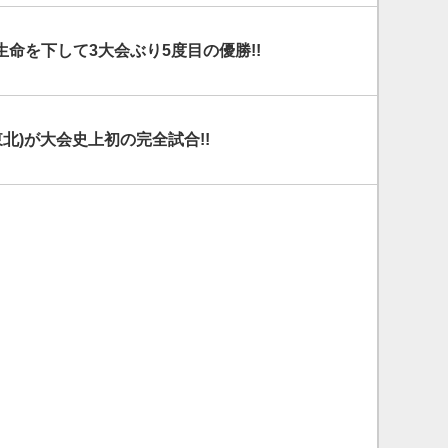
命を下して3大会ぶり5度目の優勝!!
東北)が大会史上初の完全試合!!