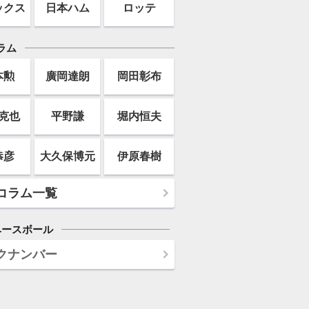
ックス
日本ハム
ロッテ
ラム
本勲
廣岡達朗
岡田彰布
克也
平野謙
堀内恒夫
恭彦
大久保博元
伊原春樹
コラム一覧
ベースボール
クナンバー