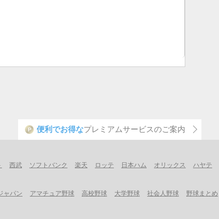
便利でお得な
プレミアムサービスのご案内
P
ト
西武
ソフトバンク
楽天
ロッテ
日本ハム
オリックス
ハヤテ
ジャパン
アマチュア野球
高校野球
大学野球
社会人野球
野球まとめ