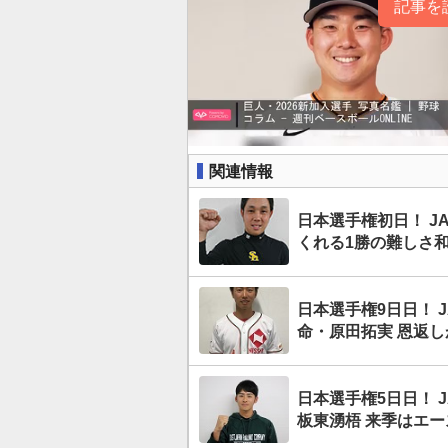
記事を
関連情報
日本選手権初日！ J
くれる1勝の難しさ
日本選手権9日日！ 
命・原田拓実 恩返
日本選手権5日日！ 
板東湧梧 来季はエ