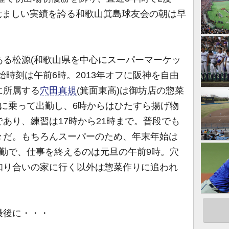
、目覚ましい実績を誇る和歌山箕島球友会の朝は早
る松源(和歌山県を中心にスーパーマーケッ
始時刻は午前6時。2013年オフに阪神を自由
に所属する
穴田真規
(箕面東高)は御坊店の惣菜
に乗って出勤し、6時からはひたすら揚げ物
あり、練習は17時から21時まで。普段でも
々だ。もちろんスーパーのため、年末年始は
勤で、仕事を終えるのは元旦の午前9時。穴
知り合いの家に行く以外は惣菜作りに追われ
最後に・・・