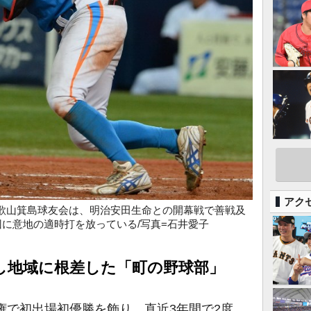
アク
歌山箕島球友会は、明治安田生命との開幕戦で善戦及
回に意地の適時打を放っている/写真=石井愛子
し地域に根差した「町の野球部」
権で初出場初優勝を飾り、直近3年間で2度