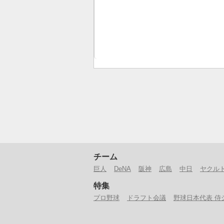
チーム
巨人
DeNA
阪神
広島
中日
ヤクル
特集
プロ野球
ドラフト会議
野球日本代表 侍