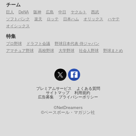
チーム
巨人
DeNA
阪神
広島
中日
ヤクルト
西武
ソフトバンク
楽天
ロッテ
日本ハム
オリックス
ハヤテ
オイシックス
特集
プロ野球
ドラフト会議
野球日本代表 侍ジャパン
アマチュア野球
高校野球
大学野球
社会人野球
野球まとめ
プレミアムサービス
よくある質問
サイトマップ
利用規約
広告募集
プライバシーポリシー
©NetDreamers
©ベースボール・マガジン社