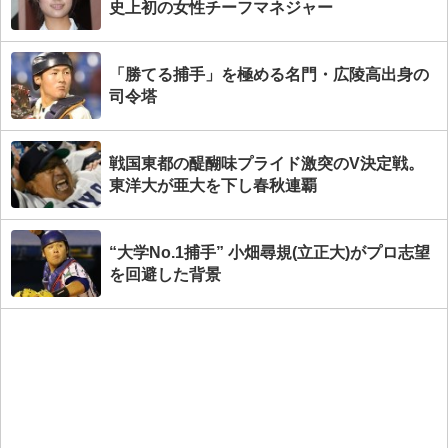
史上初の女性チーフマネジャー
「勝てる捕手」を極める名門・広陵高出身の
司令塔
戦国東都の醍醐味プライド激突のV決定戦。
東洋大が亜大を下し春秋連覇
“大学No.1捕手” 小畑尋規(立正大)がプロ志望
を回避した背景