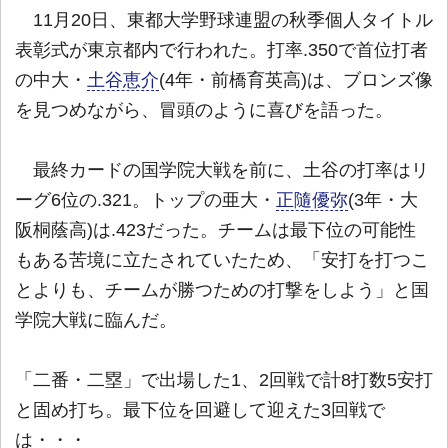
11月20日、東都大学野球連盟の秋季個人タイトル
表彰式が東京都内で行われた。打率.350で首位打者
の中大・
土谷恵介
(4年・前橋育英高)は、ブロンズ像
を見つめながら、冒頭のように喜びを語った。
最終カードの国学院大戦を前に、土谷の打率はリ
ーグ6位の.321。トップの亜大・
正隨優弥
(3年・大
阪桐蔭高)は.423だった。チームは最下位の可能性
もある苦境に立たされていたため、「安打を打つこ
とよりも、チームが勝つための打撃をしよう」と国
学院大戦に臨んだ。
「二番・二塁」で出場した1、2回戦で計8打数5安打
と固め打ち。最下位を回避して迎えた3回戦で
は・・・