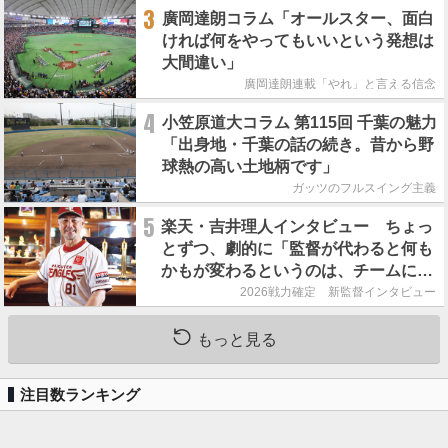
3
廣岡達朗コラム「オールスター、面白
ければ何をやってもいいという発想は
大間違い」
廣岡達朗連載「やれ」と言える信念
4
小笠原道大コラム 第115回 千葉の魅力
「出身地・千葉の話の続き。昔から野
球熱の高い土地柄です」
ガッツのフルスイング主義
5
楽天・吉井理人インタビュー ちょっ
とずつ、劇的に「監督が代わると何も
かもが変わるというのは、チームにと
って良くないことなんです」
2026戦力確定 新監督インタビュー
もっと見る
注目数ランキング