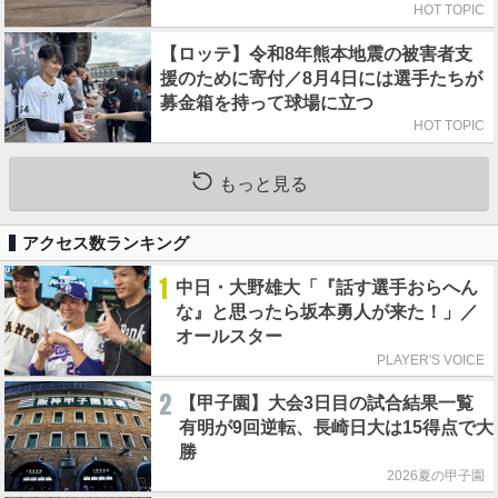
HOT TOPIC
【ロッテ】令和8年熊本地震の被害者支
援のために寄付／8月4日には選手たちが
募金箱を持って球場に立つ
HOT TOPIC
もっと見る
アクセス数ランキング
1
中日・大野雄大「『話す選手おらへん
な』と思ったら坂本勇人が来た！」／
オールスター
PLAYER'S VOICE
2
【甲子園】大会3日目の試合結果一覧
有明が9回逆転、長崎日大は15得点で大
勝
2026夏の甲子園