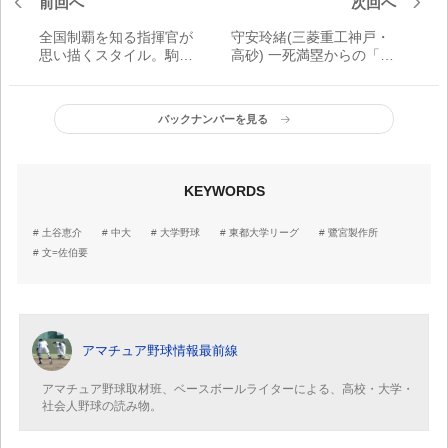
前回へ
次回へ
全国制覇を知る指揮官が
守安玲緒(三菱重工神戸・
思い描くスタイル。駒大
高砂) 一死満塁からの「タ
苫小牧高(北海道) 4年ぶり
イブレーク」5回無失点に
の春へ準備着々
抑えた真骨頂
バックナンバーを見る
KEYWORDS
土谷恵介
中大
大学野球
東都大学リーグ
鷺宮製作所
文=佐伯要
アマチュア野球情報最前線
アマチュア野球取材班、ベースボールライターによる、高校・大学・
社会人野球の読み物。