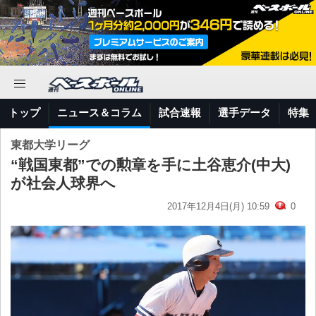
トップ
ニュース＆コラム
試合速報
選手データ
特集
東都大学リーグ
“戦国東都”での勲章を手に土谷恵介(中大)
が社会人球界へ
2017年12月4日(月) 10:59
0