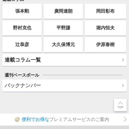
張本勲
廣岡達朗
岡田彰布
野村克也
平野謙
堀内恒夫
辻恭彦
大久保博元
伊原春樹
連載コラム一覧
週刊ベースボール
バックナンバー
便利でお得な
プレミアムサービスのご案内
P