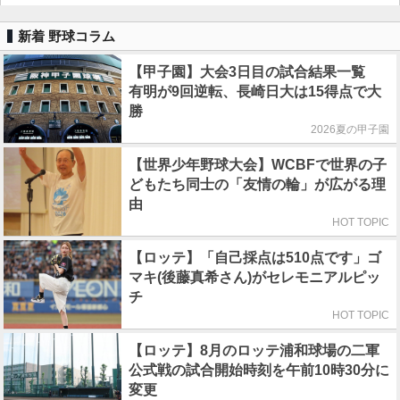
新着 野球コラム
【甲子園】大会3日目の試合結果一覧
有明が9回逆転、長崎日大は15得点で大
勝
2026夏の甲子園
【世界少年野球大会】WCBFで世界の子
どもたち同士の「友情の輪」が広がる理
由
HOT TOPIC
【ロッテ】「自己採点は510点です」ゴ
マキ(後藤真希さん)がセレモニアルピッ
チ
HOT TOPIC
【ロッテ】8月のロッテ浦和球場の二軍
公式戦の試合開始時刻を午前10時30分に
変更