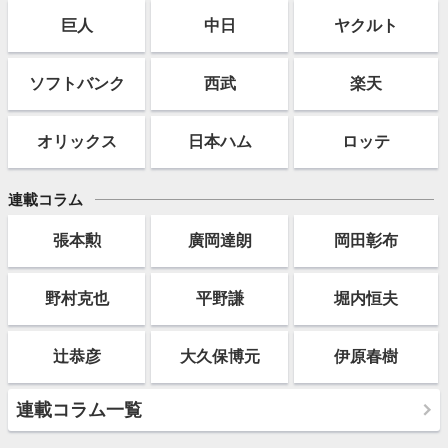
巨人
中日
ヤクルト
ソフト
バンク
西武
楽天
オリックス
日本ハム
ロッテ
連載コラム
張本勲
廣岡達朗
岡田彰布
野村克也
平野謙
堀内恒夫
辻恭彦
大久保博元
伊原春樹
連載コラム一覧