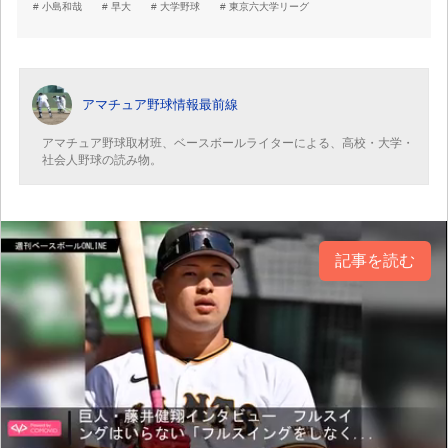
小島和哉
早大
大学野球
東京六大学リーグ
アマチュア野球情報最前線
アマチュア野球取材班、ベースボールライターによる、高校・大学・
社会人野球の読み物。
記事を読む