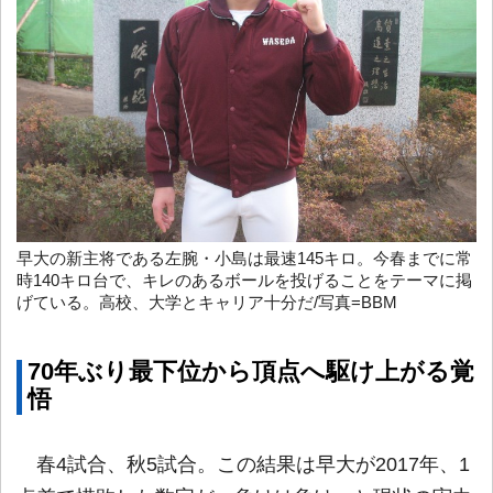
早大の新主将である左腕・小島は最速145キロ。今春までに常
時140キロ台で、キレのあるボールを投げることをテーマに掲
げている。高校、大学とキャリア十分だ/写真=BBM
70年ぶり最下位から頂点へ駆け上がる覚
悟
春4試合、秋5試合。この結果は早大が2017年、1