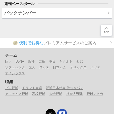
週刊ベースボール
バックナンバー
便利でお得な
プレミアムサービスのご案内
P
チーム
巨人
DeNA
阪神
広島
中日
ヤクルト
西武
ソフトバンク
楽天
ロッテ
日本ハム
オリックス
ハヤテ
オイシックス
特集
プロ野球
ドラフト会議
野球日本代表 侍ジャパン
アマチュア野球
高校野球
大学野球
社会人野球
野球まとめ