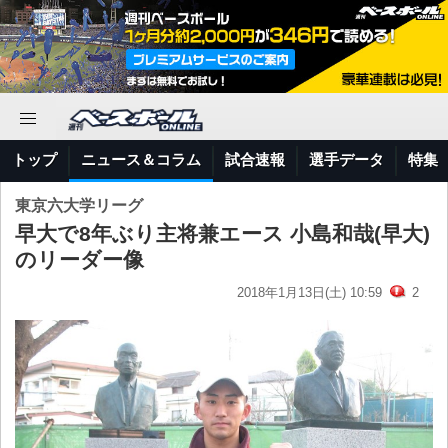
トップ
ニュース＆コラム
試合速報
選手データ
特集
東京六大学リーグ
早大で8年ぶり主将兼エース 小島和哉(早大)
のリーダー像
2018年1月13日(土) 10:59
2