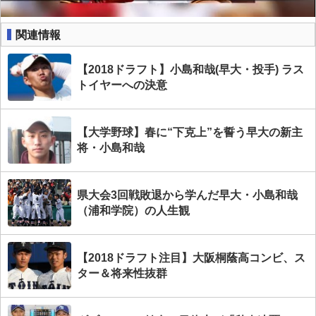
関連情報
【2018ドラフト】小島和哉(早大・投手) ラス
トイヤーへの決意
【大学野球】春に“下克上”を誓う早大の新主
将・小島和哉
県大会3回戦敗退から学んだ早大・小島和哉
（浦和学院）の人生観
【2018ドラフト注目】大阪桐蔭高コンビ、ス
ター＆将来性抜群