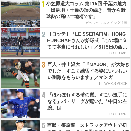
1
小笠原道大コラム 第115回 千葉の魅力
「出身地・千葉の話の続き。昔から野
球熱の高い土地柄です」
ガッツのフルスイング主義
2
【ロッテ】「LE SSERAFIM」HONG
EUNCHAEさんが始球式「この場に立
てて本当にうれしい」／8月5日の西武
戦（ZOZOマリン）
HOT TOPIC
3
巨人・井上温大「『MAJOR』が大好き
でした。すごく練習する姿にいつもい
い刺激をもらいます」／マンガ
PLAYER'S VOICE
4
「ほれぼれする球の質。すごい投手に
なる」パ・リーグが驚いた「中日の左
腕」は
HOT TOPIC
5
西武・篠原響「ストラックアウトで初