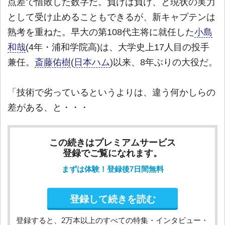
点差で惜敗した数字だ。負けは負け、と現状の実力
として受け止めることもできるが、新キャプテンは
熟考を重ねた。早大の第108代主将に就任した
小島
和哉
(4年・浦和学院高)は、大学史上17人目の投手
兼任。
斎藤佑樹
(
日本ハム
)以来、8年ぶりの大役だ。
「技術で劣っているというよりは、違う何かしらの
差がある、と・・・
この続きはプレミアムサービス
登録でご覧になれます。
まずは体験！登録後7日間無料
登録して続きを読む
登録すると、2万本以上のすべての特集・インタビュー・