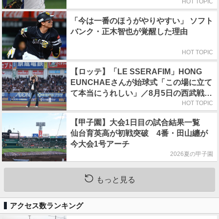
HOT TOPIC
「今は一番のほうがやりやすい」 ソフト
バンク・正木智也が覚醒した理由
HOT TOPIC
【ロッテ】「LE SSERAFIM」HONG
EUNCHAEさんが始球式「この場に立て
て本当にうれしい」／8月5日の西武戦
（ZOZOマリン）
HOT TOPIC
【甲子園】大会1日目の試合結果一覧
仙台育英高が初戦突破 4番・田山纏が
今大会1号アーチ
2026夏の甲子園
もっと見る
アクセス数ランキング