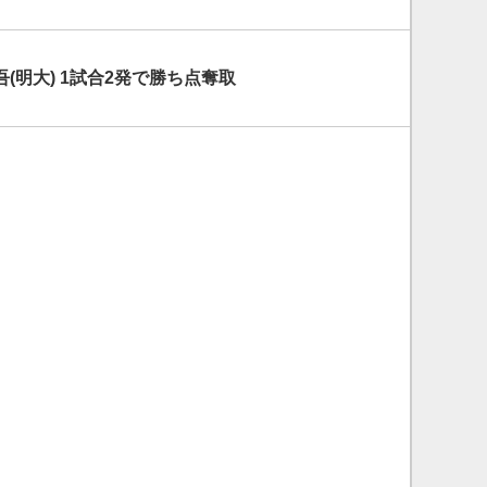
(明大) 1試合2発で勝ち点奪取