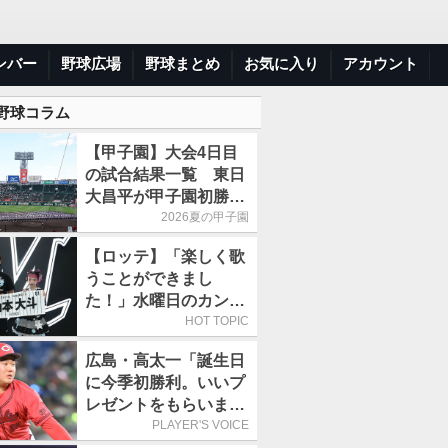
ンバー
野球広場
野球まとめ
お気に入り
アカウント
 野球コラム
【甲子園】大会4日目
の試合結果一覧 東日
大昌平が甲子園初勝
利、青森山田は1点差
2026夏の甲子園
で逃げ切り
【ロッテ】「楽しく歌
うことができまし
た！」水曜日のカンパ
ネラ、8月8日のオリッ
HOT TOPIC
クス戦(ZOZOマリン)
広島・高太一「誕生日
に来場
に今季初勝利。いいプ
レゼントをもらいまし
た」／バースデー星
PLAYER'S VOICE