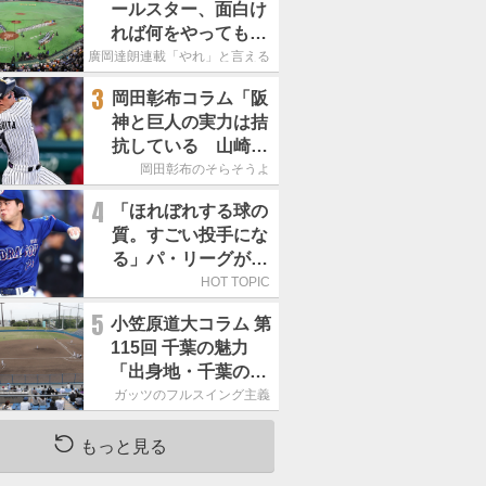
ールスター、面白け
れば何をやってもい
いという発想は大間
廣岡達朗連載「やれ」と言える信念
違い」
3
岡田彰布コラム「阪
神と巨人の実力は拮
抗している 山崎、
小笠原の存在は大き
岡田彰布のそらそうよ
い」
4
「ほれぼれする球の
質。すごい投手にな
る」パ・リーグが驚
いた「中日の左腕」
HOT TOPIC
は
5
小笠原道大コラム 第
115回 千葉の魅力
「出身地・千葉の話
の続き。昔から野球
ガッツのフルスイング主義
熱の高い土地柄で
す」
もっと見る