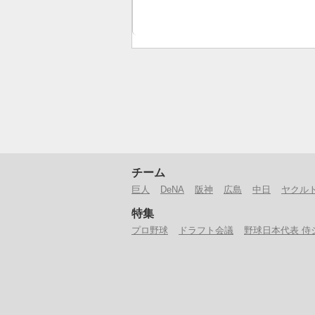
チーム
巨人
DeNA
阪神
広島
中日
ヤクル
特集
プロ野球
ドラフト会議
野球日本代表 侍