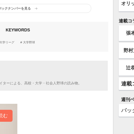
オリ
バックナンバーを見る
連載コ
KEYWORDS
張
大学リーグ
大学野球
野村
辻
連載
イターによる、高校・大学・社会人野球の読み物。
週刊
バッ
読む