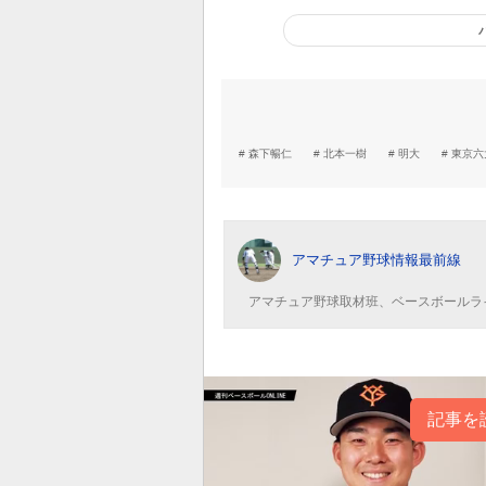
森下暢仁
北本一樹
明大
東京六
アマチュア野球情報最前線
アマチュア野球取材班、ベースボールラ
記事を