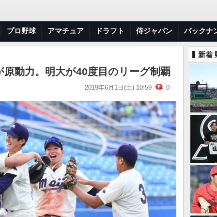
プロ野球
アマチュア
ドラフト
侍ジャパン
バックナ
新着
が原動力。明大が40度目のリーグ制覇
2019年6月1日(土) 10:59
0