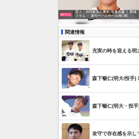
関連情報
充実の時を迎える明
森下暢仁(明大/投手)
森下暢仁(明大・投手
攻守で存在感を示して