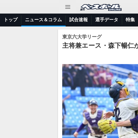
トップ
ニュース＆コラム
試合速報
選手データ
特集
東京六大学リーグ
主将兼エース・森下暢仁