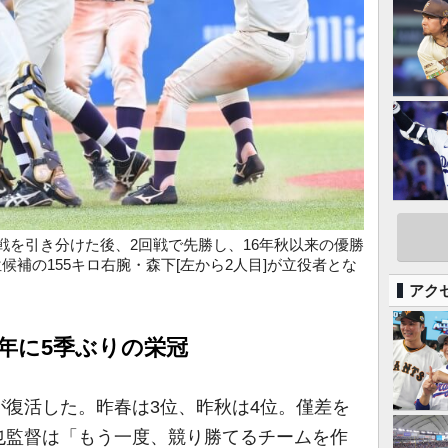
戦を引き分けた後、2回戦で先勝し、16年秋以来の優勝
候補の155キロ右腕・森下[左から2人目]が立役者とな
アク
年に5季ぶりの栄冠
復活した。昨春は3位、昨秋は4位。僅差を
也監督は「もう一度、競り勝てるチームを作