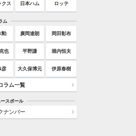
ックス
日本ハム
ロッテ
ラム
本勲
廣岡達朗
岡田彰布
克也
平野謙
堀内恒夫
恭彦
大久保博元
伊原春樹
コラム一覧
ベースボール
クナンバー