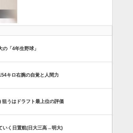
大の「4年生野球」
 154キロ右腕の自覚と人間力
) 狙うはドラフト最上位の評価
いく日置航(日大三高→明大)