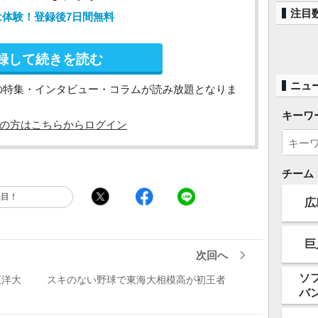
注目
は体験！登録後7日間無料
録して続きを読む
ニュ
の特集・インタビュー・コラムが読み放題となりま
キーワ
の方はこちらからログイン
チーム
注目！
広
巨
次回へ
ソ
東洋大
スキのない野球で東海大相模高が初王者
バ