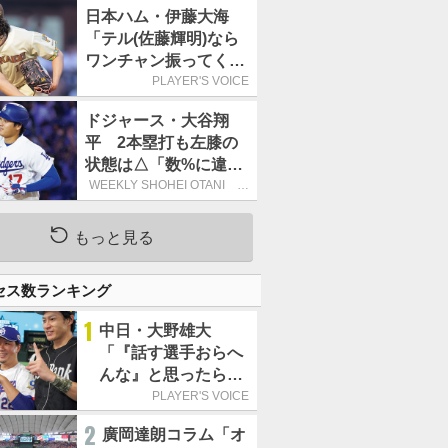
日本ハム・伊藤大海
「テル(佐藤輝明)なら
ワンチャン振ってくれ
るかなと思って超スロ
PLAYER'S VOICE
ーカーブを投げまし
ドジャース・大谷翔
た」／魔球
平 2本塁打も左膝の
状態は△「数%に違和
感があるなら、まだ休
WEEKLY SHOHEI OTANI 二
刀流で呼び込む3連覇
もうという全体的な方
針」
もっと見る
セス数ランキング
1
中日・大野雄大
「『話す選手おらへ
んな』と思ったら坂
本勇人が来た！」／
PLAYER'S VOICE
オールスター
2
廣岡達朗コラム「オ