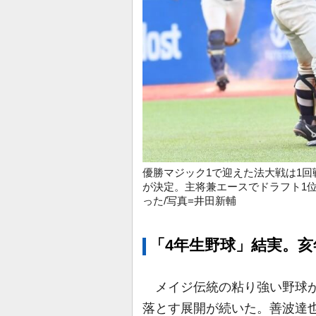
優勝マジック1で迎えた法大戦は1回
が決定。主将兼エースでドラフト1位
った/写真=井田新輔
「4年生野球」結実。亥
メイジ伝統の粘り強い野球が
落とす展開が続いた。善波達