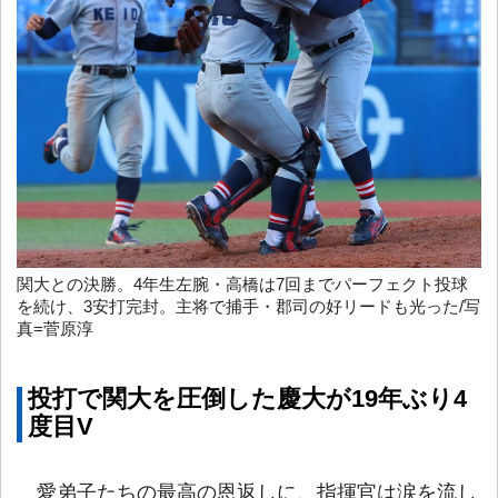
関大との決勝。4年生左腕・高橋は7回までパーフェクト投球
を続け、3安打完封。主将で捕手・郡司の好リードも光った/写
真=菅原淳
投打で関大を圧倒した慶大が19年ぶり4
度目V
愛弟子たちの最高の恩返しに、指揮官は涙を流し