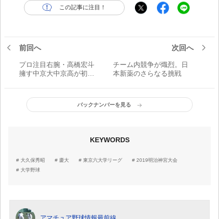
この記事に注目！
前回へ
次回へ
プロ注目右腕・高橋宏斗
チーム内競争が熾烈。日
擁す中京大中京高が初優
本新薬のさらなる挑戦
勝!!
バックナンバーを見る
KEYWORDS
大久保秀昭
慶大
東京六大学リーグ
2019明治神宮大会
大学野球
アマチュア野球情報最前線