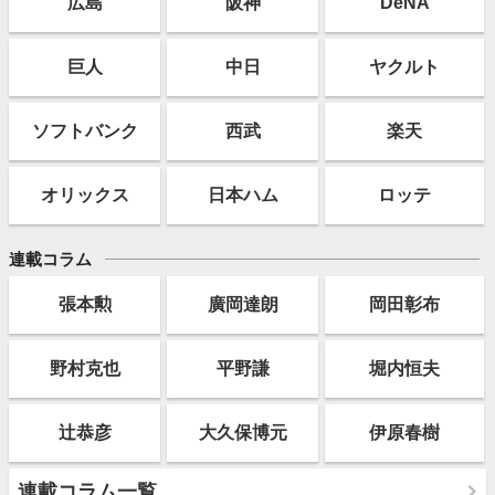
広島
阪神
DeNA
巨人
中日
ヤクルト
ソフト
バンク
西武
楽天
オリックス
日本ハム
ロッテ
連載コラム
張本勲
廣岡達朗
岡田彰布
野村克也
平野謙
堀内恒夫
辻恭彦
大久保博元
伊原春樹
連載コラム一覧