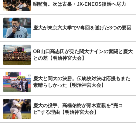
昭監督。次は古巣・JX-ENEOS復活へ尽力
慶大が東京六大学でV奪回を遂げた3つの要因
OB山口高志氏が見た関大ナインの奮闘と慶大
との差【明治神宮大会】
慶大と関大の決勝。伝統校対決は応援もまた
素晴らしかった【明治神宮大会】
慶大の投手、高橋佑樹が青木宣親を“完コ
ピ”する理由【明治神宮大会】