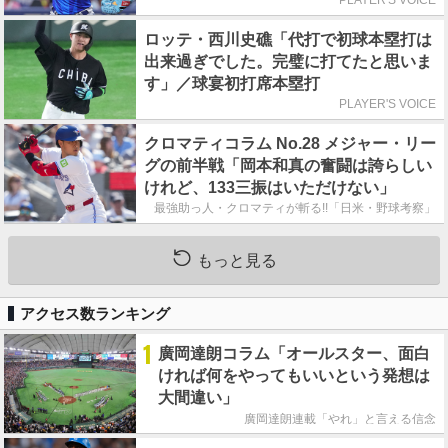
PLAYER'S VOICE
ロッテ・西川史礁「代打で初球本塁打は
出来過ぎでした。完璧に打てたと思いま
す」／球宴初打席本塁打
PLAYER'S VOICE
クロマティコラム No.28 メジャー・リー
グの前半戦「岡本和真の奮闘は誇らしい
けれど、133三振はいただけない」
最強助っ人・クロマティが斬る!!「日米・野球考察」
もっと見る
アクセス数ランキング
1
廣岡達朗コラム「オールスター、面白
ければ何をやってもいいという発想は
大間違い」
廣岡達朗連載「やれ」と言える信念