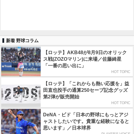
新着 野球コラム
【ロッテ】AKB48が8月9日のオリック
ス戦(ZOZOマリン)に来場／佐藤綺星
「一番の思い出に」
HOT TOPIC
【ロッテ】「これからも熱い応援を」益
田直也投手の通算250セーブ記念グッズ
第2弾が販売開始
HOT TOPIC
DeNA・ビド「日本の野球にもっとアジ
ャストしたいです。貴重な経験になると
思います」／日本球界