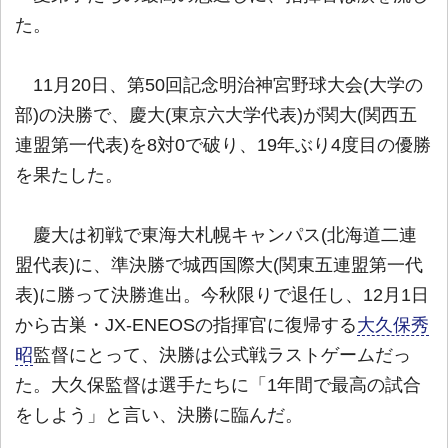
た。
11月20日、第50回記念明治神宮野球大会(大学の
部)の決勝で、慶大(東京六大学代表)が関大(関西五
連盟第一代表)を8対0で破り、19年ぶり4度目の優勝
を果たした。
慶大は初戦で東海大札幌キャンパス(北海道二連
盟代表)に、準決勝で城西国際大(関東五連盟第一代
表)に勝って決勝進出。今秋限りで退任し、12月1日
から古巣・JX‐ENEOSの指揮官に復帰する
大久保秀
昭
監督にとって、決勝は公式戦ラストゲームだっ
た。大久保監督は選手たちに「1年間で最高の試合
をしよう」と言い、決勝に臨んだ。