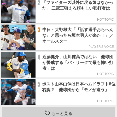
2
「ファイターズ以外に戻る気はなかっ
た」 三冠王狙える頼もしい強打者は
HOT TOPIC
3
中日・大野雄大「『話す選手おらへん
な』と思ったら坂本勇人が来た！」／
オールスター
PLAYER'S VOICE
4
近藤健介、山川穂高ではない…他球団
が警戒する「パ・リーグで最も怖い打
者」は
HOT TOPIC
5
ポスト山本由伸は日本ハムドラフト8位
右腕？ 他球団から「モノが違う」
HOT TOPIC
もっと見る