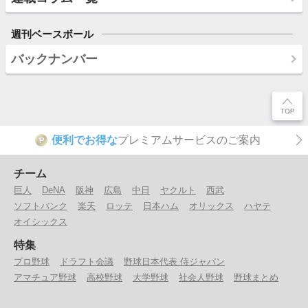
週刊ベースボール
バックナンバー
便利でお得な
プレミアムサービスのご案内
P
チーム
巨人
DeNA
阪神
広島
中日
ヤクルト
西武
ソフトバンク
楽天
ロッテ
日本ハム
オリックス
ハヤテ
オイシックス
特集
プロ野球
ドラフト会議
野球日本代表 侍ジャパン
アマチュア野球
高校野球
大学野球
社会人野球
野球まとめ