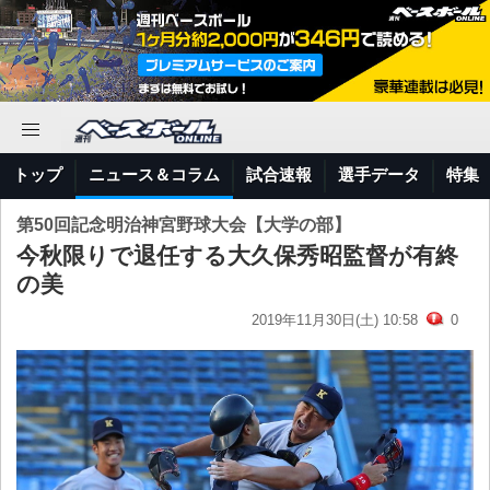
トップ
ニュース＆コラム
試合速報
選手データ
特集
第50回記念明治神宮野球大会【大学の部】
今秋限りで退任する大久保秀昭監督が有終
の美
2019年11月30日(土) 10:58
0