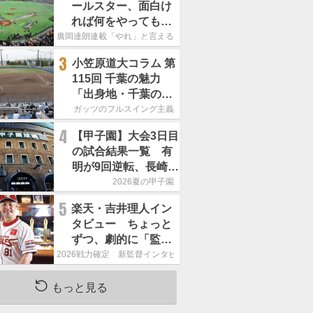
ールスター、面白け
れば何をやってもい
いという発想は大間
廣岡達朗連載「やれ」と言える信念
違い」
3
小笠原道大コラム 第
115回 千葉の魅力
「出身地・千葉の話
の続き。昔から野球
ガッツのフルスイング主義
熱の高い土地柄で
4
【甲子園】大会3日目
す」
の試合結果一覧 有
明が9回逆転、長崎日
大は15得点で大勝
2026夏の甲子園
5
楽天・吉井理人イン
タビュー ちょっと
ずつ、劇的に「監督
が代わると何もかも
2026戦力確定 新監督インタビュー
が変わるというの
は、チームにとって
もっと見る
良くないことなんで