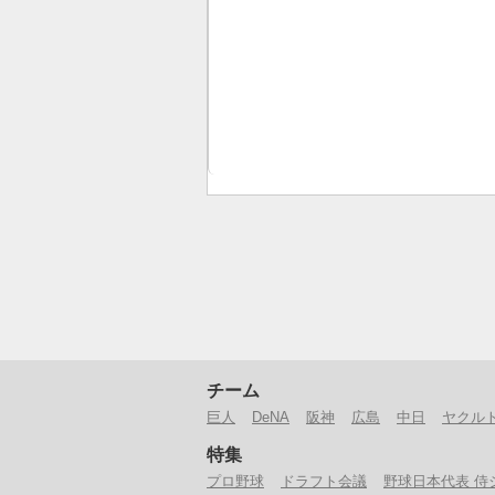
チーム
巨人
DeNA
阪神
広島
中日
ヤクル
特集
プロ野球
ドラフト会議
野球日本代表 侍