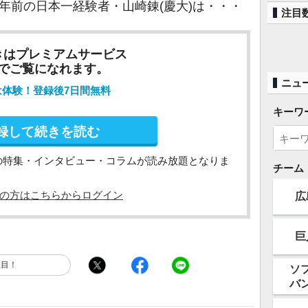
年前の日本一経験者・山崎錬(慶大)は・・・
注目
きはプレミアムサービス
でご覧になれます。
ニュ
は体験！登録後7日間無料
キーワ
録して続きを読む
の特集・インタビュー・コラムが読み放題となりま
チーム
の方はこちらからログイン
広
巨
注目！
ソ
バ