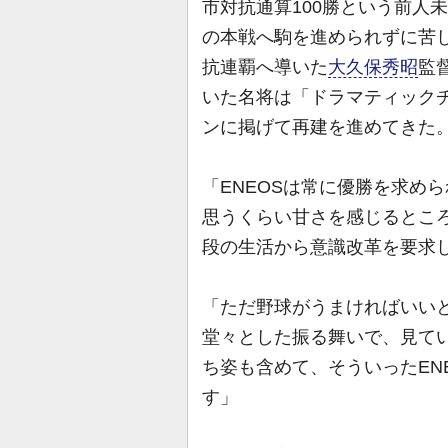
市対抗通算100勝という前人
の本戦へ駒を進められずに苦し
抗連覇へ導いた
大久保秀昭
監
いた名将は「ドラマティック
ンに掲げて再建を進めてきた
「ENEOSは常に優勝を求め
思うくらい甘さを感じるところ
段の生活から意識改革を要求
「ただ野球がうまければいい
堂々とした振る舞いで、見て
ち姿も含めて、そういったEN
す」