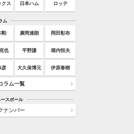
ックス
日本ハム
ロッテ
ラム
本勲
廣岡達朗
岡田彰布
克也
平野謙
堀内恒夫
恭彦
大久保博元
伊原春樹
コラム一覧
ベースボール
クナンバー