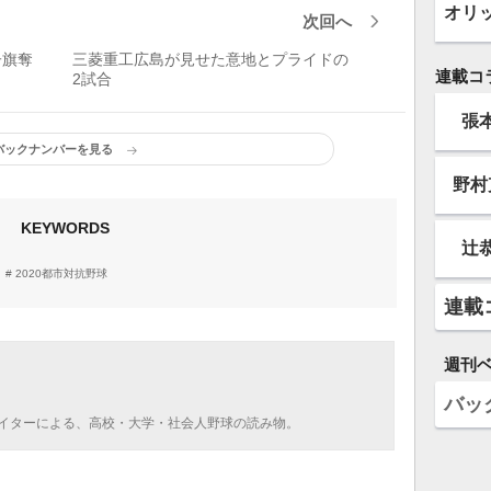
オリ
次回へ
子旗奪
三菱重工広島が見せた意地とプライドの
連載コ
2試合
張
バックナンバーを見る
野村
KEYWORDS
辻
2020都市対抗野球
連載
週刊
バッ
イターによる、高校・大学・社会人野球の読み物。