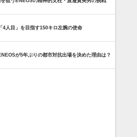
を狙うENEOSの精神的支柱・渡邉貴美男の挑戦
S) 「4人目」を目指す150キロ左腕の使命
ENEOSが5年ぶりの都市対抗出場を決めた理由は？