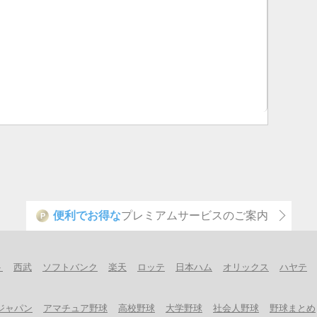
便利でお得な
プレミアムサービスのご案内
P
ト
西武
ソフトバンク
楽天
ロッテ
日本ハム
オリックス
ハヤテ
ジャパン
アマチュア野球
高校野球
大学野球
社会人野球
野球まとめ