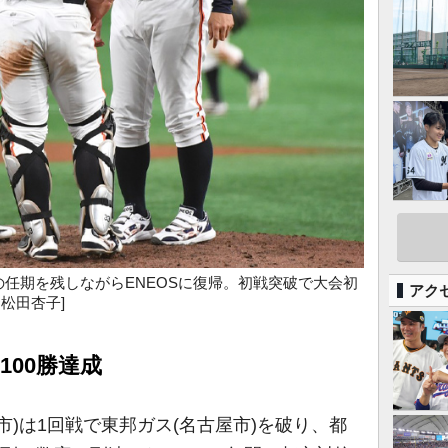
での任期を残しながらENEOSに復帰。初戦突破で大会初
アク
=松田杏子]
100勝達成
市)は1回戦で東邦ガス(名古屋市)を破り、都