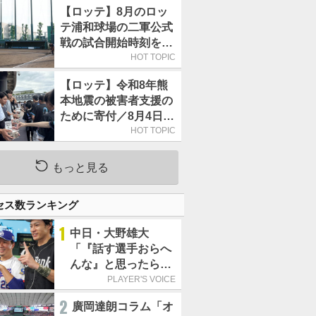
【ロッテ】8月のロッ
テ浦和球場の二軍公式
戦の試合開始時刻を午
前10時30分に変更
HOT TOPIC
【ロッテ】令和8年熊
本地震の被害者支援の
ために寄付／8月4日に
は選手たちが募金箱を
HOT TOPIC
持って球場に立つ
もっと見る
セス数ランキング
1
中日・大野雄大
「『話す選手おらへ
んな』と思ったら坂
本勇人が来た！」／
PLAYER'S VOICE
オールスター
2
廣岡達朗コラム「オ