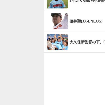
7年ぶり都市対抗制覇
藤井聖(JX-ENEO
大久保新監督の下、