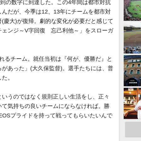
未到の数字に到達した。この4年間は都市対抗
んだが、今季は12、13年にチームを都市対
督(慶大)が復帰。劇的な変化が必要だと感じて
チェンジ～V字回復 忘己利他～」をスローガ
。
られるチーム。就任当初は『何が、優勝だ』と
があった」(大久保監督)。選手たちには、普
した。
というのではなく規則正しい生活をし、正々
いて気持ちの良いチームにならなければ。勝
EOSプライドを持って戦ってもらいたいんで