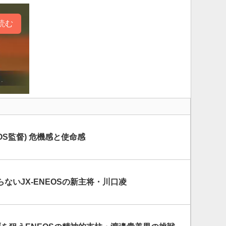
読む
EOS監督) 危機感と使命感
ないJX-ENEOSの新主将・川口凌