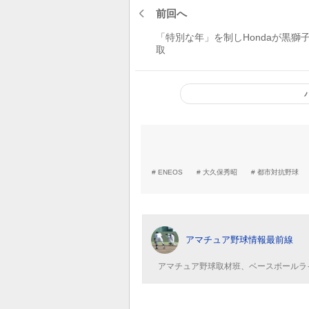
前回へ
「特別な年」を制しHondaが黒獅
取
ENEOS
大久保秀昭
都市対抗野球
アマチュア野球情報最前線
アマチュア野球取材班、ベースボールラ