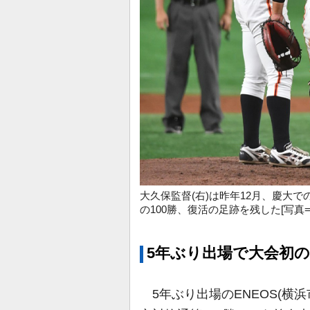
大久保監督(右)は昨年12月、慶大
の100勝、復活の足跡を残した[写真
5年ぶり出場で大会初の
5年ぶり出場のENEOS(横浜