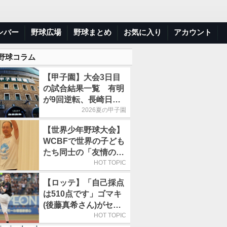
ンバー
野球広場
野球まとめ
お気に入り
アカウント
 野球コラム
【甲子園】大会3日目
の試合結果一覧 有明
が9回逆転、長崎日大
は15得点で大勝
2026夏の甲子園
【世界少年野球大会】
WCBFで世界の子ども
たち同士の「友情の
輪」が広がる理由
HOT TOPIC
【ロッテ】「自己採点
は510点です」ゴマキ
(後藤真希さん)がセレ
モニアルピッチ
HOT TOPIC