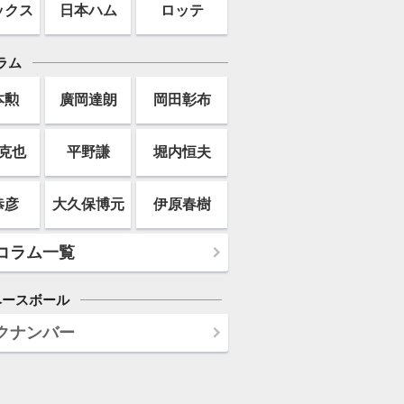
ックス
日本ハム
ロッテ
ラム
本勲
廣岡達朗
岡田彰布
克也
平野謙
堀内恒夫
恭彦
大久保博元
伊原春樹
コラム一覧
ベースボール
クナンバー