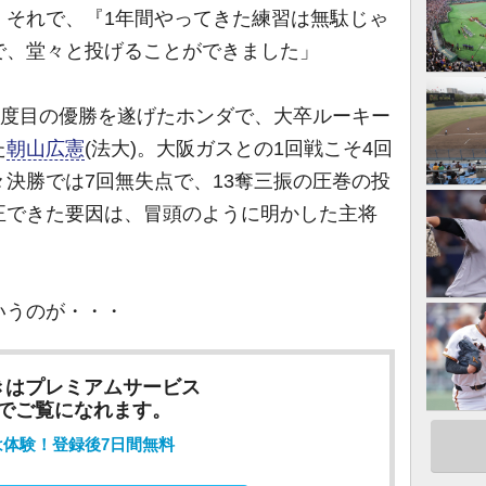
。それで、『1年間やってきた練習は無駄じゃ
で、堂々と投げることができました」
3度目の優勝を遂げたホンダで、大卒ルーキー
た
朝山広憲
(法大)。大阪ガスとの1回戦こそ4回
決勝では7回無失点で、13奪三振の圧巻の投
正できた要因は、冒頭のように明かした主将
いうのが・・・
きはプレミアムサービス
でご覧になれます。
は体験！登録後7日間無料