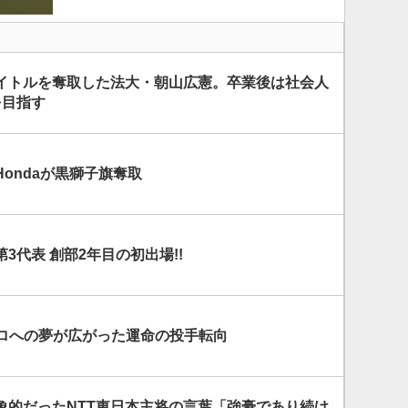
イトルを奪取した法大・朝山広憲。卒業後は社会人
を目指す
ondaが黒獅子旗奪取
3代表 創部2年目の初出場!!
) プロへの夢が広がった運命の投手転向
象的だったNTT東日本主将の言葉「強豪であり続け