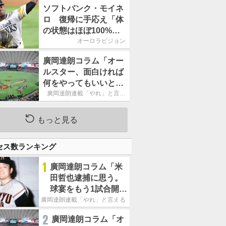
ームの力になれるよう
ソフトバンク・モイネ
に」／後半戦に息巻
ロ 復帰に手応え「体
く！
の状態はほぼ100%」
／後半戦に息巻く！
オーロラビジョン
廣岡達朗コラム「オー
ルスター、面白ければ
何をやってもいいとい
う発想は大間違い」
廣岡達朗連載「やれ」と言え
る信念
もっと見る
セス数ランキング
1
廣岡達朗コラム「米
田哲也逮捕に思う。
球宴をもう1試合開催
でOB救済を」
廣岡達朗連載「やれ」と言える信念
2
廣岡達朗コラム「オ