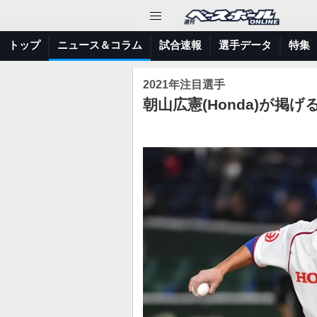
トップ
ニュース＆コラム
試合速報
選手データ
特集
2021年注目選手
朝山広憲(Honda)が掲