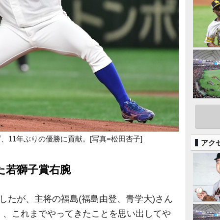
、11年ぶりの優勝に貢献。[写真=松田杏子]
アク
た若獅子賞右腕
したが、主将の福島(福島由登、青学大)さん
く、これまでやってきたことを思い出してや