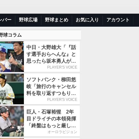
ンバー
野球広場
野球まとめ
お気に入り
アカウント
 野球コラム
中日・大野雄大「『話
す選手おらへんな』と
思ったら坂本勇人が来
た！」／オールスター
PLAYER'S VOICE
ソフトバンク・柳田悠
岐「旅行のキャンセル
料を取り返すつもりで
出場しました(笑)」／
PLAYER'S VOICE
オールスター
巨人・石塚裕惺 2年
目ドライチの本領発揮
「終盤はもっと厳しい
戦いが続いていく。チ
オーロラビジョン