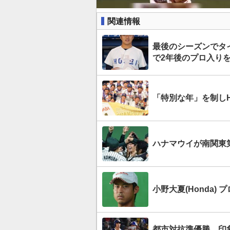
関連情報
最後のシーズンでタ
で2年後のプロ入り
「特別な年」を制しH
ハナマウイが南関東第
小野大夏(Honda
都市対抗準優勝…印