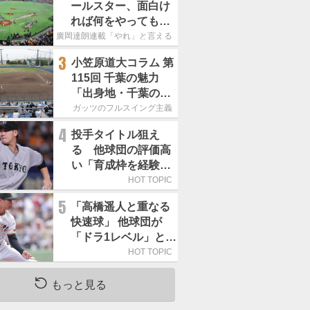
ールスター、面白け
れば何をやってもい
いという発想は大間
廣岡達朗連載「やれ」と言える信念
違い」
3
小笠原道大コラム 第
115回 千葉の魅力
「出身地・千葉の話
の続き。昔から野球
ガッツのフルスイング主義
熱の高い土地柄で
4
投手タイトル狙え
す」
る 他球団の評価高
い「育成枠を経験し
た巨人の左腕」は
HOT TOPIC
5
「高橋遥人と重なる
快速球」 他球団が
「ドラ1レベル」と評
する巨人の左腕は
HOT TOPIC
もっと見る