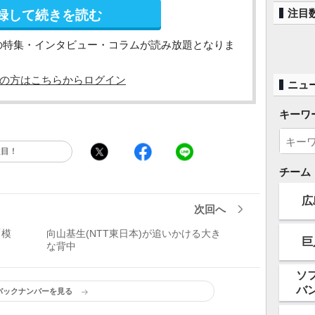
注目
録して続きを読む
の特集・インタビュー・コラムが読み放題となりま
の方はこちらからログイン
ニュ
キーワ
注目！
チーム
広
次回へ
「模
向山基生(NTT東日本)が追いかける大き
巨
な背中
ソ
バ
バックナンバーを見る