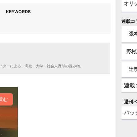
オリ
KEYWORDS
連載コ
張
野村
イターによる、高校・大学・社会人野球の読み物。
辻
連載
読む
週刊
バッ