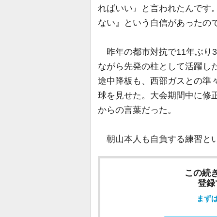
ればいい』と言われたんです
ない』という自信があったの
昨年の都市対抗で11年ぶり
ながら先発の柱として活躍し
途中降板も、西部ガスとの準々
球を見せた。大会期間中に修
からの言葉だった。
朝山本人も自負する練習と
この続
登録
まず