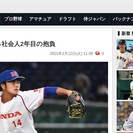
プロ野球
アマチュア
ドラフト
侍ジャパン
バックナ
新着
げる社会人2年目の抱負
2021年1月12日(火) 11:00
0