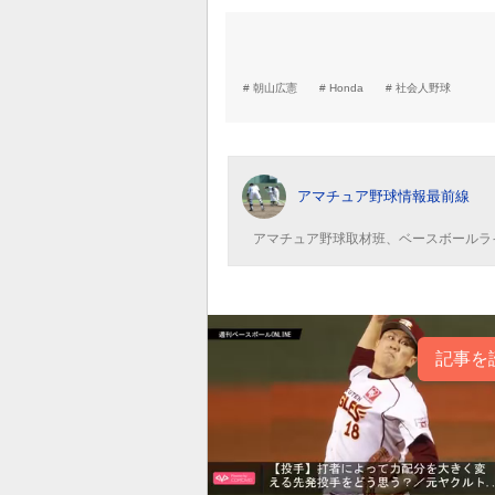
朝山広憲
Honda
社会人野球
アマチュア野球情報最前線
アマチュア野球取材班、ベースボールラ
記事を