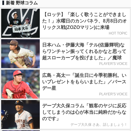
新着 野球コラム
【ロッテ】「楽しく歌うことができまし
た！」水曜日のカンパネラ、8月8日のオ
リックス戦(ZOZOマリン)に来場
HOT TOPIC
日本ハム・伊藤大海「テル(佐藤輝明)な
らワンチャン振ってくれるかなと思って
超スローカーブを投げました」／魔球
PLAYER'S VOICE
広島・高太一「誕生日に今季初勝利。い
いプレゼントをもらいました」／バース
デー星
PLAYER'S VOICE
デーブ大久保コラム「観客のヤジに反応
してしまうのは心が本当に純粋だからな
のです」
デーブ大久保 さあ、話しましょう！