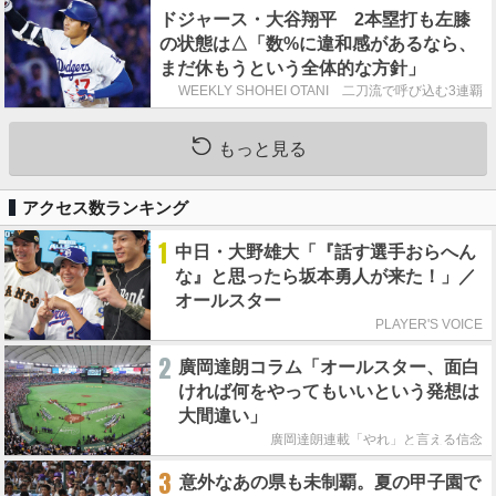
ドジャース・大谷翔平 2本塁打も左膝
の状態は△「数%に違和感があるなら、
まだ休もうという全体的な方針」
WEEKLY SHOHEI OTANI 二刀流で呼び込む3連覇
もっと見る
アクセス数ランキング
1
中日・大野雄大「『話す選手おらへん
な』と思ったら坂本勇人が来た！」／
オールスター
PLAYER'S VOICE
2
廣岡達朗コラム「オールスター、面白
ければ何をやってもいいという発想は
大間違い」
廣岡達朗連載「やれ」と言える信念
3
意外なあの県も未制覇。夏の甲子園で