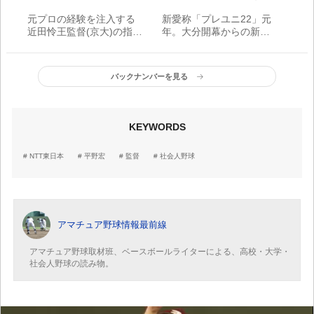
元プロの経験を注入する
新愛称「プレユニ22」元
近田怜王監督(京大)の指導
年。大分開幕からの新た
理論
な歩み
バックナンバーを見る
KEYWORDS
NTT東日本
平野宏
監督
社会人野球
アマチュア野球情報最前線
アマチュア野球取材班、ベースボールライターによる、高校・大学・
社会人野球の読み物。