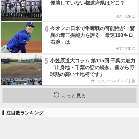
優勝していない都道府県はどこ？
HOT TOPIC
4
今オフに日米で争奪戦の可能性が 驚
異の奪三振能力を誇る「最速160キロ
右腕」は
HOT TOPIC
5
小笠原道大コラム 第115回 千葉の魅力
「出身地・千葉の話の続き。昔から野
球熱の高い土地柄です」
ガッツのフルスイング主義
もっと見る
注目数ランキング