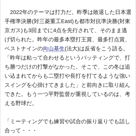
2022年のテーマは打力だ。昨季は敗退した日本選
手権準決勝(対三菱重工East)も都市対抗準決勝(対東
京ガス)も3回までに4点を先行されて、そのまま逃
げ切られた。昨年の最多本塁打王賞、最多打点賞、
ベストナインの
向山基生
(法大)は反省をこう語る。
「昨年は粘って合わせるというバッティングで、打
ち勝つだけの打撃がなかった。そこで、この冬は追
い込まれてからも二塁打や長打を打てるような強い
スイングを心掛けてきました」と前向きに取り組ん
できた。もう一つ平野監督が重視しているのは、考
える野球だ。
「ミーティングでも練習や試合の振り返りでも話し
合って・・・