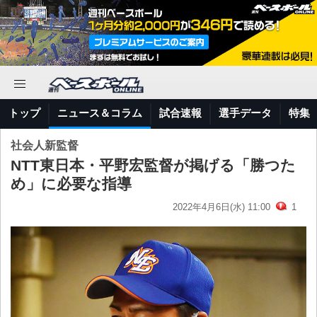
トップ
ニュース＆コラム
試合速報
選手データ
特集
社会人新監督
NTT東日本・平野宏監督が掲げる「勝つた
め」に必要な指導
2022年4月6日(水) 11:00
1