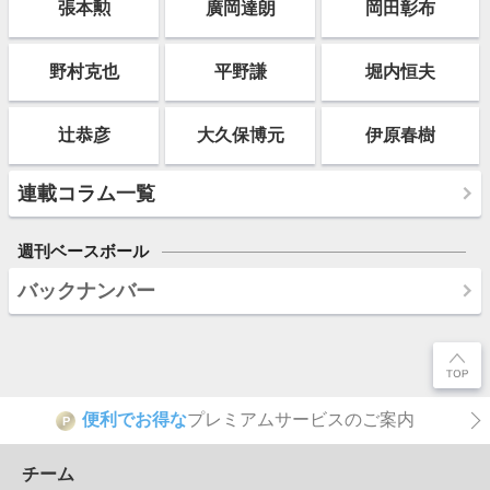
張本勲
廣岡達朗
岡田彰布
野村克也
平野謙
堀内恒夫
辻恭彦
大久保博元
伊原春樹
連載コラム一覧
週刊ベースボール
バックナンバー
便利でお得な
プレミアムサービスのご案内
P
チーム