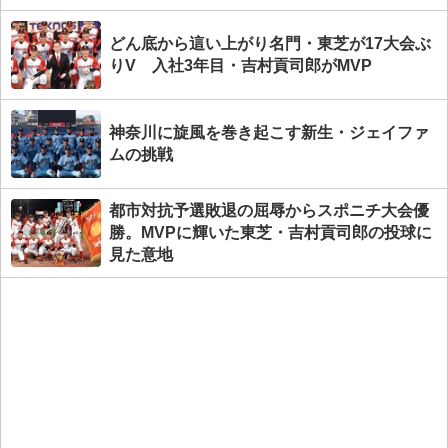
どん底から這い上がり名門・東芝が17大会ぶ
りV 入社3年目・吉村貢司郎がMVP
神奈川に旋風を巻き起こす新生・ジェイファ
ムの挑戦
都市対抗予選敗退の屈辱からスポニチ大会優
勝。MVPに輝いた東芝・吉村貢司郎の投球に
見た意地