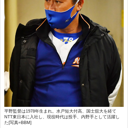
平野監督は1978年生まれ。水戸短大付高、国士舘大を経て
NTT東日本に入社し、現役時代は投手、内野手として活躍し
た[写真=BBM]