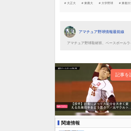
大正大
東農大
大学野球
東都大
アマチュア野球情報最前線
アマチュア野球取材班、ベースボールラ
記事を
関連情報