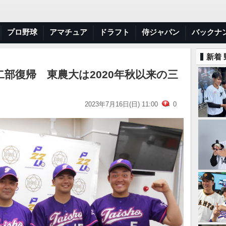
プロ野球
アマチュア
ドラフト
侍ジャパン
バックナ
新着
部復帰 東農大は2020年秋以来の三
2023年7月16日(日) 11:00
0