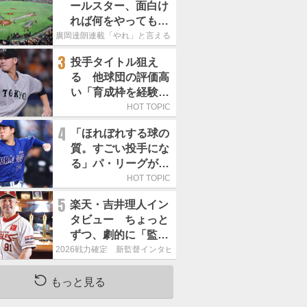
ールスター、面白け
れば何をやってもい
いという発想は大間
廣岡達朗連載「やれ」と言える信念
違い」
3
投手タイトル狙え
る 他球団の評価高
い「育成枠を経験し
た巨人の左腕」は
HOT TOPIC
4
「ほれぼれする球の
質。すごい投手にな
る」パ・リーグが驚
いた「中日の左腕」
HOT TOPIC
は
5
楽天・吉井理人イン
タビュー ちょっと
ずつ、劇的に「監督
が代わると何もかも
2026戦力確定 新監督インタビュー
が変わるというの
は、チームにとって
もっと見る
良くないことなんで