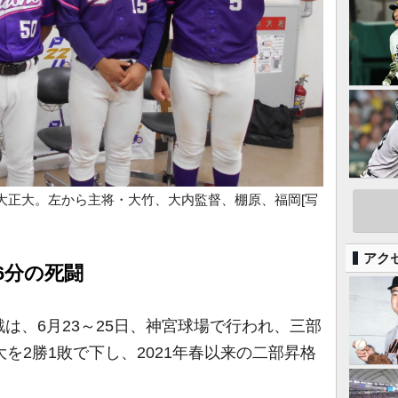
大正大。左から主将・大竹、大内監督、棚原、福岡[写
アク
6分の死闘
、6月23～25日、神宮球場で行われ、三部
を2勝1敗で下し、2021年春以来の二部昇格