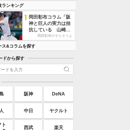
す」
数ランキング
1
岡田彰布コラム「阪
神と巨人の実力は拮
抗している 山崎、
小笠原の存在は大き
岡田彰布のそらそうよ
い」
ース&コラムを探す
ードから探す
島
阪神
DeNA
人
中日
ヤクルト
フト
西武
楽天