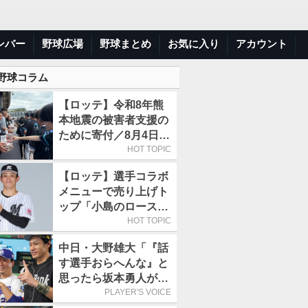
ンバー
野球広場
野球まとめ
お気に入り
アカウント
 野球コラム
【ロッテ】令和8年熊
本地震の被害者支援の
ために寄付／8月4日に
は選手たちが募金箱を
HOT TOPIC
持って球場に立つ
【ロッテ】選手コラボ
メニューで売り上げト
ップ「小島のロースト
ビーフ丼」が4年連続
HOT TOPIC
で1万食を突破
中日・大野雄大「『話
す選手おらへんな』と
思ったら坂本勇人が来
た！」／オールスター
PLAYER'S VOICE