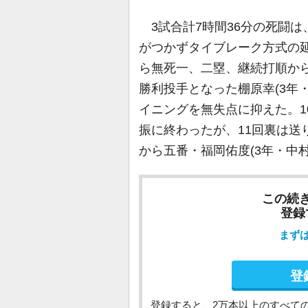
3試合計7時間36分の死闘は
がつかずタイブレーク方式の延
ら無死一、二塁、継続打順か
勝利投手となった棚原幸(3年・
イニングを無失点に抑えた。1
振に終わったが、11回裏は送
から五番・福岡佑度(3年・中
この続
登録
まず
登
登録すると、2万本以上のすべて