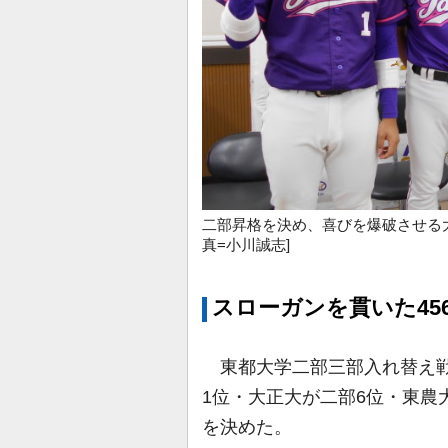
二部昇格を決め、喜びを爆破させる
真=小川誠志]
スローガンを貫いた45
東都大学二部三部入れ替え戦は
1位・大正大が二部6位・東農大
を決めた。