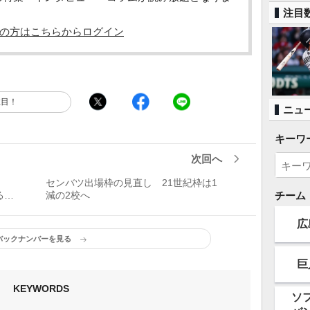
注目
の方はこちらからログイン
注目！
ニュ
キーワ
次回へ
へ
センバツ出場枠の見直し 21世紀枠は1
る名
減の2校へ
チーム
広
バックナンバーを見る
巨
KEYWORDS
ソ