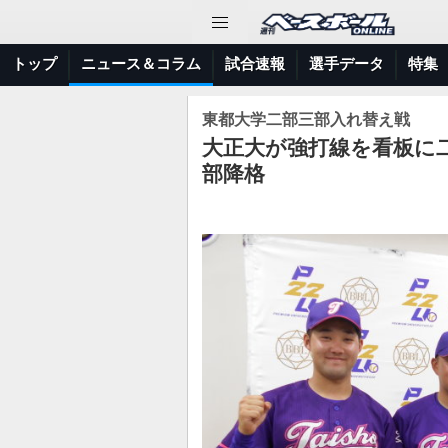
トップ
ニュース＆コラム
試合速報
選手データ
特集
東都大学二部三部入れ替え戦
大正大が強打線を看板に二
部降格