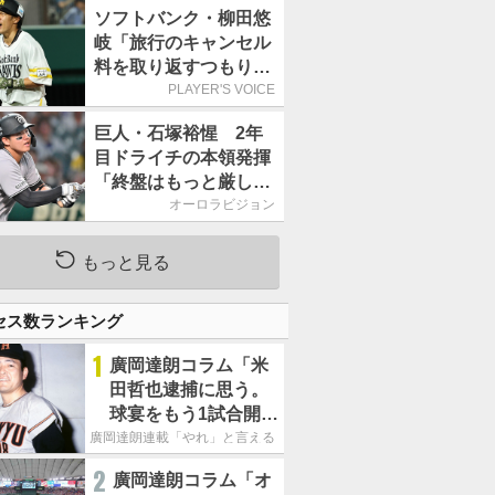
ソフトバンク・柳田悠
岐「旅行のキャンセル
料を取り返すつもりで
出場しました(笑)」／
PLAYER'S VOICE
オールスター
巨人・石塚裕惺 2年
目ドライチの本領発揮
「終盤はもっと厳しい
戦いが続いていく。チ
オーロラビジョン
ームの力になれるよう
に」／後半戦に息巻
もっと見る
く！
セス数ランキング
1
廣岡達朗コラム「米
田哲也逮捕に思う。
球宴をもう1試合開催
でOB救済を」
廣岡達朗連載「やれ」と言える信念
2
廣岡達朗コラム「オ