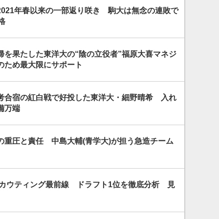
2021年春以来の一部返り咲き 駒大は無念の連敗で
格
帰を果たした東洋大の“陰の立役者”福原大喜マネジ
のため最大限にサポート
考合宿の紅白戦で好投した東洋大・細野晴希 入れ
備万端
の重圧と責任 中島大輔(青学大)が担う急造チーム
スカウティング最前線 ドラフト1位を徹底分析 見
」