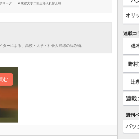
バ
学リーグ
東都大学二部三部入れ替え戦
オリ
連載コ
張
イターによる、高校・大学・社会人野球の読み物。
野村
読む
辻
連載
週刊
バッ