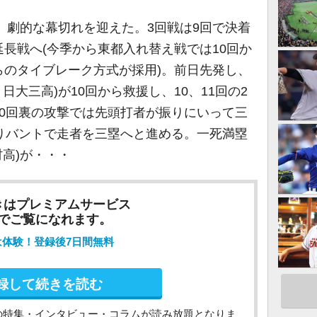
、劇的な幕切れを迎えた。3回戦は9回で決着
長戦へ(今季から東都入れ替え戦では10回か
らのタイブレーク方式が採用)。前日先発し、
日大三高)が10回から救援し、10、11回の2
0回裏の攻撃では先頭打者が振りにいって三
りバントで走者を三塁へと進める。一死満塁
村高)が・・・
きはプレミアムサービス
でご覧になれます。
は体験！登録後7日間無料
録して続きを読む
の特集・インタビュー・コラムが読み放題となりま