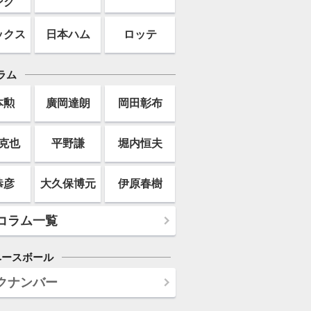
ンク
ックス
日本ハム
ロッテ
ラム
本勲
廣岡達朗
岡田彰布
克也
平野謙
堀内恒夫
恭彦
大久保博元
伊原春樹
コラム一覧
ベースボール
クナンバー