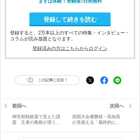
まずは体験！登録後7日間無料
登録して続きを読む
登録すると、2万本以上のすべての特集・インタビュー・
コラムが読み放題となります。
登録済みの方はこちらからログイン
この記事に注目！
前回へ
次回へ
神宮初戦敗退で見えた課
四国大会優勝校・高知高
題 王者の風格が漂う大
が見据える「最終的に目
阪桐蔭高 一冬をかけて
指すは夏」 守り勝つ必
レベルアップ
勝パターン確立