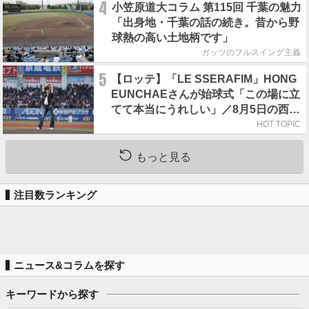
4
小笠原道大コラム 第115回 千葉の魅力
「出身地・千葉の話の続き。昔から野
球熱の高い土地柄です」
ガッツのフルスイング主義
5
【ロッテ】「LE SSERAFIM」HONG
EUNCHAEさんが始球式「この場に立
てて本当にうれしい」／8月5日の西武
戦（ZOZOマリン）
HOT TOPIC
もっと見る
注目数ランキング
ニュース&コラムを探す
キーワードから探す