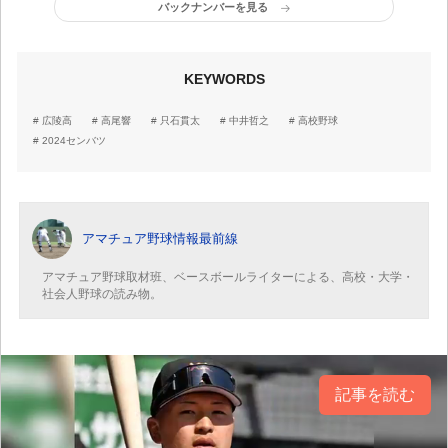
バックナンバーを見る
KEYWORDS
広陵高
高尾響
只石貫太
中井哲之
高校野球
2024センバツ
アマチュア野球情報最前線
アマチュア野球取材班、ベースボールライターによる、高校・大学・
社会人野球の読み物。
記事を読む