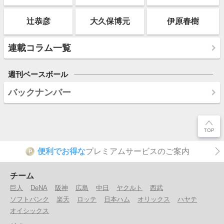
辻恭彦
大久保博元
伊原春樹
連載コラム一覧
週刊ベースボール
バックナンバー
便利でお得な
プレミアムサービスのご案内
P
チーム
巨人
DeNA
阪神
広島
中日
ヤクルト
西武
ソフトバンク
楽天
ロッテ
日本ハム
オリックス
ハヤテ
オイシックス