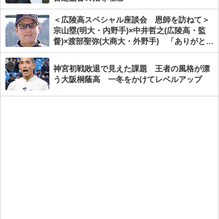
＜広陵高スペシャル座談会 恩師を訪ねて＞
宗山塁(明大・内野手)×中井哲之(広陵高・監
督)×渡部聖弥(大商大・外野手) 「ありがと
う」の意味
神宮初戦敗退で見えた課題 王者の風格が漂
う大阪桐蔭高 一冬をかけてレベルアップ