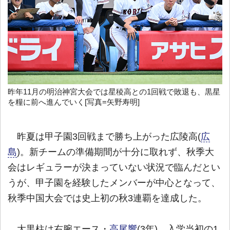
昨年11月の明治神宮大会では星稜高との1回戦で敗退も、黒星
を糧に前へ進んでいく[写真=矢野寿明]
昨夏は甲子園3回戦まで勝ち上がった広陵高(
広
島
)。新チームの準備期間が十分に取れず、秋季大
会はレギュラーが決まっていない状況で臨んだとい
うが、甲子園を経験したメンバーが中心となって、
秋季中国大会では史上初の秋3連覇を達成した。
大黒柱は右腕エース・
高尾響
(3年)。入学当初の1