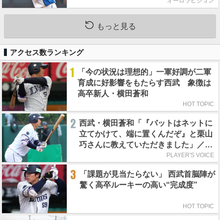
オーロラビジョン
もっと見る
アクセス数ランキング
1
「今の状況は理想的」一軍好調が二軍
育成に好影響をもたらす西武 象徴は
高卒新人・横田蒼和
HOT TOPIC
2
西武・横田蒼和「『バットはネットに
立てかけて、端に置くんだぞ』と栗山
巧さんに教えていただきました」／憧
れの人からの金言
PLAYER'S VOICE
3
「課題が見当たらない」 西武首脳陣が
驚く高卒ルーキーの高い“完成度”
HOT TOPIC