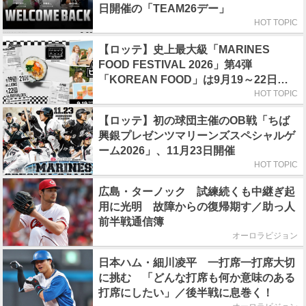
日開催の「TEAM26デー」
HOT TOPIC
【ロッテ】史上最大級「MARINES
FOOD FESTIVAL 2026」第4弾
「KOREAN FOOD」は9月19～22日／
初日はビール半額デー
HOT TOPIC
【ロッテ】初の球団主催のOB戦「ちば
興銀プレゼンツマリーンズスペシャルゲ
ーム2026」、11月23日開催
HOT TOPIC
広島・ターノック 試練続くも中継ぎ起
用に光明 故障からの復帰期す／助っ人
前半戦通信簿
オーロラビジョン
日本ハム・細川凌平 一打席一打席大切
に挑む 「どんな打席も何か意味のある
打席にしたい」／後半戦に息巻く！