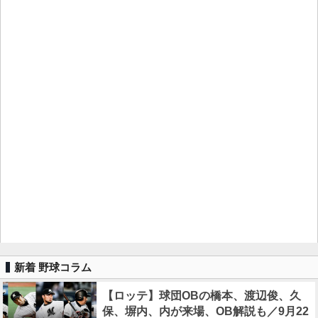
新着 野球コラム
【ロッテ】球団OBの橋本、渡辺俊、久
保、塀内、内が来場、OB解説も／9月22