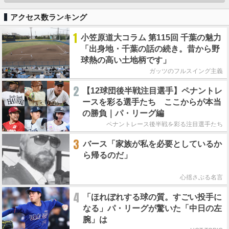
アクセス数ランキング
1
小笠原道大コラム 第115回 千葉の魅力
「出身地・千葉の話の続き。昔から野
球熱の高い土地柄です」
ガッツのフルスイング主義
2
【12球団後半戦注目選手】ペナントレ
ースを彩る選手たち ここからが本当
の勝負｜パ・リーグ編
ペナントレース後半戦を彩る注目選手たち
3
バース「家族が私を必要としているか
ら帰るのだ」
心揺さぶる名言
4
「ほれぼれする球の質。すごい投手に
なる」パ・リーグが驚いた「中日の左
腕」は