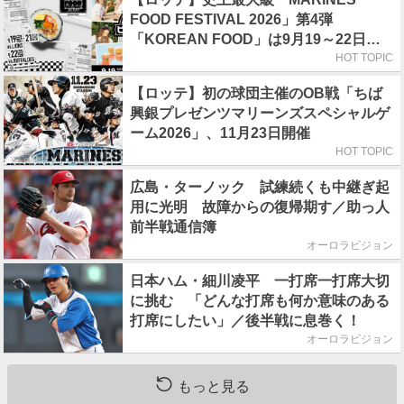
FOOD FESTIVAL 2026」第4弾
「KOREAN FOOD」は9月19～22日／
初日はビール半額デー
HOT TOPIC
【ロッテ】初の球団主催のOB戦「ちば
興銀プレゼンツマリーンズスペシャルゲ
ーム2026」、11月23日開催
HOT TOPIC
広島・ターノック 試練続くも中継ぎ起
用に光明 故障からの復帰期す／助っ人
前半戦通信簿
オーロラビジョン
日本ハム・細川凌平 一打席一打席大切
に挑む 「どんな打席も何か意味のある
打席にしたい」／後半戦に息巻く！
オーロラビジョン
もっと見る