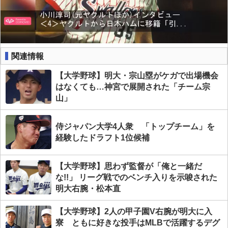
関連情報
【大学野球】明大・宗山塁がケガで出場機会
はなくても…神宮で展開された「チーム宗
山」
侍ジャパン大学4人衆 「トップチーム」を
経験したドラフト1位候補
【大学野球】思わず監督が「俺と一緒だ
な!!」 リーグ戦でのベンチ入りを示唆された
明大右腕・松本直
【大学野球】2人の甲子園V右腕が明大に入
寮 ともに好きな投手はMLBで活躍するデグ