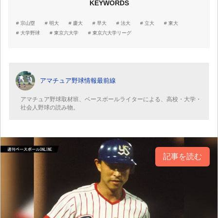
KEYWORDS
宗山塁
明大
慶大
早大
法大
立大
東大
大学野球
東京六大学
東京六大学リーグ
アマチュア野球情報最前線
アマチュア野球取材班、ベースボールライターによる、高校・大学・
社会人野球の読み物。
記事を読む