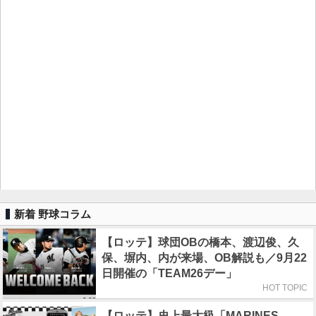
新着 野球コラム
【ロッテ】球団OBの橋本、渡辺俊、久
保、塀内、内が来場、OB解説も／9月22
日開催の「TEAM26デー」
HOT TOPIC
【ロッテ】史上最大級「MARINES