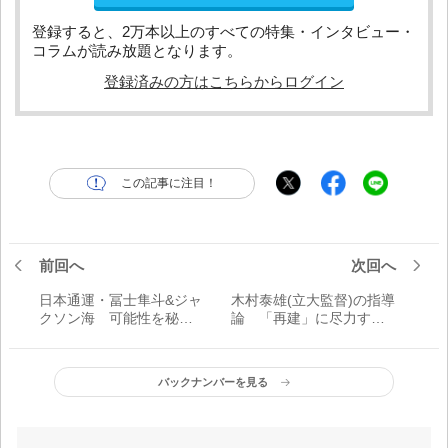
登録すると、2万本以上のすべての特集・インタビュー・
コラムが読み放題となります。
登録済みの方はこちらからログイン
この記事に注目！
前回へ
次回へ
日本通運・冨士隼斗&ジャ
木村泰雄(立大監督)の指導
クソン海 可能性を秘め
論 「再建」に尽力する
たルーキーコンビ 2年後
新指揮官企業で培ったマ
のドラフト指名を目指す
ネジメント力
バックナンバーを見る