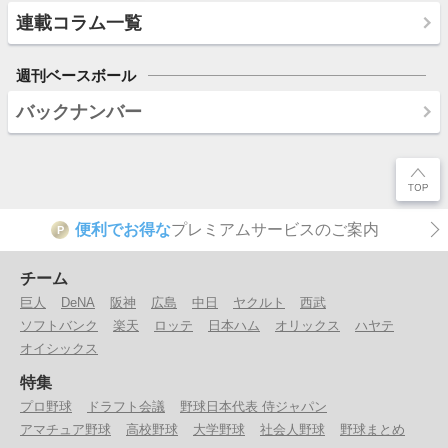
連載コラム一覧
週刊ベースボール
バックナンバー
便利でお得な
プレミアムサービスのご案内
P
チーム
巨人
DeNA
阪神
広島
中日
ヤクルト
西武
ソフトバンク
楽天
ロッテ
日本ハム
オリックス
ハヤテ
オイシックス
特集
プロ野球
ドラフト会議
野球日本代表 侍ジャパン
アマチュア野球
高校野球
大学野球
社会人野球
野球まとめ