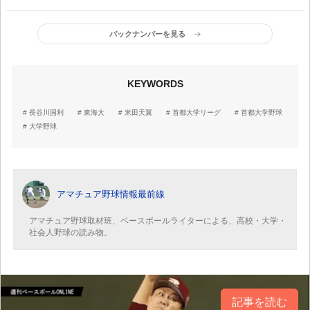
力打線で2大会連続の頂点
理由 徹底分析の「デー
奪取!!
タ野球」開花
バックナンバーを見る
KEYWORDS
長谷川国利
東海大
米田天翼
首都大学リーグ
首都大学野球
大学野球
アマチュア野球情報最前線
アマチュア野球取材班、ベースボールライターによる、高校・大学・
社会人野球の読み物。
記事を読む