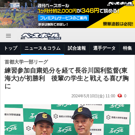
トップ
ニュース＆コラム
試合速報
選手データ
特集
首都大学一部リーグ
練習参加自粛処分を経て長谷川国利監督(東
海大)が初勝利 後輩の学生と戦える喜び胸
に
2024年5月10日(金) 11:00
0