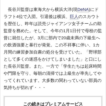
長谷川監督は東海大から横浜大洋(現
DeNA
)にド
ラフト4位で入団。引退後は横浜、
巨人
のスカウト
を歴任し、昨年は読売ジャイアンツ女子チームの助
監督を務めた。そして、今年の1月1日付で母校の監
督に就任したが、3月に部内で20歳未満の下級生へ
の飲酒強要と暴行が発覚。この不祥事に伴い、1カ
月間の練習参加自粛の処分を受けていた。「野球部
として多くの迷惑をかけてしまいました」と口にし
た長谷川監督。また、一方で「学生たちは起床時間
や門限を守り、毎朝の清掃では上級生が率先してや
ってくれています。大多数の関わっていない部員の
気持ちが切れず・・・
この続きはプレミアムサービス