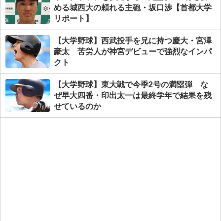
める城西大の頼れる主砲・坂口渉【首都大学
リポート】
【大学野球】西武投手を兄に持つ慶大・宮澤
豪太 苦労人が神宮デビューで強烈なインパ
クト
【大学野球】東大戦で今季2号の満塁弾 な
ぜ早大四番・印出太一は最終学年で結果を残
せているのか