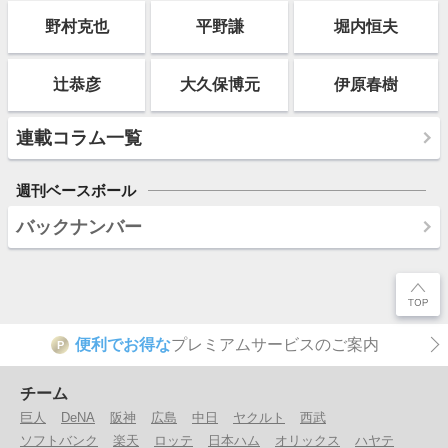
野村克也
平野謙
堀内恒夫
辻恭彦
大久保博元
伊原春樹
連載コラム一覧
週刊ベースボール
バックナンバー
便利でお得な
プレミアムサービスのご案内
P
チーム
巨人
DeNA
阪神
広島
中日
ヤクルト
西武
ソフトバンク
楽天
ロッテ
日本ハム
オリックス
ハヤテ