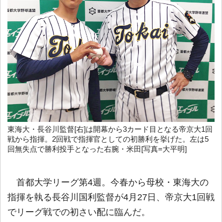
東海大・長谷川監督[右]は開幕から3カード目となる帝京大1回
戦から指揮。2回戦で指揮官としての初勝利を挙げた。左は5
回無失点で勝利投手となった右腕・米田[写真=大平明]
首都大学リーグ第4週。今春から母校・東海大の
指揮を執る長谷川国利監督が4月27日、帝京大1回戦
でリーグ戦での初さい配に臨んだ。