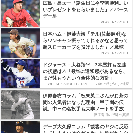
広島・高太一「誕生日に今季初勝利。い
いプレゼントをもらいました」／バース
デー星
PLAYER'S VOICE
日本ハム・伊藤大海「テル(佐藤輝明)な
らワンチャン振ってくれるかなと思って
超スローカーブを投げました」／魔球
PLAYER'S VOICE
ドジャース・大谷翔平 2本塁打も左膝
の状態は△「数%に違和感があるなら、
まだ休もうという全体的な方針」
WEEKLY SHOHEI OTANI 二刀流で呼び込む3連覇
伊原春樹コラム「板東英二さんがお茶の
間の人気者になった理由 甲子園の伝
説、中日の名投手も大学ノートを手放さ
なかった」
伊原春樹の野球の真髄
デーブ大久保コラム「観客のヤジに反応