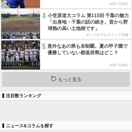
HOT TOPIC
4
小笠原道大コラム 第115回 千葉の魅力
「出身地・千葉の話の続き。昔から野
球熱の高い土地柄です」
ガッツのフルスイング主義
5
意外なあの県も未制覇。夏の甲子園で
優勝していない都道府県はどこ？
HOT TOPIC
もっと見る
注目数ランキング
ニュース&コラムを探す