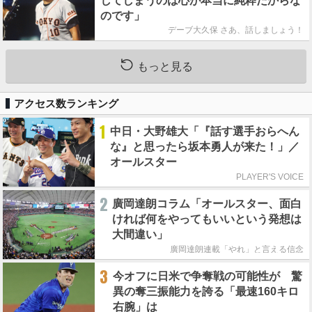
してしまうのは心が本当に純粋だからな
のです」
デーブ大久保 さあ、話しましょう！
もっと見る
アクセス数ランキング
1
中日・大野雄大「『話す選手おらへん
な』と思ったら坂本勇人が来た！」／
オールスター
PLAYER'S VOICE
2
廣岡達朗コラム「オールスター、面白
ければ何をやってもいいという発想は
大間違い」
廣岡達朗連載「やれ」と言える信念
3
今オフに日米で争奪戦の可能性が 驚
異の奪三振能力を誇る「最速160キロ
右腕」は