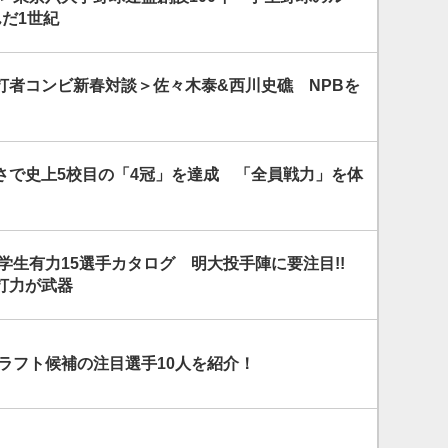
だ1世紀
打者コンビ新春対談＞佐々木泰&西川史礁 NPBを
さで史上5校目の「4冠」を達成 「全員戦力」を体
大学生有力15選手カタログ 明大投手陣に要注目!!
打力が武器
ドラフト候補の注目選手10人を紹介！