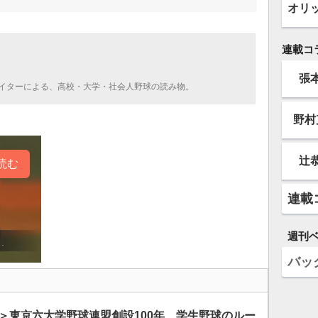
オリ
連載コ
張
イターによる、高校・大学・社会人野球の読み物。
野村
辻
読む
連載
週刊
バッ
望＞東京六大学野球連盟創設100年 学生野球のルー