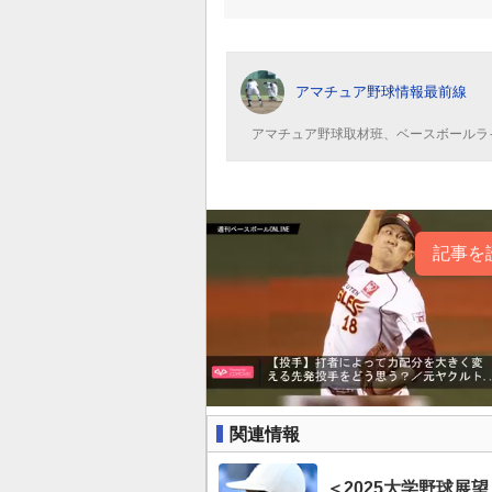
アマチュア野球情報最前線
アマチュア野球取材班、ベースボールラ
記事を
関連情報
＜2025大学野球展