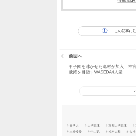
登録済み
この記事に
前回へ
甲子園を沸かせた逸材が加入 神
飛躍を目指すWASEDA4人衆
青学大
大学野球
東都大学野球
土橋怜於
中山凱
松本大和
大神