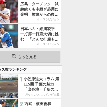
2026」、11月23日開
広島・ターノック 試
催
練続くも中継ぎ起用に
光明 故障からの復帰
期す／助っ人前半戦通
オーロラビジョン
信簿
日本ハム・細川凌平
一打席一打席大切に挑
む 「どんな打席も何
か意味のある打席にし
オーロラビジョン
たい」／後半戦に息巻
く！
もっと見る
セス数ランキング
1
小笠原道大コラム 第
115回 千葉の魅力
「出身地・千葉の話
の続き。昔から野球
ガッツのフルスイング主義
熱の高い土地柄で
2
西武・横田蒼和
す」