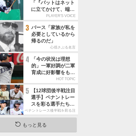
「『バットはネット
に立てかけて、端に
置くんだぞ』と栗山
PLAYER'S VOICE
巧さんに教えていた
3
バース「家族が私を
だきました」／憧れ
必要としているから
の人からの金言
帰るのだ」
心揺さぶる名言
4
「今の状況は理想
的」一軍好調が二軍
育成に好影響をもた
らす西武 象徴は高
HOT TOPIC
卒新人・横田蒼和
5
【12球団後半戦注目
選手】ペナントレー
スを彩る選手たち
ここからが本当の勝
ペナントレース後半戦を彩る注目選手たち
負｜パ・リーグ編
もっと見る