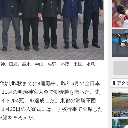
大神、田端、高木、中山、矢野、小澤、土橋、永見
戦で昨秋までに4連覇中。昨年6月の全日本
アク
11月の明治神宮大会で初優勝を飾った。史
間タイトル4冠」を達成した。東都の常勝軍団
1月25日の入寮式には、学校行事で欠席した
が顔をそろえた。