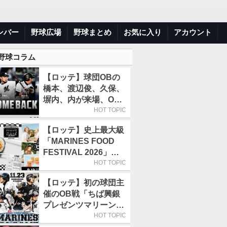
ンバー
野球広場
野球まとめ
お気に入り
アカウント
 野球コラム
【ロッテ】球団OBの
橋本、渡辺俊、久保、
塀内、内が来場、OB
解説も／9月22日開催
HOT TOPIC
の「TEAM26デー」
【ロッテ】史上最大級
「MARINES FOOD
FESTIVAL 2026」第4
弾「KOREAN
HOT TOPIC
FOOD」は9月19～22
【ロッテ】初の球団主
日／初日はビール半額
催のOB戦「ちば興銀
デー
プレゼンツマリーンズ
スペシャルゲーム
HOT TOPIC