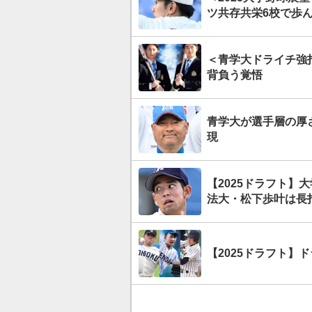
ツ共存共栄6校で歩ん
＜青学大ドライチ強
背負う覚悟
青学大が選手層の厚
現
【2025ドラフト】
法大・松下歩叶は長
【2025ドラフト】