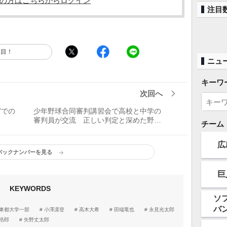
の方はこちらからログイン
注目
注目！
ニュ
キーワ
次回へ
宮での
少年野球合同審判講習会で高校と中学の
審判員が交流 正しい判定と深めた野球
チーム
規則
広
バックナンバーを見る
巨
KEYWORDS
ソ
バ
東都大学一部
小澤凛登
高木大希
田端竜也
永見光太郎
浩郎
矢野丈太郎