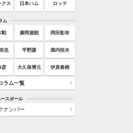
ックス
日本ハム
ロッテ
ラム
本勲
廣岡達朗
岡田彰布
克也
平野謙
堀内恒夫
恭彦
大久保博元
伊原春樹
コラム一覧
ベースボール
クナンバー