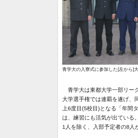
青学大の入寮式に参加した[左から]
青学大は東都大学一部リーグ
大学選手権では連覇を遂げ、同
上6度目(5校目)となる「年
は、練習にも活気が出ている。
1人を除く、入部予定者の8人