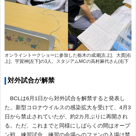
オンライントークショーに参加した栃木の成瀬[左上]、大貫[右
上]、宇賀神[左下]の3人。スタジアムMCの高村麻代さん(右下
対外試合が解禁
BCLは6月1日から対外試合を解禁すると発表し
た。新型コロナウイルスの感染拡大を受けて、4月3
日から禁止されていたが、約2カ月ぶりに再開され
る。ただ、これまでと同様にしばらくの間はオープ
ン戦、練習試合、練習の会場へのファンの入場は禁