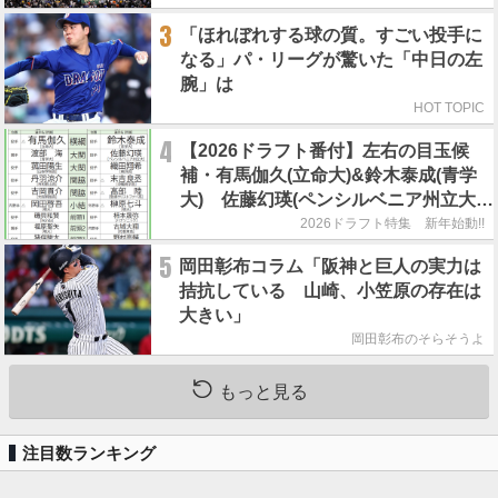
3
「ほれぼれする球の質。すごい投手に
なる」パ・リーグが驚いた「中日の左
腕」は
HOT TOPIC
4
【2026ドラフト番付】左右の目玉候
補・有馬伽久(立命大)&鈴木泰成(青学
大) 佐藤幻瑛(ペンシルベニア州立大)
の強行指名はあるのか？
2026ドラフト特集 新年始動!!
5
岡田彰布コラム「阪神と巨人の実力は
拮抗している 山崎、小笠原の存在は
大きい」
岡田彰布のそらそうよ
もっと見る
注目数ランキング