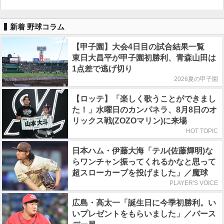
新着 野球コラム
【甲子園】大会4日目の試合結果一覧
東日大昌平が甲子園初勝利、青森山田は
1点差で逃げ切り
2026夏の甲子園
【ロッテ】「楽しく歌うことができまし
た！」水曜日のカンパネラ、8月8日のオ
リックス戦(ZOZOマリン)に来場
HOT TOPIC
日本ハム・伊藤大海「テル(佐藤輝明)な
らワンチャン振ってくれるかなと思って
超スローカーブを投げました」／魔球
PLAYER'S VOICE
広島・高太一「誕生日に今季初勝利。い
いプレゼントをもらいました」／バース