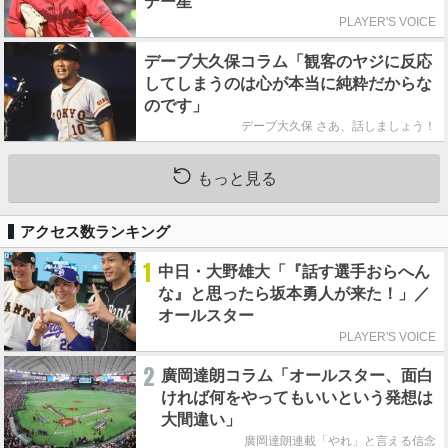
デー星
PLAYER'S VOICE
デーブ大久保コラム「観客のヤジに反応
してしまうのは心が本当に純粋だからな
のです」
デーブ大久保 さあ、話しましょう！
もっと見る
アクセス数ランキング
1
中日・大野雄大「『話す選手おらへん
な』と思ったら坂本勇人が来た！」／
オールスター
PLAYER'S VOICE
2
廣岡達朗コラム「オールスター、面白
ければ何をやってもいいという発想は
大間違い」
廣岡達朗連載「やれ」と言える信念