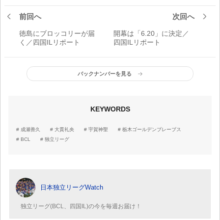
前回へ
次回へ
徳島にブロッコリーが届
開幕は「6.20」に決定／
く／四国ILリポート
四国ILリポート
バックナンバーを見る
KEYWORDS
成瀬善久
大貫礼央
宇賀神聖
栃木ゴールデンブレーブス
BCL
独立リーグ
日本独立リーグWatch
独立リーグ(BCL、四国IL)の今を毎週お届け！