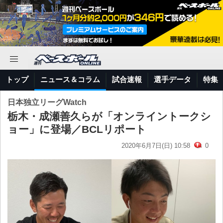
トップ
ニュース＆コラム
試合速報
選手データ
特集
日本独立リーグWatch
栃木・成瀬善久らが「オンライントークシ
ョー」に登場／BCLリポート
2020年6月7日(日) 10:58
0