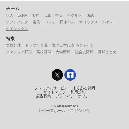
チーム
巨人
DeNA
阪神
広島
中日
ヤクルト
西武
ソフトバンク
楽天
ロッテ
日本ハム
オリックス
ハヤテ
オイシックス
特集
プロ野球
ドラフト会議
野球日本代表 侍ジャパン
アマチュア野球
高校野球
大学野球
社会人野球
野球まとめ
プレミアムサービス
よくある質問
サイトマップ
利用規約
広告募集
プライバシーポリシー
©NetDreamers
©ベースボール・マガジン社