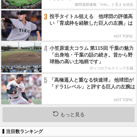
廣岡達朗連載「やれ」と言える信念
3
投手タイトル狙える 他球団の評価高
い「育成枠を経験した巨人の左腕」は
HOT TOPIC
4
小笠原道大コラム 第115回 千葉の魅力
「出身地・千葉の話の続き。昔から野
球熱の高い土地柄です」
ガッツのフルスイング主義
5
「高橋遥人と重なる快速球」 他球団が
「ドラ1レベル」と評する巨人の左腕は
HOT TOPIC
もっと見る
注目数ランキング