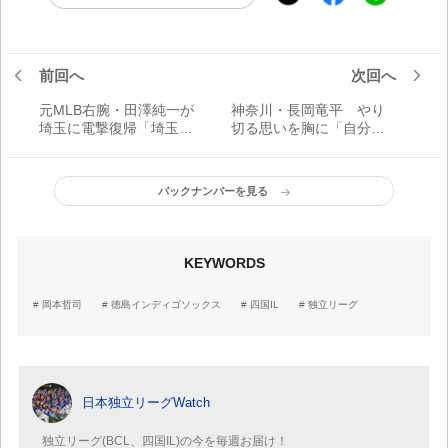
前回へ
次回へ
元MLB右腕・田澤純一が
神奈川・長岡竜平 やり
埼玉に電撃復帰「埼玉を
切る思いを胸に「自分は
熱く盛り上げられるよう
もっとできる、まだまだ
全力を尽くします」／BC
伸びる」／BCリーグ
リーグ
バックナンバーを見る
KEYWORDS
岡本哲司
徳島インディゴソックス
四国IL
独立リーグ
日本独立リーグWatch
独立リーグ(BCL、四国IL)の今を毎週お届け！