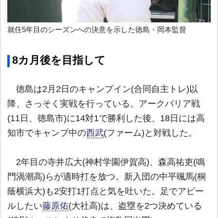
就任5年目のシーズンへの決意を示した徳島・岡本監督
8カ月後を目指して
徳島は2月2日のキャンプイン(合同自主トレ)以
降、さっそく実戦を行っている。アークバリア戦
(11日、徳島市)に14対1で勝利した後、18日には高
知市でキャンプ中の
西武
(ファーム)と対戦した。
2年目の寺井広大(神村学園伊賀高)、森高祐吏(鳴
門渦潮高)らが適時打を放つ。新入団の中平颯馬(桐
蔭横浜大)も2安打1打点と気を吐いた。足でアピー
ルしたい
藤原佑
(大社高)は、盗塁を2つ決めている