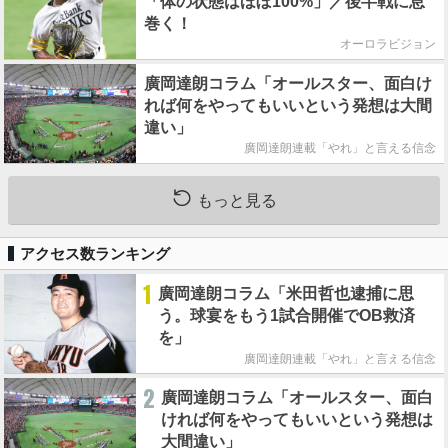
「体の状態はほぼ100%」／後半戦に息
巻く！
オーロラビジョン
廣岡達朗コラム「オールスター、面白け
れば何をやってもいいという発想は大間
違い」
廣岡達朗連載「やれ」と言える信念
もっと見る
アクセス数ランキング
1
廣岡達朗コラム「米田哲也逮捕に思
う。球宴をもう1試合開催でOB救済
を」
廣岡達朗連載「やれ」と言える信念
2
廣岡達朗コラム「オールスター、面白
ければ何をやってもいいという発想は
大間違い」