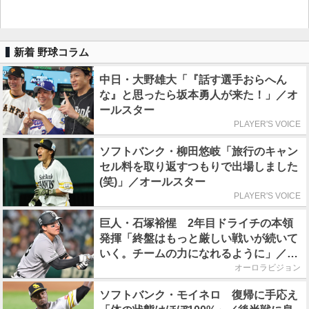
新着 野球コラム
中日・大野雄大「『話す選手おらへん
な』と思ったら坂本勇人が来た！」／オ
ールスター
PLAYER'S VOICE
ソフトバンク・柳田悠岐「旅行のキャン
セル料を取り返すつもりで出場しました
(笑)」／オールスター
PLAYER'S VOICE
巨人・石塚裕惺 2年目ドライチの本領
発揮「終盤はもっと厳しい戦いが続いて
いく。チームの力になれるように」／後
半戦に息巻く！
オーロラビジョン
ソフトバンク・モイネロ 復帰に手応え