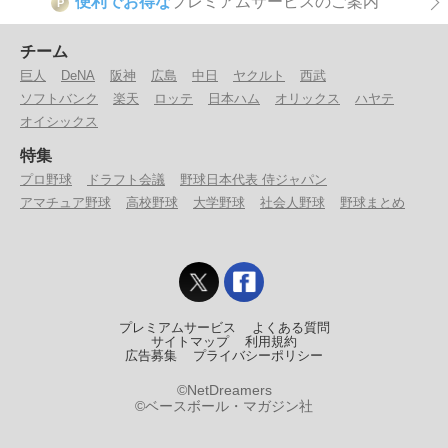
便利でお得な
プレミアムサービスのご案内
P
チーム
巨人
DeNA
阪神
広島
中日
ヤクルト
西武
ソフトバンク
楽天
ロッテ
日本ハム
オリックス
ハヤテ
オイシックス
特集
プロ野球
ドラフト会議
野球日本代表 侍ジャパン
アマチュア野球
高校野球
大学野球
社会人野球
野球まとめ
プレミアムサービス
よくある質問
サイトマップ
利用規約
広告募集
プライバシーポリシー
©NetDreamers
©ベースボール・マガジン社