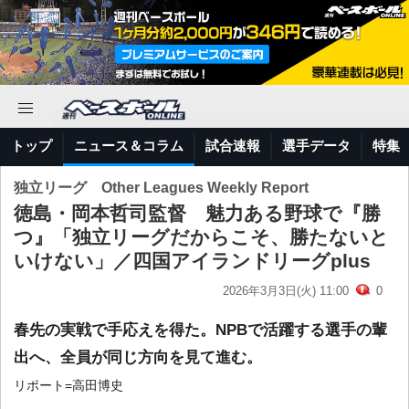
トップ
ニュース＆コラム
試合速報
選手データ
特集
独立リーグ Other Leagues Weekly Report
徳島・岡本哲司監督 魅力ある野球で『勝
つ』「独立リーグだからこそ、勝たないと
いけない」／四国アイランドリーグplus
2026年3月3日(火) 11:00
0
春先の実戦で手応えを得た。NPBで活躍する選手の輩
出へ、全員が同じ方向を見て進む。
リポート=高田博史