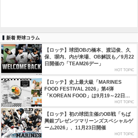
新着 野球コラム
【ロッテ】球団OBの橋本、渡辺俊、久
保、塀内、内が来場、OB解説も／9月22
日開催の「TEAM26デー」
HOT TOPIC
【ロッテ】史上最大級「MARINES
FOOD FESTIVAL 2026」第4弾
「KOREAN FOOD」は9月19～22日／
初日はビール半額デー
HOT TOPIC
【ロッテ】初の球団主催のOB戦「ちば
興銀プレゼンツマリーンズスペシャルゲ
ーム2026」、11月23日開催
HOT TOPIC