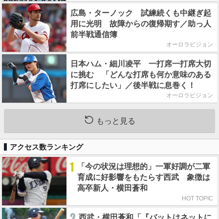
広島・ターノック 試練続くも中継ぎ起
用に光明 故障からの復帰期す／助っ人
前半戦通信簿
オーロラビジョン
日本ハム・細川凌平 一打席一打席大切
に挑む 「どんな打席も何か意味のある
打席にしたい」／後半戦に息巻く！
オーロラビジョン
もっと見る
アクセス数ランキング
1
「今の状況は理想的」一軍好調が二軍
育成に好影響をもたらす西武 象徴は
高卒新人・横田蒼和
HOT TOPIC
2
西武・横田蒼和「『バットはネットに