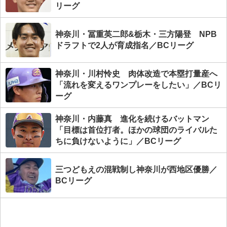
リーグ
神奈川・冨重英二郎&栃木・三方陽登 NPB
ドラフトで2人が育成指名／BCリーグ
神奈川・川村怜史 肉体改造で本塁打量産へ
「流れを変えるワンプレーをしたい」／BCリ
ーグ
神奈川・内藤真 進化を続けるバットマン
「目標は首位打者。ほかの球団のライバルた
ちに負けないように」／BCリーグ
三つどもえの混戦制し神奈川が西地区優勝／
BCリーグ