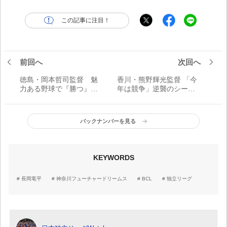
この記事に注目！
前回へ
次回へ
徳島・岡本哲司監督 魅
香川・熊野輝光監督 「今
力ある野球で『勝つ』
年は競争」逆襲のシーズ
「独立リーグだからこ
ンに／四国アイランドリ
そ、勝たないといけな
ーグplus
い」／四国アイランドリ
バックナンバーを見る
ーグplus
KEYWORDS
長岡竜平
神奈川フューチャードリームス
BCL
独立リーグ