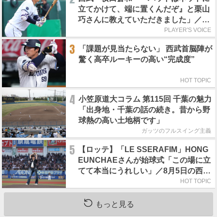
立てかけて、端に置くんだぞ』と栗山
巧さんに教えていただきました」／憧
れの人からの金言
PLAYER'S VOICE
3
「課題が見当たらない」 西武首脳陣が
驚く高卒ルーキーの高い“完成度”
HOT TOPIC
4
小笠原道大コラム 第115回 千葉の魅力
「出身地・千葉の話の続き。昔から野
球熱の高い土地柄です」
ガッツのフルスイング主義
5
【ロッテ】「LE SSERAFIM」HONG
EUNCHAEさんが始球式「この場に立
てて本当にうれしい」／8月5日の西武
戦（ZOZOマリン）
HOT TOPIC
もっと見る