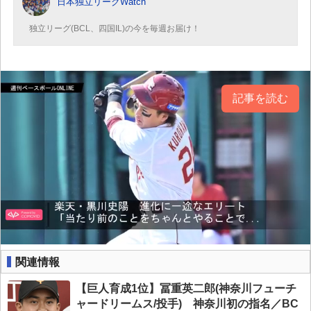
日本独立リーグWatch
独立リーグ(BCL、四国IL)の今を毎週お届け！
記事を読む
関連情報
【巨人育成1位】冨重英二郎(神奈川フューチ
ャードリームス/投手) 神奈川初の指名／BC