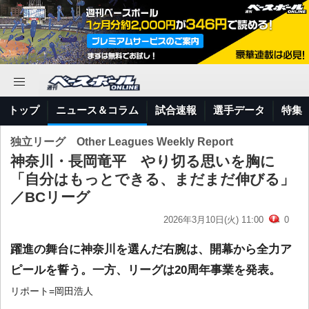
トップ
ニュース＆コラム
試合速報
選手データ
特集
独立リーグ Other Leagues Weekly Report
神奈川・長岡竜平 やり切る思いを胸に
「自分はもっとできる、まだまだ伸びる」
／BCリーグ
2026年3月10日(火) 11:00
0
躍進の舞台に神奈川を選んだ右腕は、開幕から全力ア
ピールを誓う。一方、リーグは20周年事業を発表。
リポート=岡田浩人