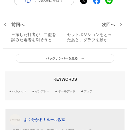
この記事に注目！
前回へ
次回へ
三振した打者が、二盗を
セットポジションをとっ
試みた走者を刺そうとし
たあと、グラブを動かし
た捕手の送球を妨げた場
たらボーク？
合の措置は？
バックナンバーを見る
KEYWORDS
ヘルメット
インプレー
ボールデッド
フェア
よく分かる！ルール教室