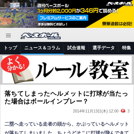
トップ
ニュース＆コラム
試合速報
選手データ
特集
落ちてしまったヘルメットに打球が当たっ
た場合はボールインプレー？
2014年11月13日(木) 12:00
3
二塁へ走っている走者の頭から、かぶっているヘルメット
が落ちてしまいました。ちょうどそこに打球が飛んできて