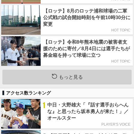
【ロッテ】8月のロッテ浦和球場の二軍
公式戦の試合開始時刻を午前10時30分に
変更
HOT TOPIC
【ロッテ】令和8年熊本地震の被害者支
援のために寄付／8月4日には選手たちが
募金箱を持って球場に立つ
HOT TOPIC
もっと見る
アクセス数ランキング
1
中日・大野雄大「『話す選手おらへん
な』と思ったら坂本勇人が来た！」／
オールスター
PLAYER'S VOICE