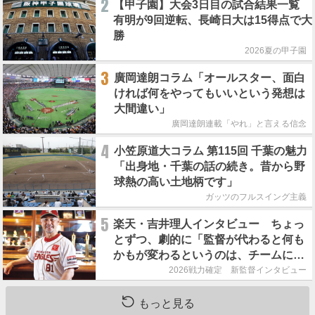
2
【甲子園】大会3日目の試合結果一覧
有明が9回逆転、長崎日大は15得点で大
勝
2026夏の甲子園
3
廣岡達朗コラム「オールスター、面白
ければ何をやってもいいという発想は
大間違い」
廣岡達朗連載「やれ」と言える信念
4
小笠原道大コラム 第115回 千葉の魅力
「出身地・千葉の話の続き。昔から野
球熱の高い土地柄です」
ガッツのフルスイング主義
5
楽天・吉井理人インタビュー ちょっ
とずつ、劇的に「監督が代わると何も
かもが変わるというのは、チームにと
って良くないことなんです」
2026戦力確定 新監督インタビュー
もっと見る