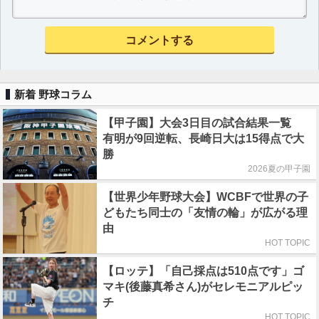
新着 野球コラム
【甲子園】大会3日目の試合結果一覧
有明が9回逆転、長崎日大は15得点で大
勝
2026夏の甲子園
【世界少年野球大会】WCBFで世界の子
どもたち同士の「友情の輪」が広がる理
由
HOT TOPIC
【ロッテ】「自己採点は510点です」ゴ
マキ(後藤真希さん)がセレモニアルピッ
チ
HOT TOPIC