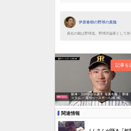
伊原春樹の野球の真髄
座右の銘は野球道。野球評論家として存
記事を
関連情報
ノムさんが語る「短