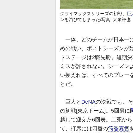
クライマックスシリーズの初戦、
巨
ンを浴びてしまった/写真=大泉謙也
一体、どのチームが日本一に
めの戦い、ポストシーズンが
トステージは2戦先勝。短期
ミスが許されない。シーズン
い換えれば、すべてのプレー
とだ。
巨人と
DeNA
の決戦でも、そ
の初戦[東京ドーム]。5回裏に
越して迎えた6回表。二死から
て、打席には四番の
筒香嘉智