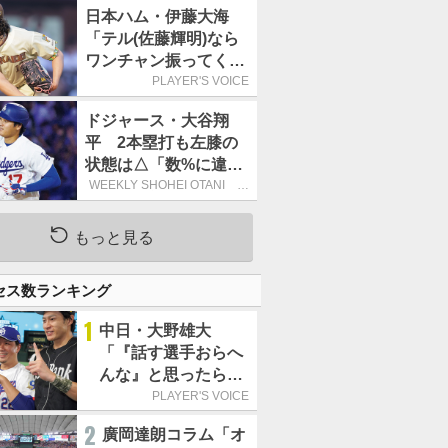
日本ハム・伊藤大海
「テル(佐藤輝明)なら
ワンチャン振ってくれ
るかなと思って超スロ
PLAYER'S VOICE
ーカーブを投げまし
ドジャース・大谷翔
た」／魔球
平 2本塁打も左膝の
状態は△「数%に違和
感があるなら、まだ休
WEEKLY SHOHEI OTANI 二
刀流で呼び込む3連覇
もうという全体的な方
針」
もっと見る
セス数ランキング
1
中日・大野雄大
「『話す選手おらへ
んな』と思ったら坂
本勇人が来た！」／
PLAYER'S VOICE
オールスター
2
廣岡達朗コラム「オ