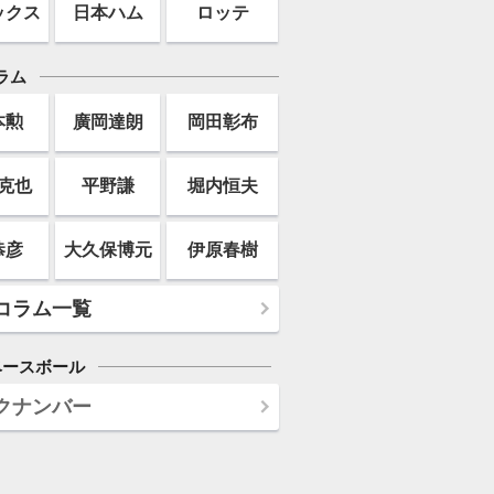
ックス
日本ハム
ロッテ
ラム
本勲
廣岡達朗
岡田彰布
克也
平野謙
堀内恒夫
恭彦
大久保博元
伊原春樹
コラム一覧
ベースボール
クナンバー