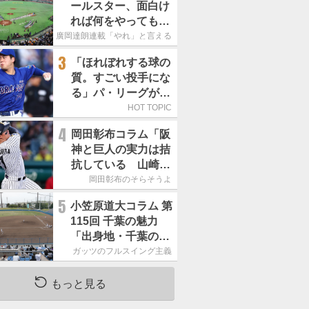
ールスター、面白け
れば何をやってもい
いという発想は大間
廣岡達朗連載「やれ」と言える信念
違い」
3
「ほれぼれする球の
質。すごい投手にな
る」パ・リーグが驚
いた「中日の左腕」
HOT TOPIC
は
4
岡田彰布コラム「阪
神と巨人の実力は拮
抗している 山崎、
小笠原の存在は大き
岡田彰布のそらそうよ
い」
5
小笠原道大コラム 第
115回 千葉の魅力
「出身地・千葉の話
の続き。昔から野球
ガッツのフルスイング主義
熱の高い土地柄で
す」
もっと見る