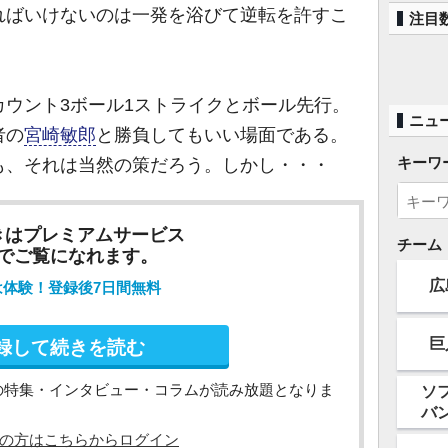
ればいけないのは一発を浴びて逆転を許すこ
注目
ウント3ボール1ストライクとボール先行。
ニュ
者の
宮崎敏郎
と勝負してもいい場面である。
キーワ
も、それは当然の策だろう。しかし・・・
きはプレミアムサービス
チーム
でご覧になれます。
広
は体験！登録後7日間無料
巨
録して続きを読む
の特集・インタビュー・コラムが読み放題となりま
ソ
バ
の方はこちらからログイン