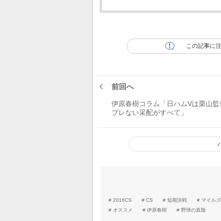
この記事に
前回へ
伊原春樹コラム「日ハムVは栗山監
ブレない采配がすべて」
2016CS
CS
短期決戦
マイルズ
オススメ
伊原春樹
野球の真髄