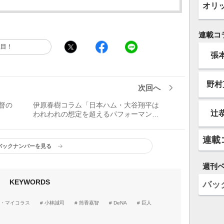
オリ
連載コ
注目！
張
野村
次回へ
督の
伊原春樹コラム「日本ハム・大谷翔平は
辻
われわれの想定を超えるパフォーマンス
を見せてくれるはず」
連載
バックナンバーを見る
週刊
KEYWORDS
バッ
・マイコラス
小林誠司
筒香嘉智
DeNA
巨人