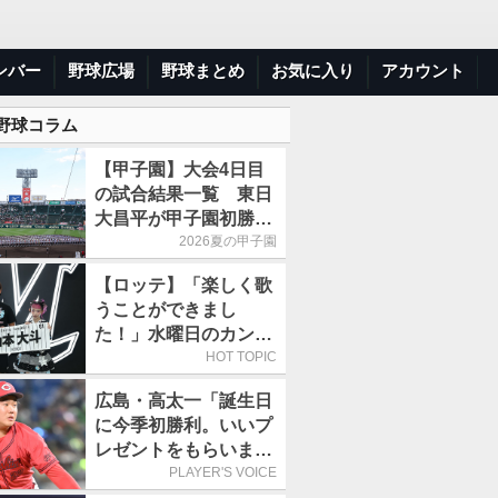
ンバー
野球広場
野球まとめ
お気に入り
アカウント
 野球コラム
【甲子園】大会4日目
の試合結果一覧 東日
大昌平が甲子園初勝
利、青森山田は1点差
2026夏の甲子園
で逃げ切り
【ロッテ】「楽しく歌
うことができまし
た！」水曜日のカンパ
ネラ、8月8日のオリッ
HOT TOPIC
クス戦(ZOZOマリン)
広島・高太一「誕生日
に来場
に今季初勝利。いいプ
レゼントをもらいまし
た」／バースデー星
PLAYER'S VOICE