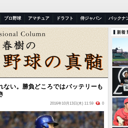
プロ野球
アマチュア
ドラフト
侍ジャパン
バックナ
新着
れない。勝負どころではバッテリーも
き
2016年10月13日(木) 11:59
0