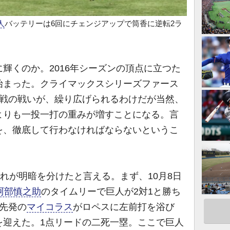
人
バッテリーは6回にチェンジアップで筒香に逆転2ラ
輝くのか。2016年シーズンの頂点に立つた
始まった。クライマックスシリーズファース
決戦の戦いが、繰り広げられるわけだが当然、
よりも一投一打の重みが増すことになる。言
を、徹底して行わなければならないというこ
れが明暗を分けたと言える。まず、10月8日
阿部慎之助
のタイムリーで巨人が2対1と勝ち
先発の
マイコラス
がロペスに左前打を浴び
を迎えた。1点リードの二死一塁。ここで巨人