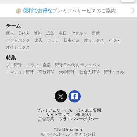
便利でお得な
プレミアムサービスのご案内
P
チーム
巨人
DeNA
阪神
広島
中日
ヤクルト
西武
ソフトバンク
楽天
ロッテ
日本ハム
オリックス
ハヤテ
オイシックス
特集
プロ野球
ドラフト会議
野球日本代表 侍ジャパン
アマチュア野球
高校野球
大学野球
社会人野球
野球まとめ
プレミアムサービス
よくある質問
サイトマップ
利用規約
広告募集
プライバシーポリシー
©NetDreamers
©ベースボール・マガジン社