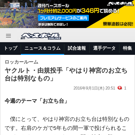
トップ
ニュース＆コラム
試合速報
選手データ
特集
ロッカールーム
ヤクルト・由規投手「やはり神宮のお立ち
台は特別なもの」
2016年9月1日(木) 20:51
1
今週のテーマ「お立ち台」
僕にとって、やはり神宮のお立ち台は特別なもの
です。右肩のケガで5年もの間一軍で投げられるこ