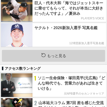
巨人・代木大和「海ではジェットスキー
に乗せてもらって、それが本当に大好き
だったんですよ」／夏休み
PLAYER'S VOICE
ヤクルト・2026新加入選手 写真名鑑
12球団新加入選手写真名鑑
もっと見る
アクセス数ランキング
1
ソニー生命保険・塚田晃平(元広島)「ど
んな時代でも、営業力があれば生きて
いける」
元NPB選手のセカンドキャリア
2
山本祐大コラム 第7回 差を感じた交流