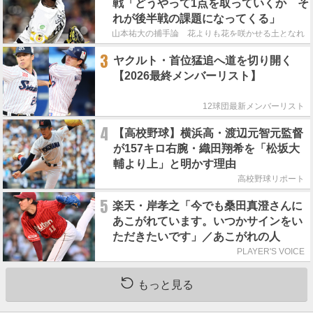
戦「どうやって1点を取っていくか そ
れが後半戦の課題になってくる」
山本祐大の捕手論 花よりも花を咲かせる土となれ
3
ヤクルト・首位猛追へ道を切り開く
【2026最終メンバーリスト】
12球団最新メンバーリスト
4
【高校野球】横浜高・渡辺元智元監督
が157キロ右腕・織田翔希を「松坂大
輔より上」と明かす理由
高校野球リポート
5
楽天・岸孝之「今でも桑田真澄さんに
あこがれています。いつかサインをい
ただきたいです」／あこがれの人
PLAYER'S VOICE
もっと見る