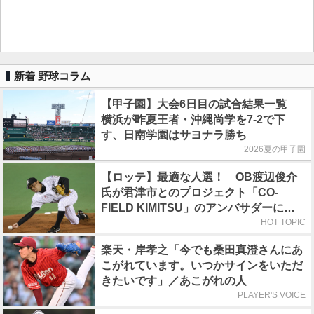
新着 野球コラム
【甲子園】大会6日目の試合結果一覧
横浜が昨夏王者・沖縄尚学を7-2で下
す、日南学園はサヨナラ勝ち
2026夏の甲子園
【ロッテ】最適な人選！ OB渡辺俊介
氏が君津市とのプロジェクト「CO-
FIELD KIMITSU」のアンバサダーに就
任
HOT TOPIC
楽天・岸孝之「今でも桑田真澄さんにあ
こがれています。いつかサインをいただ
きたいです」／あこがれの人
PLAYER'S VOICE