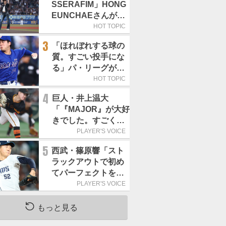
SSERAFIM」HONG
EUNCHAEさんが始
球式「この場に立て
HOT TOPIC
て本当にうれしい」
3
「ほれぼれする球の
／8月5日の西武戦
質。すごい投手にな
（ZOZOマリン）
る」パ・リーグが驚
いた「中日の左腕」
HOT TOPIC
は
4
巨人・井上温大
「『MAJOR』が大好
きでした。すごく練
習する姿にいつもい
PLAYER'S VOICE
い刺激をもらいま
5
西武・篠原響「スト
す」／マンガ
ラックアウトで初め
てパーフェクトを取
れました!!」／ストラ
PLAYER'S VOICE
ックアウト
もっと見る