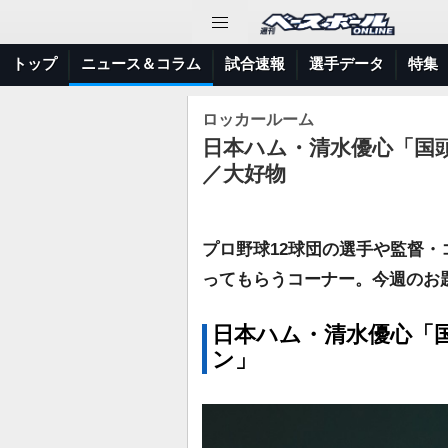
トップ
ニュース＆コラム
試合速報
選手データ
特集
ロッカールーム
日本ハム・清水優心「国
／大好物
プロ野球12球団の選手や監督
ってもらうコーナー。今週のお
日本ハム・清水優心「
ン」