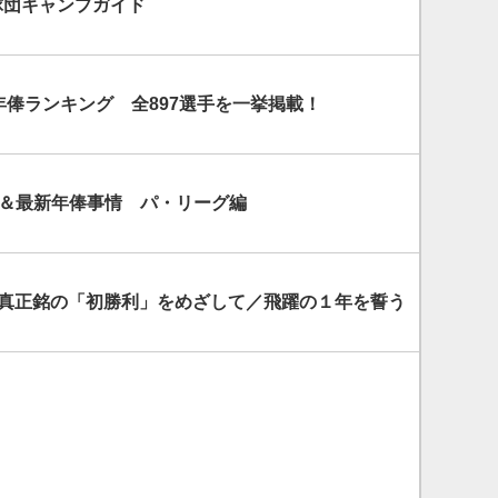
2球団キャンプガイド
球団年俸ランキング 全897選手を一挙掲載！
10＆最新年俸事情 パ・リーグ編
正真正銘の「初勝利」をめざして／飛躍の１年を誓う