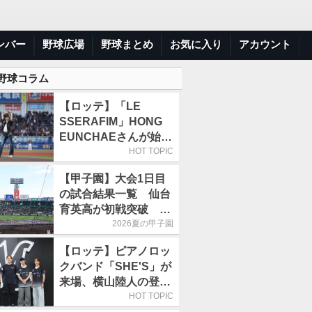
ンバー
野球広場
野球まとめ
お気に入り
アカウント
 野球コラム
【ロッテ】「LE
SSERAFIM」HONG
EUNCHAEさんが始球
式「この場に立てて本
HOT TOPIC
当にうれしい」／8月5
【甲子園】大会1日目
日の西武戦（ZOZOマ
の試合結果一覧 仙台
リン）
育英高が初戦突破 4
番・田山纏が今大会1
2026夏の甲子園
号アーチ
【ロッテ】ピアノロッ
クバンド「SHE'S」が
来場、横山陸人の登場
曲を演奏／8月4日の西
HOT TOPIC