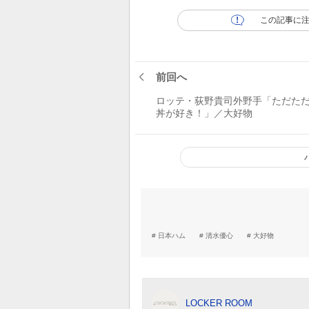
この記事に
前回へ
ロッテ・荻野貴司外野手「ただた
丼が好き！」／大好物
日本ハム
清水優心
大好物
LOCKER ROOM