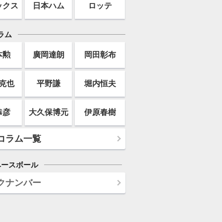
ックス
日本ハム
ロッテ
ラム
本勲
廣岡達朗
岡田彰布
克也
平野謙
堀内恒夫
恭彦
大久保博元
伊原春樹
コラム一覧
ベースボール
クナンバー