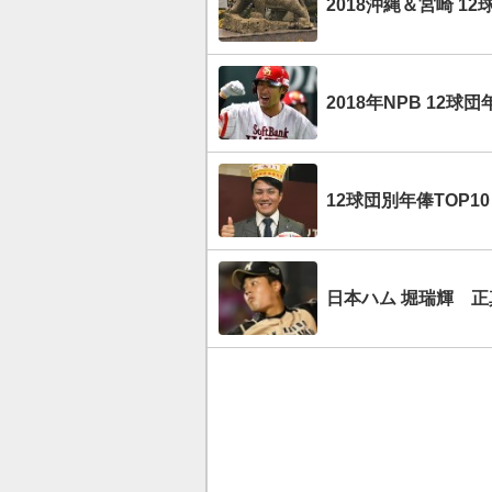
2018沖縄＆宮崎 1
2018年NPB 12
12球団別年俸TOP
日本ハム 堀瑞輝 