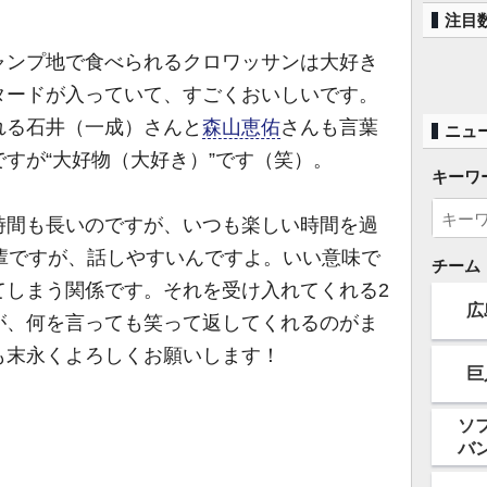
注目
ンプ地で食べられるクロワッサンは大好き
タードが入っていて、すごくおいしいです。
れる石井（一成）さんと
森山恵佑
さんも言葉
ニュ
すが“大好物（大好き）”です（笑）。
キーワ
間も長いのですが、いつも楽しい時間を過
輩ですが、話しやすいんですよ。いい意味で
チーム
てしまう関係です。それを受け入れてくれる2
広
が、何を言っても笑って返してくれるのがま
も末永くよろしくお願いします！
巨
ソ
バ