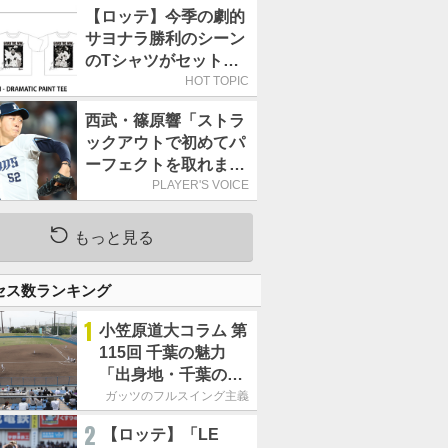
武戦(ZOZOマリン)
【ロッテ】今季の劇的
サヨナラ勝利のシーン
のTシャツがセットに
なった9月20日の西武
HOT TOPIC
戦のチケットを販売
西武・篠原響「ストラ
ックアウトで初めてパ
ーフェクトを取れまし
た!!」／ストラックア
PLAYER'S VOICE
ウト
もっと見る
セス数ランキング
1
小笠原道大コラム 第
115回 千葉の魅力
「出身地・千葉の話
の続き。昔から野球
ガッツのフルスイング主義
熱の高い土地柄で
2
【ロッテ】「LE
す」