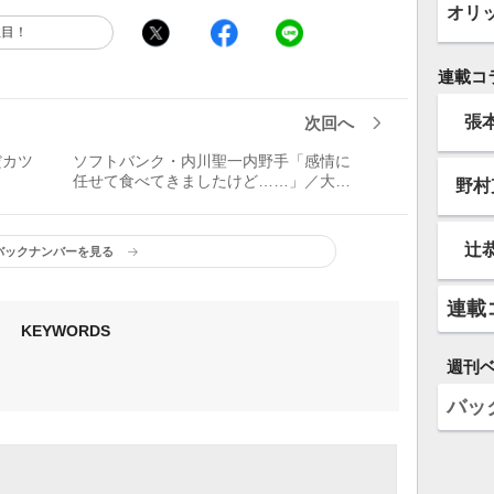
オリ
注目！
連載コ
張
次回へ
だカツ
ソフトバンク・内川聖一内野手「感情に
任せて食べてきましたけど……」／大好
野村
物
辻
バックナンバーを見る
連載
KEYWORDS
週刊
バッ