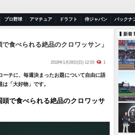
プロ野球
アマチュア
ドラフト
侍ジャパン
バックナ
新着
頭で食べられる絶品のクロワッサン」
2018年1月28日(日) 12:03
1
・コーチに、毎週決まったお題について自由に語
題は「大好物」です。
国頭で食べられる絶品のクロワッサ