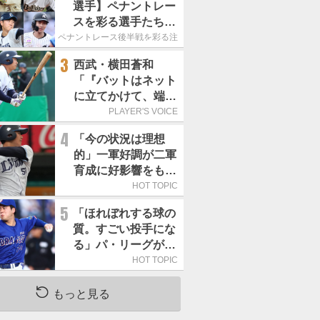
選手】ペナントレー
スを彩る選手たち
ここからが本当の勝
ペナントレース後半戦を彩る注目選手たち
負｜パ・リーグ編
3
西武・横田蒼和
「『バットはネット
に立てかけて、端に
置くんだぞ』と栗山
PLAYER'S VOICE
巧さんに教えていた
4
「今の状況は理想
だきました」／憧れ
的」一軍好調が二軍
の人からの金言
育成に好影響をもた
らす西武 象徴は高
HOT TOPIC
卒新人・横田蒼和
5
「ほれぼれする球の
質。すごい投手にな
る」パ・リーグが驚
いた「中日の左腕」
HOT TOPIC
は
もっと見る