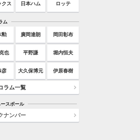
ックス
日本ハム
ロッテ
ラム
本勲
廣岡達朗
岡田彰布
克也
平野謙
堀内恒夫
恭彦
大久保博元
伊原春樹
コラム一覧
ベースボール
クナンバー