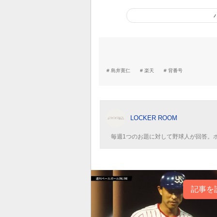
島井寛仁
楽天
背番号
LOCKER ROOM
毎週1つのお題に対して野球人が回答。
記事を