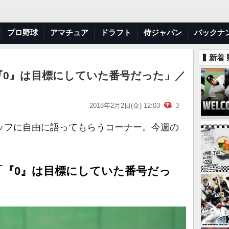
プロ野球
アマチュア
ドラフト
侍ジャパン
バックナ
新着
『0』は目標にしていた番号だった」／
2018年2月2日(金) 12:03
3
ッフに自由に語ってもらうコーナー。今週の
「『0』は目標にしていた番号だっ