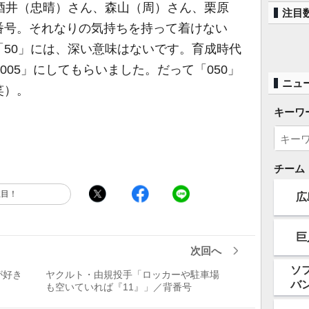
酒井（忠晴）さん、森山（周）さん、栗原
注目
番号。それなりの気持ちを持って着けない
50」には、深い意味はないです。育成時代
005」にしてもらいました。だって「050」
ニュ
笑）。
キーワ
チーム
注目！
広
巨
次回へ
ソ
が好き
ヤクルト・由規投手「ロッカーや駐車場
バ
も空いていれば『11』」／背番号