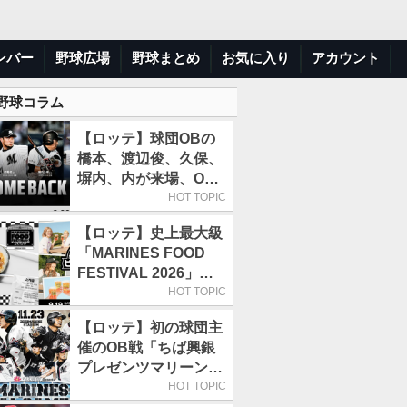
ンバー
野球広場
野球まとめ
お気に入り
アカウント
 野球コラム
【ロッテ】球団OBの
橋本、渡辺俊、久保、
塀内、内が来場、OB
解説も／9月22日開催
HOT TOPIC
の「TEAM26デー」
【ロッテ】史上最大級
「MARINES FOOD
FESTIVAL 2026」第4
弾「KOREAN
HOT TOPIC
FOOD」は9月19～22
【ロッテ】初の球団主
日／初日はビール半額
催のOB戦「ちば興銀
デー
プレゼンツマリーンズ
スペシャルゲーム
HOT TOPIC