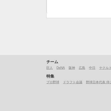
チーム
巨人
DeNA
阪神
広島
中日
ヤクル
特集
プロ野球
ドラフト会議
野球日本代表 侍