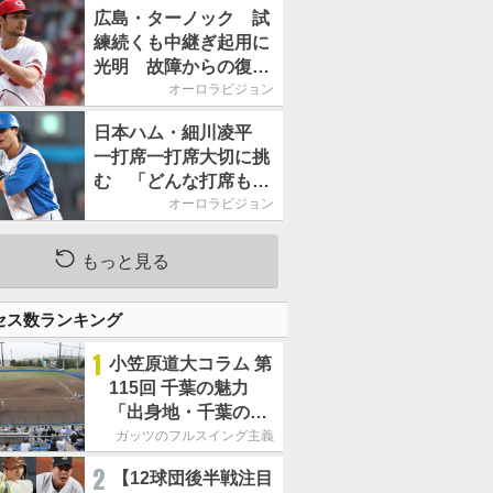
2026」、11月23日開
広島・ターノック 試
催
練続くも中継ぎ起用に
光明 故障からの復帰
期す／助っ人前半戦通
オーロラビジョン
信簿
日本ハム・細川凌平
一打席一打席大切に挑
む 「どんな打席も何
か意味のある打席にし
オーロラビジョン
たい」／後半戦に息巻
く！
もっと見る
セス数ランキング
1
小笠原道大コラム 第
115回 千葉の魅力
「出身地・千葉の話
の続き。昔から野球
ガッツのフルスイング主義
熱の高い土地柄で
2
【12球団後半戦注目
す」