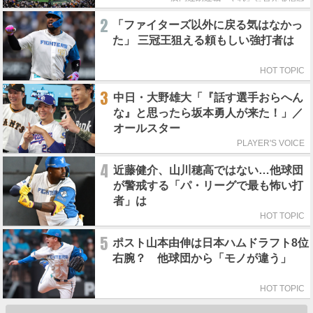
2
「ファイターズ以外に戻る気はなかっ
た」 三冠王狙える頼もしい強打者は
HOT TOPIC
3
中日・大野雄大「『話す選手おらへん
な』と思ったら坂本勇人が来た！」／
オールスター
PLAYER'S VOICE
4
近藤健介、山川穂高ではない…他球団
が警戒する「パ・リーグで最も怖い打
者」は
HOT TOPIC
5
ポスト山本由伸は日本ハムドラフト8位
右腕？ 他球団から「モノが違う」
HOT TOPIC