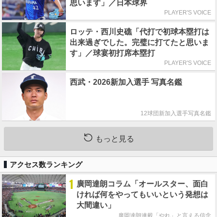
思います」／日本球界
PLAYER'S VOICE
ロッテ・西川史礁「代打で初球本塁打は
出来過ぎでした。完璧に打てたと思いま
す」／球宴初打席本塁打
PLAYER'S VOICE
西武・2026新加入選手 写真名鑑
12球団新加入選手写真名鑑
もっと見る
アクセス数ランキング
1
廣岡達朗コラム「オールスター、面白
ければ何をやってもいいという発想は
大間違い」
廣岡達朗連載「やれ」と言える信念