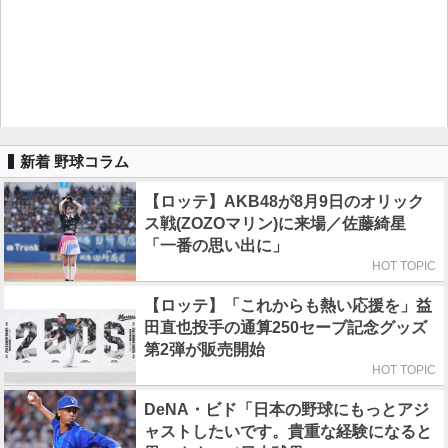
新着 野球コラム
【ロッテ】AKB48が8月9日のオリック
ス戦(ZOZOマリン)に来場／佐藤綺星
「一番の思い出に」
HOT TOPIC
【ロッテ】「これからも熱い応援を」益
田直也投手の通算250セーブ記念グッズ
第2弾が販売開始
HOT TOPIC
DeNA・ビド「日本の野球にもっとアジ
ャストしたいです。貴重な経験になると