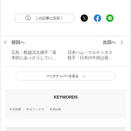
この記事に注目！
前回へ
次回へ
広島・船越涼太捕手「基
日本ハム・マルティネス
本的にあっさりしている
投手「日本の牛肉は最高
ほうが好みです」／肉or
だね」／肉or魚
魚
バックナンバーを見る
KEYWORDS
宗佑磨
オリックス
肉or魚