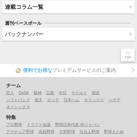
連載コラム一覧
週刊ベースボール
バックナンバー
便利でお得な
プレミアムサービスのご案内
P
チーム
巨人
DeNA
阪神
広島
中日
ヤクルト
西武
ソフトバンク
楽天
ロッテ
日本ハム
オリックス
ハヤテ
オイシックス
特集
プロ野球
ドラフト会議
野球日本代表 侍ジャパン
アマチュア野球
高校野球
大学野球
社会人野球
野球まとめ