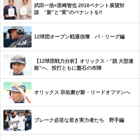
武田一浩×里崎智也 2018ペナント展望対
談 “新”と“変”のペナントを!!
12球団オープン戦通信簿 パ・リーグ編
【12球団戦力分析】オリックス・“脱 大型連
敗”へ、投打ともに盤石の布陣
オリックス 宗佑磨が新・リードオフマンへ
ブレーク必至な若き実力者たち 野手編