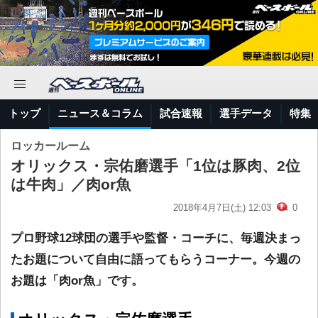
トップ
ニュース＆コラム
試合速報
選手データ
特集
ロッカールーム
オリックス・宗佑磨選手「1位は豚肉、2位
は牛肉」／肉or魚
2018年4月7日(土) 12:03
0
プロ野球12球団の選手や監督・コーチに、毎週決まっ
たお題について自由に語ってもらうコーナー。今週の
お題は「肉or魚」です。