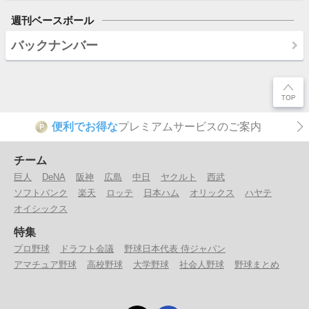
週刊ベースボール
バックナンバー
便利でお得な
プレミアムサービスのご案内
P
チーム
巨人
DeNA
阪神
広島
中日
ヤクルト
西武
ソフトバンク
楽天
ロッテ
日本ハム
オリックス
ハヤテ
オイシックス
特集
プロ野球
ドラフト会議
野球日本代表 侍ジャパン
アマチュア野球
高校野球
大学野球
社会人野球
野球まとめ