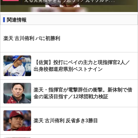
関連情報
楽天 古川侑利 パに初勝利
【佐賀】投打にベイの主力と現指揮官2人／
出身校都道府県別ベストナイン
楽天・指揮官が電撃辞任の衝撃。新体制で借
金の返済目指す／12球団戦力検証
楽天 古川侑利 反省多き3勝目