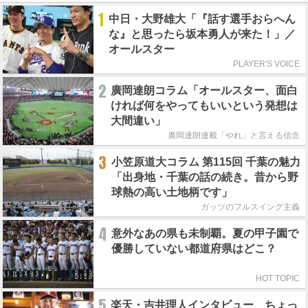
1
中日・大野雄大「『話す選手おらへん
な』と思ったら坂本勇人が来た！」／
オールスター
PLAYER'S VOICE
2
廣岡達朗コラム「オールスター、面白
ければ何をやってもいいという発想は
大間違い」
廣岡達朗連載「やれ」と言える信念
3
小笠原道大コラム 第115回 千葉の魅力
「出身地・千葉の話の続き。昔から野
球熱の高い土地柄です」
ガッツのフルスイング主義
4
意外なあの県も未制覇。夏の甲子園で
優勝していない都道府県はどこ？
HOT TOPIC
5
楽天・吉井理人インタビュー ちょっ