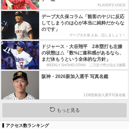
PLAYER'S VOICE
デーブ大久保コラム「観客のヤジに反応
してしまうのは心が本当に純粋だからな
のです」
デーブ大久保 さあ、話しましょう！
ドジャース・大谷翔平 2本塁打も左膝
の状態は△「数%に違和感があるなら、
まだ休もうという全体的な方針」
WEEKLY SHOHEI OTANI 二刀流で呼び込む3連覇
阪神・2026新加入選手 写真名鑑
12球団新加入選手写真名鑑
もっと見る
アクセス数ランキング