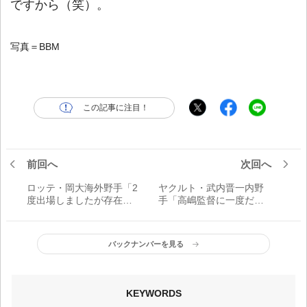
ですから（笑）。
写真＝BBM
この記事に注目！
前回へ
次回へ
ロッテ・岡大海外野手「2
ヤクルト・武内晋一内野
度出場しましたが存在と
手「高嶋監督に一度だけ
しての甲子園は遠いまま
怒られたのを覚えていま
でした」／甲子園
す」／甲子園
バックナンバーを見る
KEYWORDS