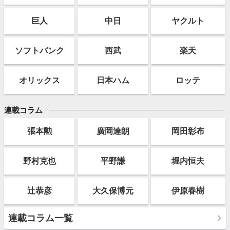
巨人
中日
ヤクルト
ソフト
バンク
西武
楽天
オリックス
日本ハム
ロッテ
連載コラム
張本勲
廣岡達朗
岡田彰布
野村克也
平野謙
堀内恒夫
辻恭彦
大久保博元
伊原春樹
連載コラム一覧