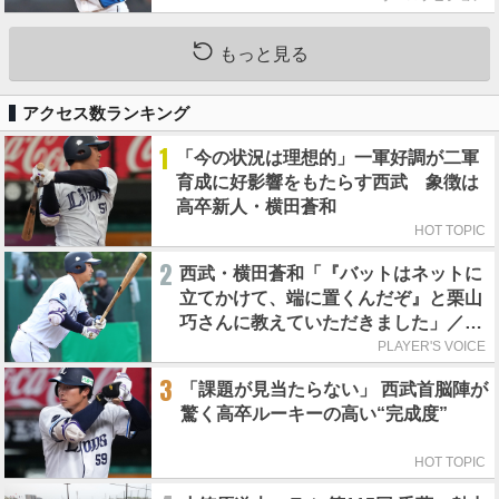
もっと見る
アクセス数ランキング
1
「今の状況は理想的」一軍好調が二軍
育成に好影響をもたらす西武 象徴は
高卒新人・横田蒼和
HOT TOPIC
2
西武・横田蒼和「『バットはネットに
立てかけて、端に置くんだぞ』と栗山
巧さんに教えていただきました」／憧
れの人からの金言
PLAYER'S VOICE
3
「課題が見当たらない」 西武首脳陣が
驚く高卒ルーキーの高い“完成度”
HOT TOPIC