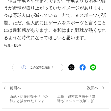
僕は平成８年生まれですが、平成よりも昭和のほ
うが野球が盛り上がっていたイメージがあります。
今は野球人口が減っている一方で、ｅスポーツが話
題。ただ、個人的にはゲームをスポーツと言うこと
には違和感があります。令和はまた野球が熱くなれ
るような時代になってほしいと思います。
写真＝BBM
この記事に注目！
前回へ
次回へ
西武・伊藤翔投手「『令
広島・磯村嘉孝捕手「野
和』と描かれたＴシャツ
球も“メジャー次第”に拍車
が売っていたので迷わず
がかる？」／令和
購入」／令和