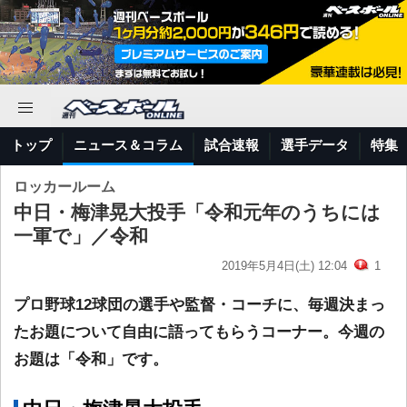
トップ
ニュース＆コラム
試合速報
選手データ
特集
ロッカールーム
中日・梅津晃大投手「令和元年のうちには
一軍で」／令和
2019年5月4日(土) 12:04
1
プロ野球12球団の選手や監督・コーチに、毎週決まっ
たお題について自由に語ってもらうコーナー。今週の
お題は「令和」です。