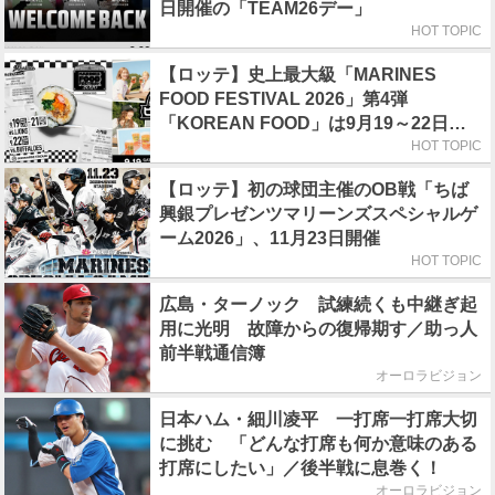
日開催の「TEAM26デー」
HOT TOPIC
【ロッテ】史上最大級「MARINES
FOOD FESTIVAL 2026」第4弾
「KOREAN FOOD」は9月19～22日／
初日はビール半額デー
HOT TOPIC
【ロッテ】初の球団主催のOB戦「ちば
興銀プレゼンツマリーンズスペシャルゲ
ーム2026」、11月23日開催
HOT TOPIC
広島・ターノック 試練続くも中継ぎ起
用に光明 故障からの復帰期す／助っ人
前半戦通信簿
オーロラビジョン
日本ハム・細川凌平 一打席一打席大切
に挑む 「どんな打席も何か意味のある
打席にしたい」／後半戦に息巻く！
オーロラビジョン