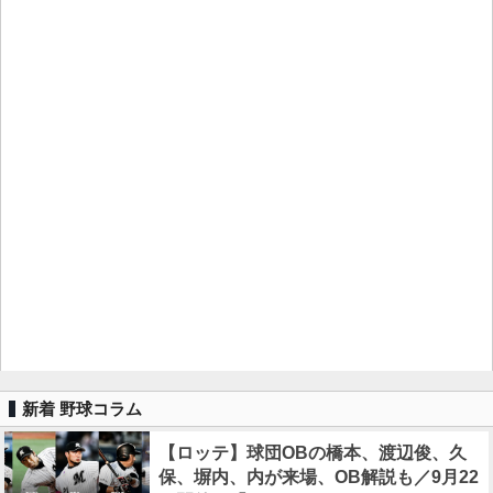
新着 野球コラム
【ロッテ】球団OBの橋本、渡辺俊、久
保、塀内、内が来場、OB解説も／9月22