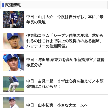
関連情報
中日・山井大介 今度は自分がお手本に／最
年長の意地
伊東勤コラム「シーズン佳境の夏場、求めら
れるのはこれまで以上の説得力のある配球、
バッテリーの信頼関係」
中日・与田剛 結束力を高める新指揮官／監督
徹底分析
中日・吉見一起 まずは心身を整えて／本領
発揮はこれからだ！
中日・山本拓実 小さな大エースへ