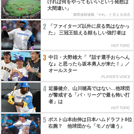
ければ何をやってもいいという発想は
大間違い」
廣岡達朗連載「やれ」と言える信念
2
「ファイターズ以外に戻る気はなかっ
た」 三冠王狙える頼もしい強打者は
HOT TOPIC
3
中日・大野雄大「『話す選手おらへん
な』と思ったら坂本勇人が来た！」／
オールスター
PLAYER'S VOICE
4
近藤健介、山川穂高ではない…他球団
が警戒する「パ・リーグで最も怖い打
者」は
HOT TOPIC
5
ポスト山本由伸は日本ハムドラフト8位
右腕？ 他球団から「モノが違う」