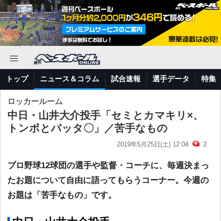
トップ
ニュース＆コラム
試合速報
選手データ
特集
ロッカールーム
中日・山井大介投手「セミとカマキリ×、
トンボとバッタ〇」／苦手なもの
2019年5月25日(土) 12:04
2
プロ野球12球団の選手や監督・コーチに、毎週決まっ
たお題について自由に語ってもらうコーナー。今週の
お題は「苦手なもの」です。