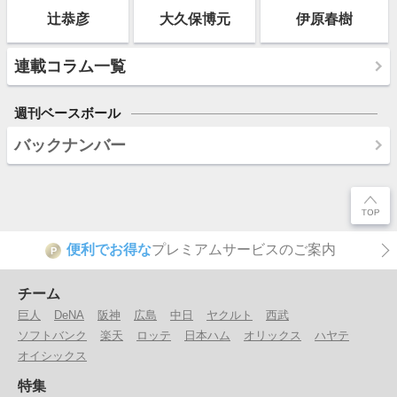
辻恭彦
大久保博元
伊原春樹
連載コラム一覧
週刊ベースボール
バックナンバー
便利でお得な
プレミアムサービスのご案内
P
チーム
巨人
DeNA
阪神
広島
中日
ヤクルト
西武
ソフトバンク
楽天
ロッテ
日本ハム
オリックス
ハヤテ
オイシックス
特集