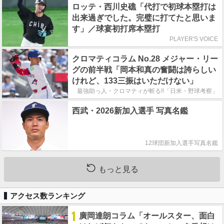
ロッテ・西川史礁「代打で初球本塁打は
出来過ぎでした。完璧に打てたと思いま
す」／球宴初打席本塁打
PLAYER'S VOICE
クロマティコラム No.28 メジャー・リー
グの前半戦「岡本和真の奮闘は誇らしい
けれど、133三振はいただけない」
最強助っ人・クロマティが斬る!!「日米・野球考察」
西武・2026新加入選手 写真名鑑
12球団新加入選手写真名鑑
もっと見る
アクセス数ランキング
1
廣岡達朗コラム「オールスター、面白