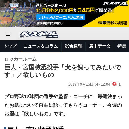
トップ
ニュース＆コラム
試合速報
選手データ
特集
ロッカールーム
巨人・宮国椋丞投手「犬を飼ってみたいで
す」／欲しいもの
2019年9月16日(月) 12:04
1
プロ野球12球団の選手や監督・コーチに、毎週決まっ
たお題について自由に語ってもらうコーナー。今週の
お題は「欲しいもの」です。