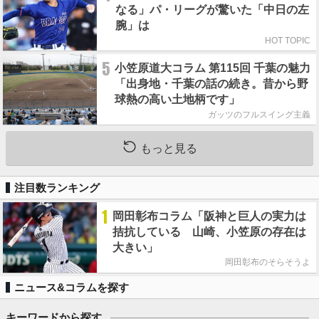
なる」パ・リーグが驚いた「中日の左
腕」は
HOT TOPIC
5
小笠原道大コラム 第115回 千葉の魅力
「出身地・千葉の話の続き。昔から野
球熱の高い土地柄です」
ガッツのフルスイング主義
もっと見る
注目数ランキング
1
岡田彰布コラム「阪神と巨人の実力は
拮抗している 山崎、小笠原の存在は
大きい」
岡田彰布のそらそうよ
ニュース&コラムを探す
キーワードから探す