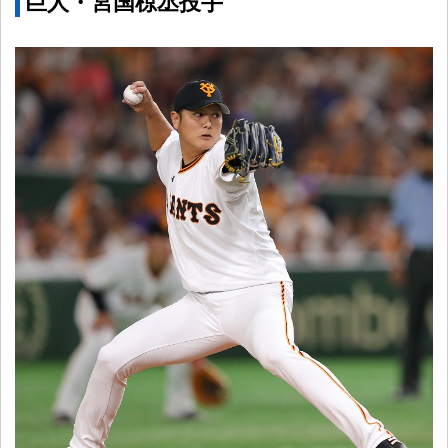
巨人・宮国椋丞投手