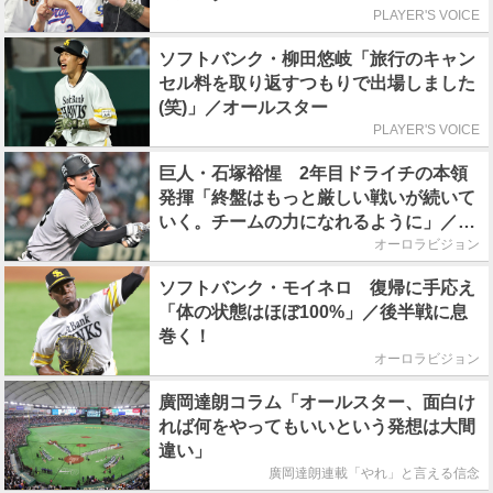
PLAYER'S VOICE
ソフトバンク・柳田悠岐「旅行のキャン
セル料を取り返すつもりで出場しました
(笑)」／オールスター
PLAYER'S VOICE
巨人・石塚裕惺 2年目ドライチの本領
発揮「終盤はもっと厳しい戦いが続いて
いく。チームの力になれるように」／後
半戦に息巻く！
オーロラビジョン
ソフトバンク・モイネロ 復帰に手応え
「体の状態はほぼ100%」／後半戦に息
巻く！
オーロラビジョン
廣岡達朗コラム「オールスター、面白け
れば何をやってもいいという発想は大間
違い」
廣岡達朗連載「やれ」と言える信念