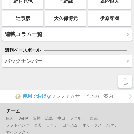
野村克也
平野謙
堀内恒夫
辻恭彦
大久保博元
伊原春樹
連載コラム一覧
週刊ベースボール
バックナンバー
便利でお得な
プレミアムサービスのご案内
P
チーム
巨人
DeNA
阪神
広島
中日
ヤクルト
西武
ソフトバンク
楽天
ロッテ
日本ハム
オリックス
ハヤテ
オイシックス