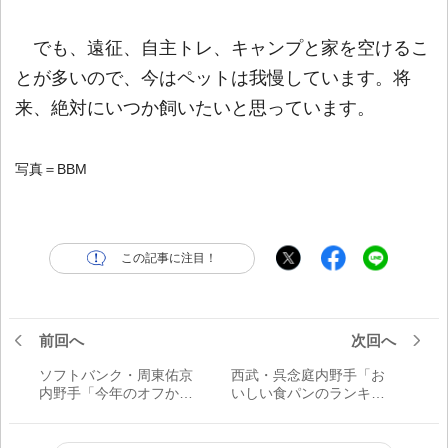
でも、遠征、自主トレ、キャンプと家を空けるこ
とが多いので、今はペットは我慢しています。将
来、絶対にいつか飼いたいと思っています。
写真＝BBM
この記事に注目！
前回へ
次回へ
ソフトバンク・周東佑京
西武・呉念庭内野手「お
内野手「今年のオフから
いしい食パンのランキン
一人暮らしもできるよう
グを発表します！」／マ
になるので」／欲しいも
イブーム
の