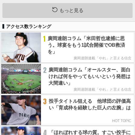
もっと見る
アクセス数ランキング
1
廣岡達朗コラム「米田哲也逮捕に思
う。球宴をもう1試合開催でOB救済
を」
廣岡達朗連載「やれ」と言える信念
2
廣岡達朗コラム「オールスター、面白
ければ何をやってもいいという発想は
大間違い」
廣岡達朗連載「やれ」と言える信念
3
投手タイトル狙える 他球団の評価高
い「育成枠を経験した巨人の左腕」は
HOT TOPIC
4
「ほれぼれする球の質。すごい投手に