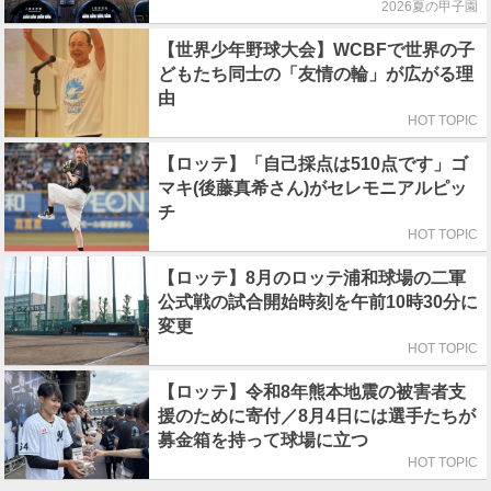
2026夏の甲子園
【世界少年野球大会】WCBFで世界の子
どもたち同士の「友情の輪」が広がる理
由
HOT TOPIC
【ロッテ】「自己採点は510点です」ゴ
マキ(後藤真希さん)がセレモニアルピッ
チ
HOT TOPIC
【ロッテ】8月のロッテ浦和球場の二軍
公式戦の試合開始時刻を午前10時30分に
変更
HOT TOPIC
【ロッテ】令和8年熊本地震の被害者支
援のために寄付／8月4日には選手たちが
募金箱を持って球場に立つ
HOT TOPIC