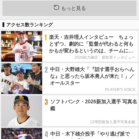
もっと見る
アクセス数ランキング
1
楽天・吉井理人インタビュー ちょっ
とずつ、劇的に「監督が代わると何も
かもが変わるというのは、チームにと
って良くないことなんです」
2026戦力確定 新監督インタビュー
2
中日・大野雄大「『話す選手おらへん
な』と思ったら坂本勇人が来た！」／
オールスター
PLAYER'S VOICE
3
ソフトバンク・2026新加入選手 写真名
鑑
12球団新加入選手写真名鑑
4
中日・木下雄介投手「やり逃げ派で