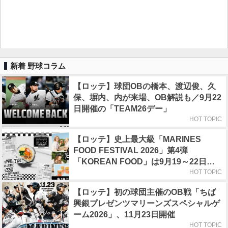
新着 野球コラム
【ロッテ】球団OBの橋本、渡辺俊、久
保、塀内、内が来場、OB解説も／9月22
日開催の「TEAM26デー」
HOT TOPIC
【ロッテ】史上最大級「MARINES
FOOD FESTIVAL 2026」第4弾
「KOREAN FOOD」は9月19～22日／
初日はビール半額デー
HOT TOPIC
【ロッテ】初の球団主催のOB戦「ちば
興銀プレゼンツマリーンズスペシャルゲ
ーム2026」、11月23日開催
HOT TOPIC