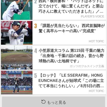
2
西武・横田蒼和「『バットはネットに
立てかけて、端に置くんだぞ』と栗山
巧さんに教えていただきました」／憧
れの人からの金言
PLAYER'S VOICE
3
「課題が見当たらない」 西武首脳陣が
驚く高卒ルーキーの高い“完成度”
HOT TOPIC
4
小笠原道大コラム 第115回 千葉の魅力
「出身地・千葉の話の続き。昔から野
球熱の高い土地柄です」
ガッツのフルスイング主義
5
【ロッテ】「LE SSERAFIM」HONG
EUNCHAEさんが始球式「この場に立
てて本当にうれしい」／8月5日の西武
戦（ZOZOマリン）
HOT TOPIC
もっと見る