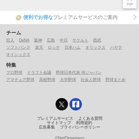
便利でお得な
プレミアムサービスのご案内
P
チーム
巨人
DeNA
阪神
広島
中日
ヤクルト
西武
ソフトバンク
楽天
ロッテ
日本ハム
オリックス
ハヤテ
オイシックス
特集
プロ野球
ドラフト会議
野球日本代表 侍ジャパン
アマチュア野球
高校野球
大学野球
社会人野球
野球まとめ
プレミアムサービス
よくある質問
サイトマップ
利用規約
広告募集
プライバシーポリシー
©NetDreamers