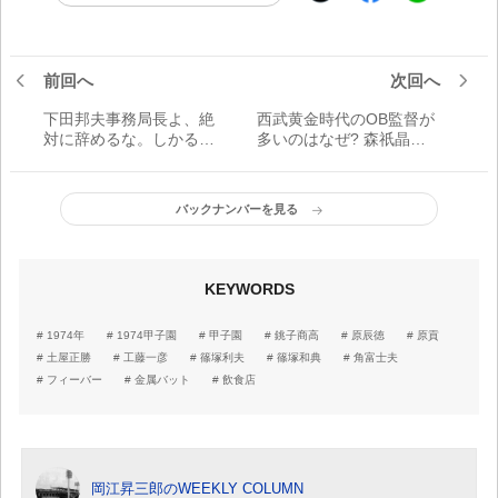
前回へ
次回へ
下田邦夫事務局長よ、絶
西武黄金時代のOB監督が
対に辞めるな。しかるべ
多いのはなぜ? 森祇晶元
き日に今回の一件の“真
監督の「信念」が生きて
実”をぶちまけてくれ
いるからだ
バックナンバーを見る
KEYWORDS
1974年
1974甲子園
甲子園
銚子商高
原辰徳
原貢
土屋正勝
工藤一彦
篠塚利夫
篠塚和典
角富士夫
フィーバー
金属バット
飲食店
岡江昇三郎のWEEKLY COLUMN