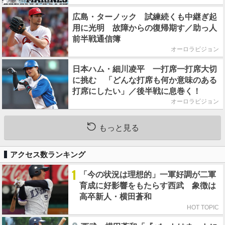
広島・ターノック 試練続くも中継ぎ起
用に光明 故障からの復帰期す／助っ人
前半戦通信簿
オーロラビジョン
日本ハム・細川凌平 一打席一打席大切
に挑む 「どんな打席も何か意味のある
打席にしたい」／後半戦に息巻く！
オーロラビジョン
もっと見る
アクセス数ランキング
1
「今の状況は理想的」一軍好調が二軍
育成に好影響をもたらす西武 象徴は
高卒新人・横田蒼和
HOT TOPIC