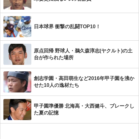
日本球界 衝撃の乱闘TOP10！
原点回帰 野球人・鵜久森淳志(ヤクルト)の土
台が作られた場所
創志学園・高田萌生など2016年甲子園を沸か
せた10人の逸材たち
甲子園準優勝 北海高・大西健斗、ブレークし
た夏の記憶