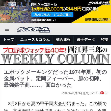
トップ
ニュース＆コラム
試合速報
選手データ
特集
エポックメーキングだった1974年夏。初の
金属バット、定岡フィーバー、原の初陣、
最強銚子商……。面白かった
2013年8月26日(月) 12:00
2
8月8日から夏の甲子園大会が始まった。この欄で
は、高校野球を単独で扱ったことはないので、今週