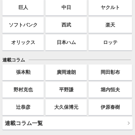
巨人
中日
ヤクルト
ソフト
バンク
西武
楽天
オリックス
日本ハム
ロッテ
連載コラム
張本勲
廣岡達朗
岡田彰布
野村克也
平野謙
堀内恒夫
辻恭彦
大久保博元
伊原春樹
連載コラム一覧