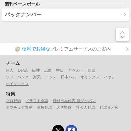
週刊ベースボール
バックナンバー
便利でお得な
プレミアムサービスのご案内
P
チーム
巨人
DeNA
阪神
広島
中日
ヤクルト
西武
ソフトバンク
楽天
ロッテ
日本ハム
オリックス
ハヤテ
オイシックス
特集
プロ野球
ドラフト会議
野球日本代表 侍ジャパン
アマチュア野球
高校野球
大学野球
社会人野球
野球まとめ