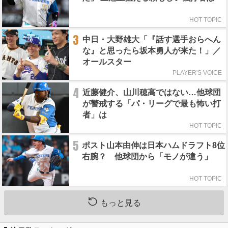
HOT TOPIC
3
中日・大野雄大「『話す選手おらへん
な』と思ったら坂本勇人が来た！」／
オールスター
PLAYER'S VOICE
4
近藤健介、山川穂高ではない…他球団
が警戒する「パ・リーグで最も怖い打
者」は
HOT TOPIC
5
ポスト山本由伸は日本ハムドラフト8位
右腕？ 他球団から「モノが違う」
HOT TOPIC
もっと見る