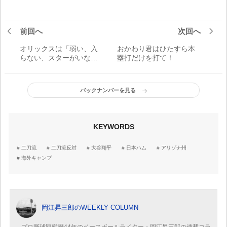
前回へ
次回へ
オリックスは「弱い、入
おかわり君はひたすら本
らない、スターがいな
塁打だけを打て！
い」と縁を切れ！
バックナンバーを見る
KEYWORDS
二刀流
二刀流反対
大谷翔平
日本ハム
アリゾナ州
海外キャンプ
岡江昇三郎のWEEKLY COLUMN
プロ野球観戦歴44年のベースボールライター・岡江昇三郎の連載コラ