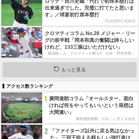
ロッテ・西川史礁「代打で初球本塁打は
出来過ぎでした。完璧に打てたと思いま
す」／球宴初打席本塁打
PLAYER'S VOICE
クロマティコラム No.28 メジャー・リー
グの前半戦「岡本和真の奮闘は誇らしい
けれど、133三振はいただけない」
最強助っ人・クロマティが斬る!!「日米・野球考察」
もっと見る
アクセス数ランキング
1
廣岡達朗コラム「オールスター、面白
ければ何をやってもいいという発想は
大間違い」
廣岡達朗連載「やれ」と言える信念
2
「ファイターズ以外に戻る気はなかっ
た」 三冠王狙える頼もしい強打者は