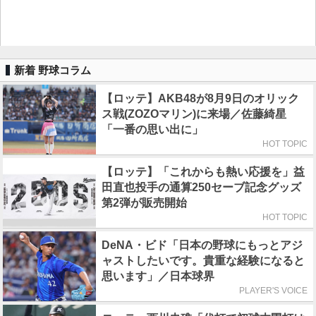
新着 野球コラム
【ロッテ】AKB48が8月9日のオリック
ス戦(ZOZOマリン)に来場／佐藤綺星
「一番の思い出に」
HOT TOPIC
【ロッテ】「これからも熱い応援を」益
田直也投手の通算250セーブ記念グッズ
第2弾が販売開始
HOT TOPIC
DeNA・ビド「日本の野球にもっとアジ
ャストしたいです。貴重な経験になると
思います」／日本球界
PLAYER'S VOICE