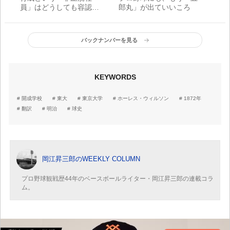
員」はどうしても容認で
郎丸」が出ていいころ
きない
バックナンバーを見る
KEYWORDS
開成学校
東大
東京大学
ホーレス・ウィルソン
1872年
翻訳
明治
球史
岡江昇三郎のWEEKLY COLUMN
プロ野球観戦歴44年のベースボールライター・岡江昇三郎の連載コラ
ム。