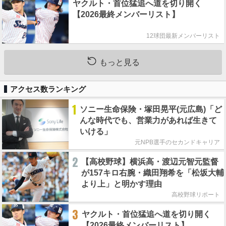
ヤクルト・首位猛追へ道を切り開く
【2026最終メンバーリスト】
12球団最新メンバーリスト
もっと見る
アクセス数ランキング
1
ソニー生命保険・塚田晃平(元広島)「ど
んな時代でも、営業力があれば生きて
いける」
元NPB選手のセカンドキャリア
2
【高校野球】横浜高・渡辺元智元監督
が157キロ右腕・織田翔希を「松坂大輔
より上」と明かす理由
高校野球リポート
3
ヤクルト・首位猛追へ道を切り開く
【2026最終メンバーリスト】