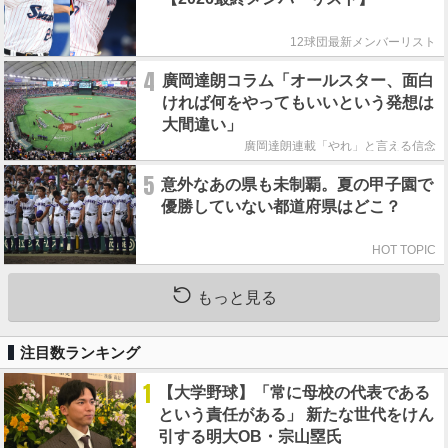
12球団最新メンバーリスト
4
廣岡達朗コラム「オールスター、面白
ければ何をやってもいいという発想は
大間違い」
廣岡達朗連載「やれ」と言える信念
5
意外なあの県も未制覇。夏の甲子園で
優勝していない都道府県はどこ？
HOT TOPIC
もっと見る
注目数ランキング
1
【大学野球】「常に母校の代表である
という責任がある」 新たな世代をけん
引する明大OB・宗山塁氏