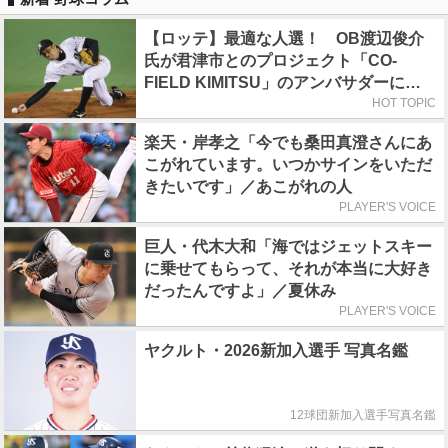
【ロッテ】最適な人選！ OB渡辺俊介
氏が君津市とのプロジェクト「CO-
FIELD KIMITSU」のアンバサダーに就
任
HOT TOPIC
楽天・岸孝之「今でも桑田真澄さんにあ
こがれています。いつかサインをいただ
きたいです」／あこがれの人
PLAYER'S VOICE
巨人・代木大和「海ではジェットスキー
に乗せてもらって、それが本当に大好き
だったんですよ」／夏休み
PLAYER'S VOICE
ヤクルト・2026新加入選手 写真名鑑
12球団新加入選手写真名鑑