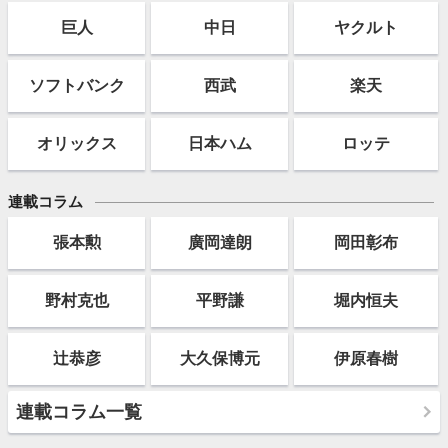
巨人
中日
ヤクルト
ソフト
バンク
西武
楽天
オリックス
日本ハム
ロッテ
連載コラム
張本勲
廣岡達朗
岡田彰布
野村克也
平野謙
堀内恒夫
辻恭彦
大久保博元
伊原春樹
連載コラム一覧