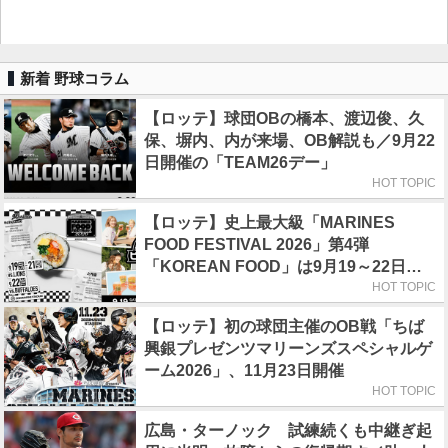
新着 野球コラム
【ロッテ】球団OBの橋本、渡辺俊、久
保、塀内、内が来場、OB解説も／9月22
日開催の「TEAM26デー」
HOT TOPIC
【ロッテ】史上最大級「MARINES
FOOD FESTIVAL 2026」第4弾
「KOREAN FOOD」は9月19～22日／
初日はビール半額デー
HOT TOPIC
【ロッテ】初の球団主催のOB戦「ちば
興銀プレゼンツマリーンズスペシャルゲ
ーム2026」、11月23日開催
HOT TOPIC
広島・ターノック 試練続くも中継ぎ起