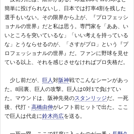
簡単に投げられないし、日本では打率4割を残した
選手もいない。その限界から上が、『プロフェッシ
ョナルの世界』だと私は思う。専門家を「ああ、い
いところを突いているな」「いい考えを持っている
な」とうならせるのが、「さすがプロ」という『プ
ロフェッショナルの世界』だ。ファンに野球を見せ
ている以上、それを感じさせなければプロ失格だ。
少し前だが、
巨人
対
阪神
戦でこんなシーンがあっ
た。8回裏、巨人の攻撃。巨人は0対1で負けてい
た。マウンドは、阪神先発の
スタンリッジ
だ。一死
後、代打・
高橋由伸
がレフト前ヒットで出た。ここ
で巨人は代走に
鈴木尚広
を送る。
一死一塁。ここで打席に入ったのが一番・
長野久