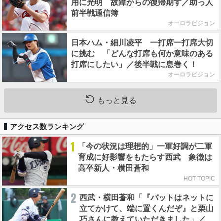
用に光明 故障からの復帰期す／助っ人
前半戦通信簿
オーロラビジョン
日本ハム・細川凌平 一打席一打席大切
に挑む 「どんな打席も何か意味のある
打席にしたい」／後半戦に息巻く！
オーロラビジョン
もっと見る
アクセス数ランキング
1
「今の状況は理想的」一軍好調が二軍
育成に好影響をもたらす西武 象徴は
高卒新人・横田蒼和
HOT TOPIC
2
西武・横田蒼和「『バットはネットに
立てかけて、端に置くんだぞ』と栗山
巧さんに教えていただきました」／憧