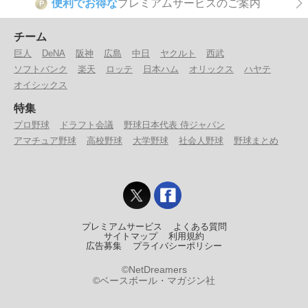
便利でお得な
プレミアムサービスのご案内
P
チーム
巨人
DeNA
阪神
広島
中日
ヤクルト
西武
ソフトバンク
楽天
ロッテ
日本ハム
オリックス
ハヤテ
オイシックス
特集
プロ野球
ドラフト会議
野球日本代表 侍ジャパン
アマチュア野球
高校野球
大学野球
社会人野球
野球まとめ
プレミアムサービス
よくある質問
サイトマップ
利用規約
広告募集
プライバシーポリシー
©NetDreamers
©ベースボール・マガジン社