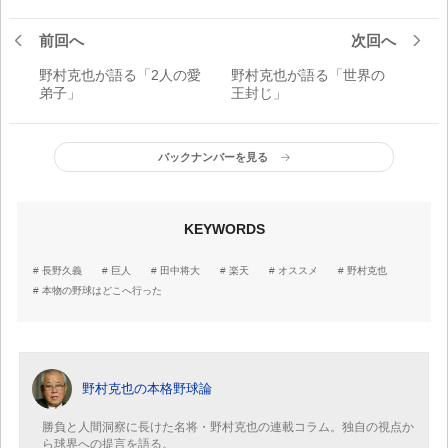
前回へ
次回へ
野村克也が語る「2人の愛
野村克也が語る「世界の
弟子」
王封じ」
バックナンバーを見る
KEYWORDS
長野久義
巨人
田中将大
楽天
オススメ
野村克也
本物の野球はどこへ行った
野村克也の本格野球論
勝負と人間洞察に長けた名将・野村克也の連載コラム。独自の視点か
ら球界への提言を語る。