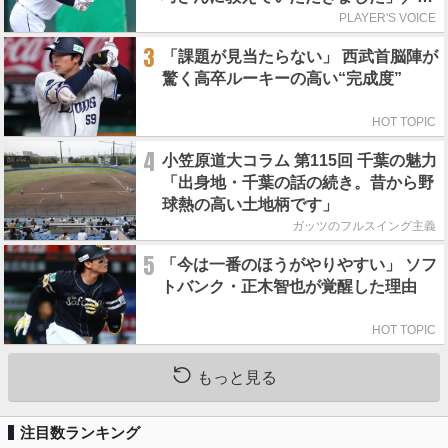
れの人からの金言
PLAYER'S VOICE
3
「課題が見当たらない」 西武首脳陣が
驚く高卒ルーキーの高い“完成度”
HOT TOPIC
4
小笠原道大コラム 第115回 千葉の魅力
「出身地・千葉の話の続き。昔から野
球熱の高い土地柄です」
ガッツのフルスイング主義
5
「今は一番のほうがやりやすい」 ソフ
トバンク・正木智也が覚醒した理由
HOT TOPIC
もっと見る
注目数ランキング