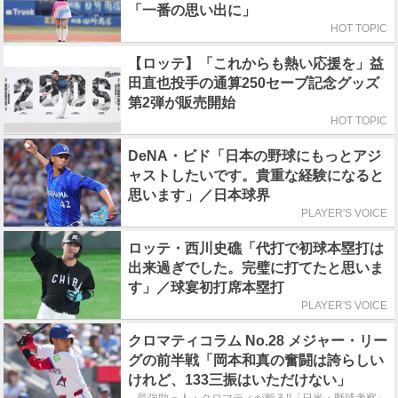
「一番の思い出に」
HOT TOPIC
【ロッテ】「これからも熱い応援を」益
田直也投手の通算250セーブ記念グッズ
第2弾が販売開始
HOT TOPIC
DeNA・ビド「日本の野球にもっとアジ
ャストしたいです。貴重な経験になると
思います」／日本球界
PLAYER'S VOICE
ロッテ・西川史礁「代打で初球本塁打は
出来過ぎでした。完璧に打てたと思いま
す」／球宴初打席本塁打
PLAYER'S VOICE
クロマティコラム No.28 メジャー・リー
グの前半戦「岡本和真の奮闘は誇らしい
けれど、133三振はいただけない」
最強助っ人・クロマティが斬る!!「日米・野球考察」