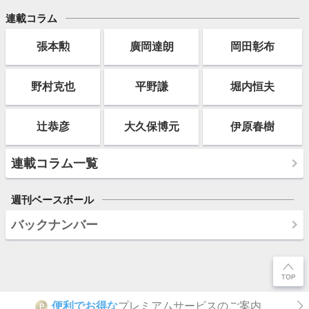
連載コラム
張本勲
廣岡達朗
岡田彰布
野村克也
平野謙
堀内恒夫
辻恭彦
大久保博元
伊原春樹
連載コラム一覧
週刊ベースボール
バックナンバー
便利でお得な
プレミアムサービスのご案内
P