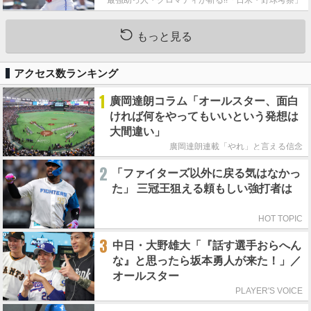
もっと見る
アクセス数ランキング
1
廣岡達朗コラム「オールスター、面白
ければ何をやってもいいという発想は
大間違い」
廣岡達朗連載「やれ」と言える信念
2
「ファイターズ以外に戻る気はなかっ
た」 三冠王狙える頼もしい強打者は
HOT TOPIC
3
中日・大野雄大「『話す選手おらへん
な』と思ったら坂本勇人が来た！」／
オールスター
PLAYER'S VOICE