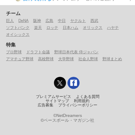
チーム
巨人
DeNA
阪神
広島
中日
ヤクルト
西武
ソフトバンク
楽天
ロッテ
日本ハム
オリックス
ハヤテ
オイシックス
特集
プロ野球
ドラフト会議
野球日本代表 侍ジャパン
アマチュア野球
高校野球
大学野球
社会人野球
野球まとめ
プレミアムサービス
よくある質問
サイトマップ
利用規約
広告募集
プライバシーポリシー
©NetDreamers
©ベースボール・マガジン社