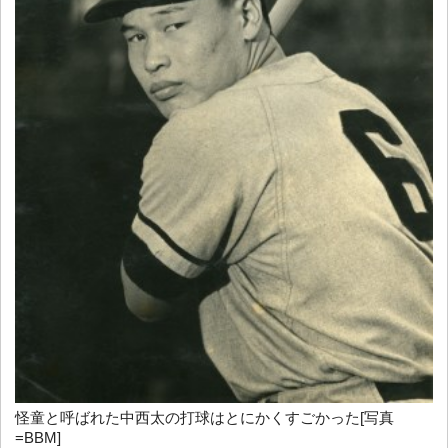
怪童と呼ばれた中西太の打球はとにかくすごかった[写真
=BBM]