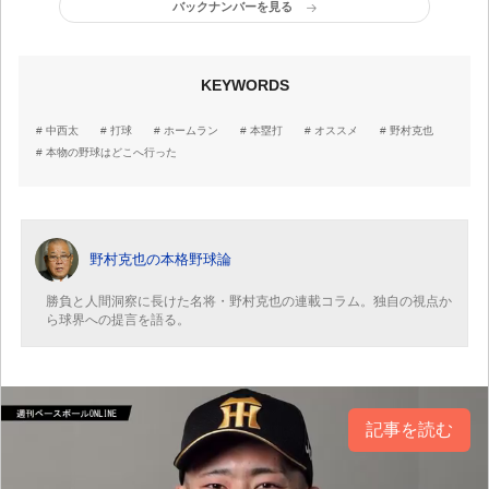
バックナンバーを見る
KEYWORDS
中西太
打球
ホームラン
本塁打
オススメ
野村克也
本物の野球はどこへ行った
野村克也の本格野球論
勝負と人間洞察に長けた名将・野村克也の連載コラム。独自の視点か
ら球界への提言を語る。
記事を読む