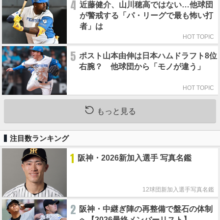
4
近藤健介、山川穂高ではない…他球団
が警戒する「パ・リーグで最も怖い打
者」は
HOT TOPIC
5
ポスト山本由伸は日本ハムドラフト8位
右腕？ 他球団から「モノが違う」
HOT TOPIC
もっと見る
注目数ランキング
1
阪神・2026新加入選手 写真名鑑
12球団新加入選手写真名鑑
2
阪神・中継ぎ陣の再整備で盤石の体制
へ【2026最終メンバーリスト】