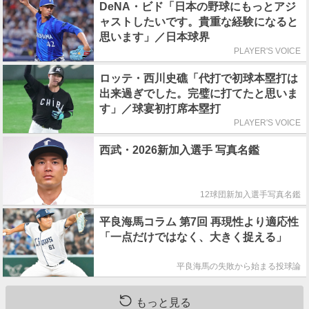
DeNA・ビド「日本の野球にもっとアジ
ャストしたいです。貴重な経験になると
思います」／日本球界
PLAYER'S VOICE
ロッテ・西川史礁「代打で初球本塁打は
出来過ぎでした。完璧に打てたと思いま
す」／球宴初打席本塁打
PLAYER'S VOICE
西武・2026新加入選手 写真名鑑
12球団新加入選手写真名鑑
平良海馬コラム 第7回 再現性より適応性
「一点だけではなく、大きく捉える」
平良海馬の失敗から始まる投球論
もっと見る