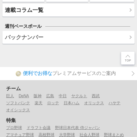
連載コラム一覧
週刊ベースボール
バックナンバー
便利でお得な
プレミアムサービスのご案内
P
チーム
巨人
DeNA
阪神
広島
中日
ヤクルト
西武
ソフトバンク
楽天
ロッテ
日本ハム
オリックス
ハヤテ
オイシックス
特集
プロ野球
ドラフト会議
野球日本代表 侍ジャパン
アマチュア野球
高校野球
大学野球
社会人野球
野球まとめ