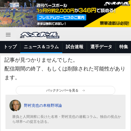
トップ
ニュース＆コラム
試合速報
選手データ
特集
記事が見つかりませんでした。
配信期間の終了、もしくは削除された可能性があり
ます。
バックナンバーを見る
野村克也の本格野球論
勝負と人間洞察に長けた名将・野村克也の連載コラム。独自の視点か
ら球界への提言を語る。