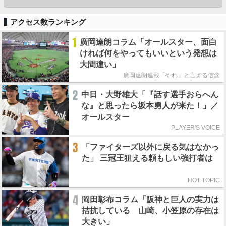
アクセス数ランキング
1
廣岡達朗コラム「オールスター、面白
ければ何をやってもいいという発想は
大間違い」
廣岡達朗連載「やれ」と言える信念
2
中日・大野雄大「『話す選手おらへん
な』と思ったら坂本勇人が来た！」／
オールスター
PLAYER'S VOICE
3
「ファイターズ以外に戻る気はなかっ
た」 三冠王狙える頼もしい強打者は
HOT TOPIC
4
岡田彰布コラム「阪神と巨人の実力は
拮抗している 山崎、小笠原の存在は
大きい」