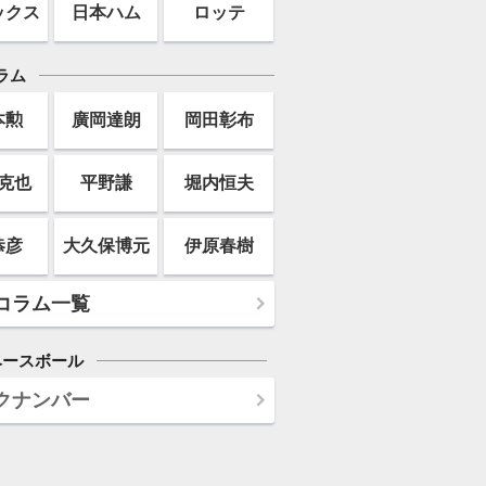
ックス
日本ハム
ロッテ
ラム
本勲
廣岡達朗
岡田彰布
克也
平野謙
堀内恒夫
恭彦
大久保博元
伊原春樹
コラム一覧
ベースボール
クナンバー