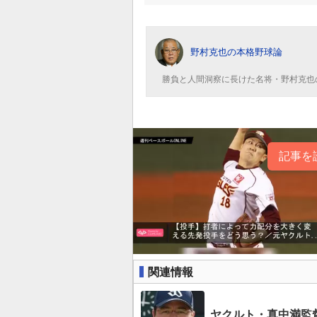
野村克也の本格野球論
勝負と人間洞察に長けた名将・野村克也
記事を
関連情報
ヤクルト・真中満監