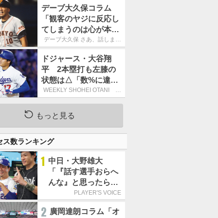
デーブ大久保コラム
「観客のヤジに反応し
てしまうのは心が本当
に純粋だからなので
デーブ大久保 さあ、話しまし
ょう！
す」
ドジャース・大谷翔
平 2本塁打も左膝の
状態は△「数%に違和
感があるなら、まだ休
WEEKLY SHOHEI OTANI 二
刀流で呼び込む3連覇
もうという全体的な方
針」
もっと見る
セス数ランキング
1
中日・大野雄大
「『話す選手おらへ
んな』と思ったら坂
本勇人が来た！」／
PLAYER'S VOICE
オールスター
2
廣岡達朗コラム「オ