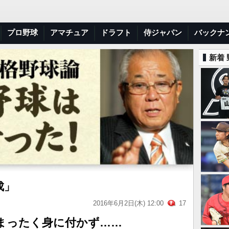
プロ野球
アマチュア
ドラフト
侍ジャパン
バックナ
新着
成」
2016年6月2日(木) 12:00
17
まったく身に付かず……