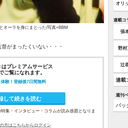
オリ
連載コ
とオーラを身にまとった/写真=BBM
張
督がまったくいない・・・
野村
辻
きはプレミアムサービス
でご覧になれます。
連載
は体験！登録後7日間無料
週刊
録して続きを読む
バッ
の特集・インタビュー・コラムが読み放題となりま
の方はこちらからログイン