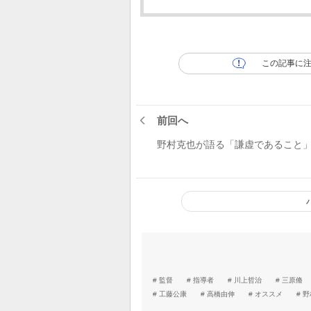
この記事に
前回へ
野村克也が語る「謙虚であること
監督
指導者
川上哲治
三原脩
工藤公康
高橋由伸
オススメ
野