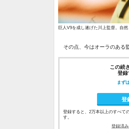
巨人V9を成し遂げた川上監督。自然
その点、今はオーラのある監
この続
登録
まず
登
登録すると、2万本以上のすべて
す。
登録済み