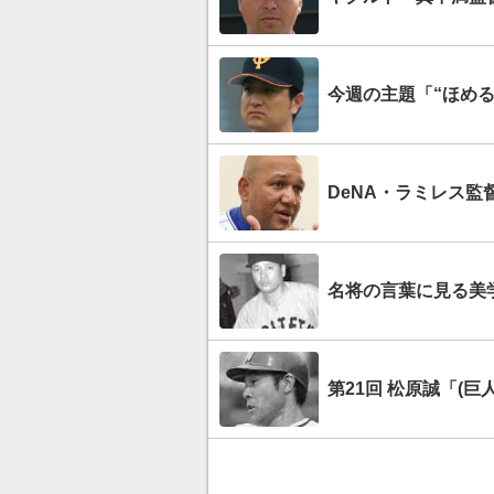
今週の主題「“ほめる
DeNA・ラミレス監
名将の言葉に見る美
第21回 松原誠「(