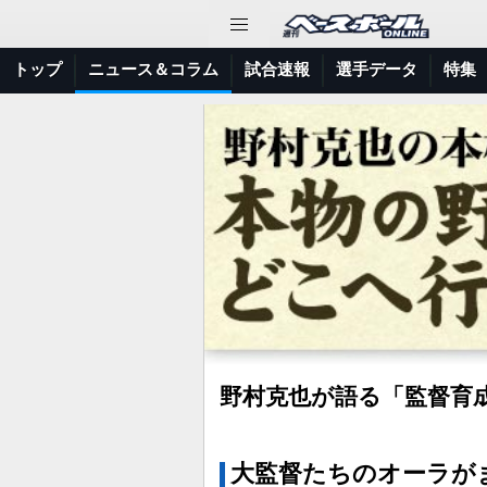
トップ
ニュース＆コラム
試合速報
選手データ
特集
野村克也が語る「監督育
大監督たちのオーラが