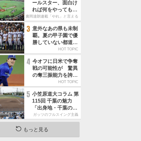
ールスター、面白け
れば何をやってもい
いという発想は大間
廣岡達朗連載「やれ」と言える信念
違い」
3
意外なあの県も未制
覇。夏の甲子園で優
勝していない都道府
県はどこ？
HOT TOPIC
4
今オフに日米で争奪
戦の可能性が 驚異
の奪三振能力を誇る
「最速160キロ右
HOT TOPIC
腕」は
5
小笠原道大コラム 第
115回 千葉の魅力
「出身地・千葉の話
の続き。昔から野球
ガッツのフルスイング主義
熱の高い土地柄で
す」
もっと見る