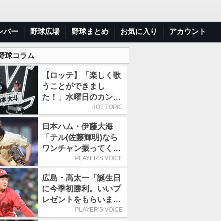
ンバー
野球広場
野球まとめ
お気に入り
アカウント
 野球コラム
【ロッテ】「楽しく歌
うことができまし
た！」水曜日のカンパ
ネラ、8月8日のオリッ
HOT TOPIC
クス戦(ZOZOマリン)
日本ハム・伊藤大海
に来場
「テル(佐藤輝明)なら
ワンチャン振ってくれ
るかなと思って超スロ
PLAYER'S VOICE
ーカーブを投げまし
広島・高太一「誕生日
た」／魔球
に今季初勝利。いいプ
レゼントをもらいまし
た」／バースデー星
PLAYER'S VOICE