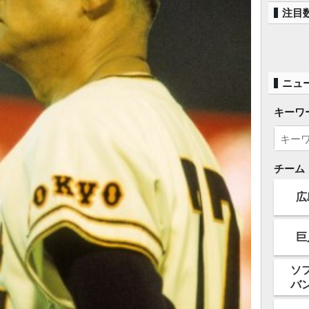
注目
ニュ
キーワ
チーム
広
巨
ソ
バ