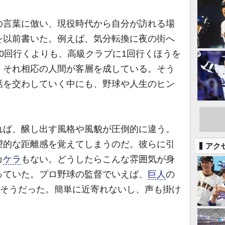
の言葉に倣い、現役時代から自分が訪れる場
を以前書いた。例えば、気分転換に夜の街へ
0回行くよりも、高級クラブに1回行くほうを
、それ相応の人間が客層を成している。そう
話を交わしていく中にも、野球や人生のヒン
ば、醸し出す風格や風貌が圧倒的に違う。
望的な距離感を覚えてしまうのだ。彼らに引
アク
カ
ケラ
もない。どうしたらこんな雰囲気が身
っていた。プロ野球の監督でいえば、
巨人
の
くそうだった。簡単に近寄れないし、声も掛け