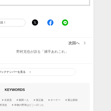
注目！
次回へ
」
野村克也が語る「捕手あれこれ」
バックナンバーを見る
KEYWORDS
水原茂
鶴岡一人
孫正義
オーナー
栗山英樹
村克也
本物の野球はどこへ行った