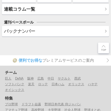
連載コラム一覧
週刊ベースボール
バックナンバー
便利でお得な
プレミアムサービスのご案内
P
チーム
巨人
DeNA
阪神
広島
中日
ヤクルト
西武
ソフトバンク
楽天
ロッテ
日本ハム
オリックス
ハヤテ
オイシックス
特集
プロ野球
ドラフト会議
野球日本代表 侍ジャパン
アマチュア野球
高校野球
大学野球
社会人野球
野球まとめ