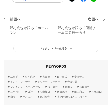
前回へ
次回へ
野村克也が語る「ホーム
野村克也が語る「優勝チ
ラン」
ームに名捕手あり」
バックナンバーを見る
KEYWORDS
二塁手
菊池涼介
吉田茂
田中角栄
安倍晋三
ドン・ブレイザー
メジャー・リーガー
守備位置
シンキング・ベースボール
桜井輝秀
鎌田実
吉田義男
三宅秀史
阪神
広瀬叔功
飯田徳治
蔭山和夫
木塚忠助
南海
オススメ
野村克也
本物の野球はどこへ行った