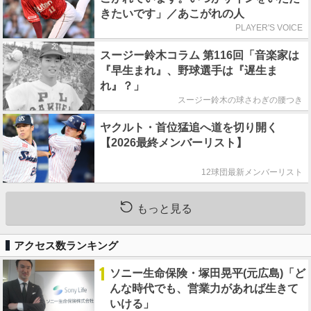
きたいです」／あこがれの人
PLAYER'S VOICE
スージー鈴木コラム 第116回「音楽家は
『早生まれ』、野球選手は『遅生ま
れ』？」
スージー鈴木の球さわぎの腰つき
ヤクルト・首位猛追へ道を切り開く
【2026最終メンバーリスト】
12球団最新メンバーリスト
もっと見る
アクセス数ランキング
1
ソニー生命保険・塚田晃平(元広島)「ど
んな時代でも、営業力があれば生きて
いける」