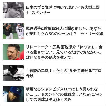
日本のプロ野球に初めて現れた“超大型二塁
手“スペンサー
現役選手&首脳陣34人に聞きました。あなた
が感動したWBCのシーンは？ セ・リーグ編
リレートーク・広島 菊池涼介「体つきも、食
べる量もすごい。見ているだけでおなかいっ
ぱいな食事の秘訣を教えて」
「伝説の二塁手」たちの“見せて魅せる”プロ
野球
華麗なるジャンピグスローはもう見られな
い……。セカンドでの併殺崩しと巧みにかわ
しての送球は消えゆくのみ