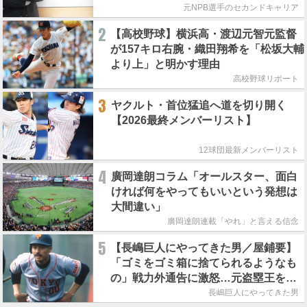
元NPB選手のセカンドキャリア
2
【高校野球】横浜高・渡辺元智元監督
が157キロ右腕・織田翔希を「松坂大輔
より上」と明かす理由
高校野球リポート
3
ヤクルト・首位猛追へ道を切り開く
【2026最終メンバーリスト】
12球団最新メンバーリスト
4
廣岡達朗コラム「オールスター、面白
ければ何をやってもいいという発想は
大間違い」
廣岡達朗連載「やれ」と言える信念
5
【長嶋巨人にやってきた男／屋鋪要】
「ゴミをゴミ箱に捨てられるようなも
の」戦力外通告に激怒…元盗塁王を救
った長嶋茂雄の一本の電話
長嶋巨人にやってきた男