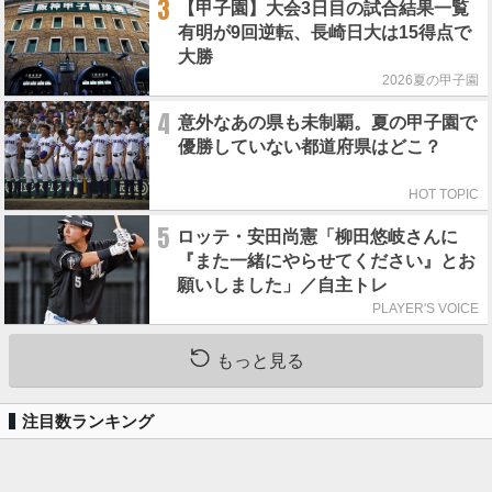
3
【甲子園】大会3日目の試合結果一覧
有明が9回逆転、長崎日大は15得点で
大勝
2026夏の甲子園
4
意外なあの県も未制覇。夏の甲子園で
優勝していない都道府県はどこ？
HOT TOPIC
5
ロッテ・安田尚憲「柳田悠岐さんに
『また一緒にやらせてください』とお
願いしました」／自主トレ
PLAYER'S VOICE
もっと見る
注目数ランキング