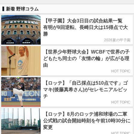
新着 野球コラム
【甲子園】大会3日目の試合結果一覧
有明が9回逆転、長崎日大は15得点で大
勝
2026夏の甲子園
【世界少年野球大会】WCBFで世界の子
どもたち同士の「友情の輪」が広がる理
由
HOT TOPIC
【ロッテ】「自己採点は510点です」ゴ
マキ(後藤真希さん)がセレモニアルピッ
チ
HOT TOPIC
【ロッテ】8月のロッテ浦和球場の二軍
公式戦の試合開始時刻を午前10時30分に
変更
HOT TOPIC