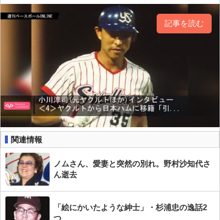
記事を読む
関連情報
ノムさん、愛妻と突然の別れ。野村沙知代さ
ん逝去
「絵にかいたような紳士」・杉浦忠の逸話2
つ