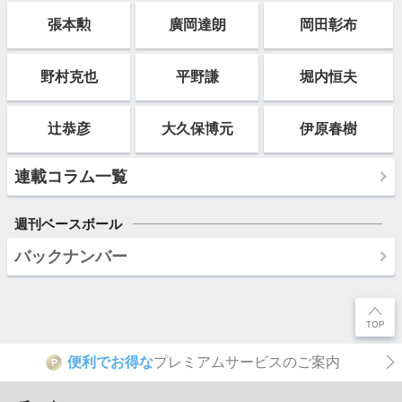
張本勲
廣岡達朗
岡田彰布
野村克也
平野謙
堀内恒夫
辻恭彦
大久保博元
伊原春樹
連載コラム一覧
週刊ベースボール
バックナンバー
便利でお得な
プレミアムサービスのご案内
P