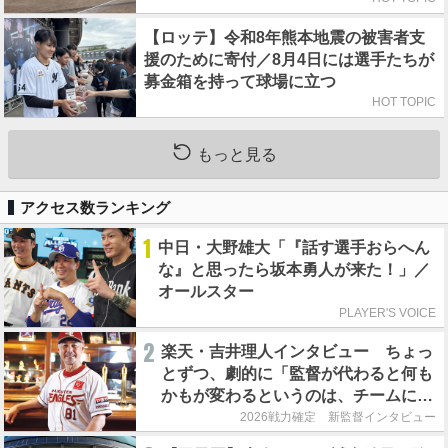
【ロッテ】令和8年熊本地震の被害者支
援のために寄付／8月4日には選手たちが
募金箱を持って球場に立つ
HOT TOPIC
もっと見る
アクセス数ランキング
1
中日・大野雄大「『話す選手おらへん
な』と思ったら坂本勇人が来た！」／
オールスター
PLAYER'S VOICE
2
楽天・吉井理人インタビュー ちょっ
とずつ、劇的に「監督が代わると何も
かもが変わるというのは、チームにと
って良くないことなんです」
2026戦力確定 新監督インタビュー