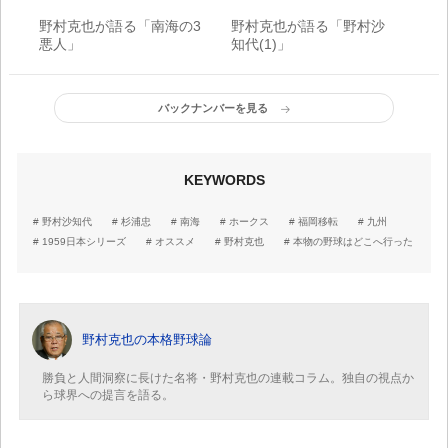
野村克也が語る「南海の3
野村克也が語る「野村沙
悪人」
知代(1)」
バックナンバーを見る
KEYWORDS
野村沙知代
杉浦忠
南海
ホークス
福岡移転
九州
1959日本シリーズ
オススメ
野村克也
本物の野球はどこへ行った
野村克也の本格野球論
勝負と人間洞察に長けた名将・野村克也の連載コラム。独自の視点か
ら球界への提言を語る。