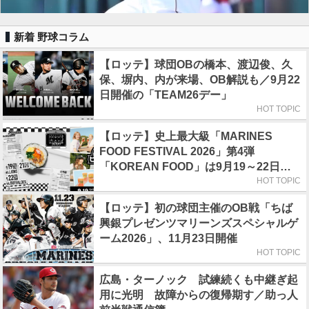
新着 野球コラム
【ロッテ】球団OBの橋本、渡辺俊、久
保、塀内、内が来場、OB解説も／9月22
日開催の「TEAM26デー」
HOT TOPIC
【ロッテ】史上最大級「MARINES
FOOD FESTIVAL 2026」第4弾
「KOREAN FOOD」は9月19～22日／
初日はビール半額デー
HOT TOPIC
【ロッテ】初の球団主催のOB戦「ちば
興銀プレゼンツマリーンズスペシャルゲ
ーム2026」、11月23日開催
HOT TOPIC
広島・ターノック 試練続くも中継ぎ起
用に光明 故障からの復帰期す／助っ人