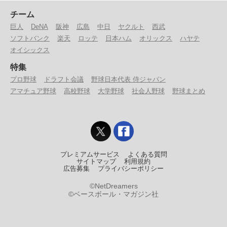
チーム
巨人
DeNA
阪神
広島
中日
ヤクルト
西武
ソフトバンク
楽天
ロッテ
日本ハム
オリックス
ハヤテ
オイシックス
特集
プロ野球
ドラフト会議
野球日本代表 侍ジャパン
アマチュア野球
高校野球
大学野球
社会人野球
野球まとめ
プレミアムサービス
よくある質問
サイトマップ
利用規約
広告募集
プライバシーポリシー
©NetDreamers
©ベースボール・マガジン社