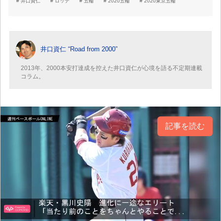
井口資仁
ロッテ
五輪
2020五輪
2020東京五輪
井口資仁 “Road from 2000”
2013年、2000本安打達成を控えた井口資仁が心境を語る不定期連載
コラム。
記事を読む