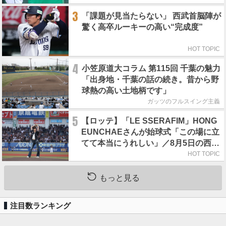
3
「課題が見当たらない」 西武首脳陣が
驚く高卒ルーキーの高い“完成度”
HOT TOPIC
4
小笠原道大コラム 第115回 千葉の魅力
「出身地・千葉の話の続き。昔から野
球熱の高い土地柄です」
ガッツのフルスイング主義
5
【ロッテ】「LE SSERAFIM」HONG
EUNCHAEさんが始球式「この場に立
てて本当にうれしい」／8月5日の西武
戦（ZOZOマリン）
HOT TOPIC
もっと見る
注目数ランキング