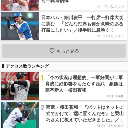
前半戦通信簿
オーロラビジョン
日本ハム・細川凌平 一打席一打席大切
に挑む 「どんな打席も何か意味のある
打席にしたい」／後半戦に息巻く！
オーロラビジョン
もっと見る
アクセス数ランキング
1
「今の状況は理想的」一軍好調が二軍
育成に好影響をもたらす西武 象徴は
高卒新人・横田蒼和
HOT TOPIC
2
西武・横田蒼和「『バットはネットに
立てかけて、端に置くんだぞ』と栗山
巧さんに教えていただきました」／憧
れの人からの金言
PLAYER'S VOICE