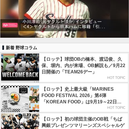
新着 野球コラム
【ロッテ】球団OBの橋本、渡辺俊、久
保、塀内、内が来場、OB解説も／9月22
日開催の「TEAM26デー」
HOT TOPIC
【ロッテ】史上最大級「MARINES
FOOD FESTIVAL 2026」第4弾
「KOREAN FOOD」は9月19～22日／
初日はビール半額デー
HOT TOPIC
【ロッテ】初の球団主催のOB戦「ちば
興銀プレゼンツマリーンズスペシャルゲ