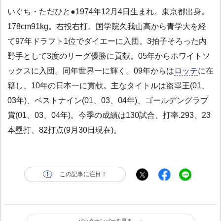
いぐち・ただひと●1974年12月4日生まれ。東京都出身。
178cm91kg。右投右打。国学院久我山高から青学大を経
て97年ドラフト1位でダイエーに入団。3拍子そろった内
野手として3度のリーグ優勝に貢献。05年からホワイトソ
ックスに入団。同年世界一に輝く。09年からは
ロッテ
に在
籍し、10年の日本一に貢献。主なタイトルは盗塁王(01、
03年)、ベストナイン(01、03、04年)、ゴールデングラブ
賞(01、03、04年)。今季の成績は130試合、打率.293、23
本塁打、82打点(9月30日現在)。
この記事に注目！