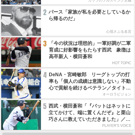
ガッツのフルスイング主義
2
バース「家族が私を必要としているか
ら帰るのだ」
心揺さぶる名言
3
「今の状況は理想的」一軍好調が二軍
育成に好影響をもたらす西武 象徴は
高卒新人・横田蒼和
HOT TOPIC
4
DeNA・宮崎敏郎 リーグトップの打
率も「個人の成績は意識しない」不動
心で貢献を続けるベテラン／タイトル
争い参戦中
オーロラビジョン
5
西武・横田蒼和「『バットはネットに
立てかけて、端に置くんだぞ』と栗山
巧さんに教えていただきました」／憧
れの人からの金言
PLAYER'S VOICE