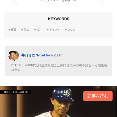
バックナンバーを見る
KEYWORDS
薮田
西武
松井
ドラフト
ロッテ
井口資仁 “Road from 2000”
2013年、2000本安打達成を控えた井口資仁が心境を語る不定期連載
コラム。
記事を読む