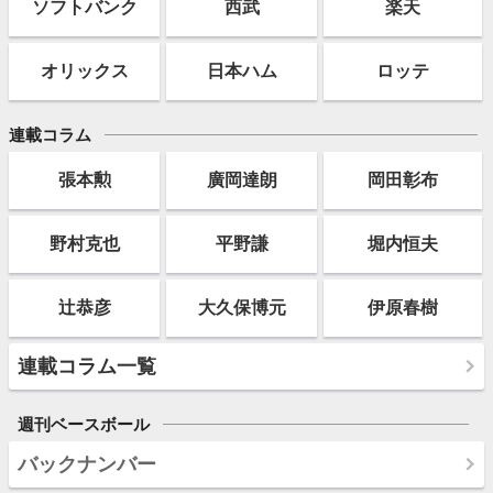
ソフト
バンク
西武
楽天
オリックス
日本ハム
ロッテ
連載コラム
張本勲
廣岡達朗
岡田彰布
野村克也
平野謙
堀内恒夫
辻恭彦
大久保博元
伊原春樹
連載コラム一覧
週刊ベースボール
バックナンバー