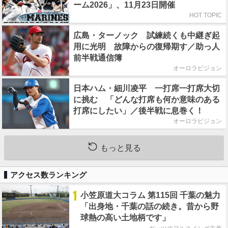
ーム2026」、11月23日開催
HOT TOPIC
広島・ターノック 試練続くも中継ぎ起
用に光明 故障からの復帰期す／助っ人
前半戦通信簿
オーロラビジョン
日本ハム・細川凌平 一打席一打席大切
に挑む 「どんな打席も何か意味のある
打席にしたい」／後半戦に息巻く！
オーロラビジョン
もっと見る
アクセス数ランキング
1
小笠原道大コラム 第115回 千葉の魅力
「出身地・千葉の話の続き。昔から野
球熱の高い土地柄です」