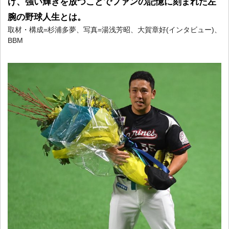
げ、強い輝きを放つことでファンの記憶に刻まれた左
腕の野球人生とは。
取材・構成=杉浦多夢、写真=湯浅芳昭、大賀章好(インタビュー)、
BBM