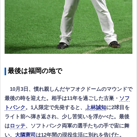
最後は福岡の地で
10月3日、慣れ親しんだヤフオクドームのマウンドで
最後の時を迎えた。相手は11年を過ごした古巣・
ソフ
トバンク
。1人限定で先発すると、
上林誠知
に2球目を
ライト前へ弾き返され、少し苦笑いを浮かべた。最後
は
ロッテ
、ソフトバンク両軍の選手たちの手で宙に舞
い、
大隣憲司
は12年間の現役生活に別れを告げた。