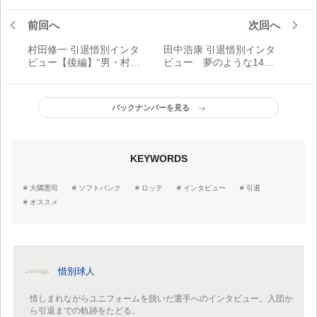
前回へ
次回へ
村田修一 引退惜別インタ
田中浩康 引退惜別インタ
ビュー【後編】“男・村
ビュー 夢のような14年
田”を卒業します 「眉間に
間 「入団2年目が僕のな
しわを寄せて“男・村田”を
かで転機となりました」
作り上げてきましたが、
バックナンバーを見る
これからは野球を楽しみ
たい」
KEYWORDS
大隣憲司
ソフトバンク
ロッテ
インタビュー
引退
オススメ
惜別球人
惜しまれながらユニフォームを脱いだ選手へのインタビュー。入団か
ら引退までの軌跡をたどる。