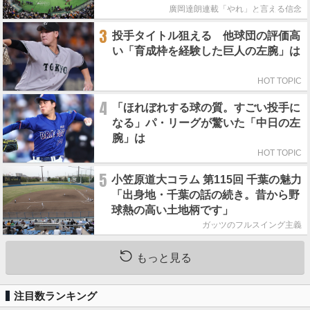
廣岡達朗連載「やれ」と言える信念
3
投手タイトル狙える 他球団の評価高
い「育成枠を経験した巨人の左腕」は
HOT TOPIC
4
「ほれぼれする球の質。すごい投手に
なる」パ・リーグが驚いた「中日の左
腕」は
HOT TOPIC
5
小笠原道大コラム 第115回 千葉の魅力
「出身地・千葉の話の続き。昔から野
球熱の高い土地柄です」
ガッツのフルスイング主義
もっと見る
注目数ランキング