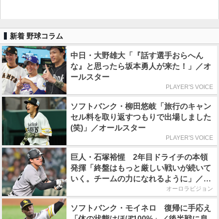
新着 野球コラム
中日・大野雄大「『話す選手おらへん
な』と思ったら坂本勇人が来た！」／オ
ールスター
PLAYER'S VOICE
ソフトバンク・柳田悠岐「旅行のキャン
セル料を取り返すつもりで出場しました
(笑)」／オールスター
PLAYER'S VOICE
巨人・石塚裕惺 2年目ドライチの本領
発揮「終盤はもっと厳しい戦いが続いて
いく。チームの力になれるように」／後
半戦に息巻く！
オーロラビジョン
ソフトバンク・モイネロ 復帰に手応え
「体の状態はほぼ100%」／後半戦に息