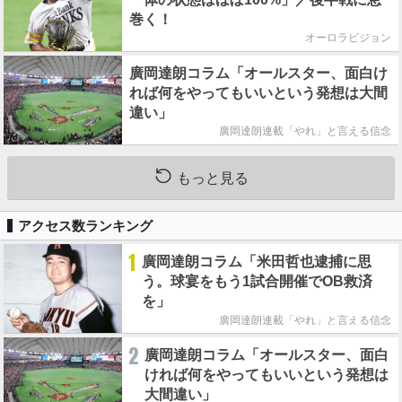
巻く！
オーロラビジョン
廣岡達朗コラム「オールスター、面白け
れば何をやってもいいという発想は大間
違い」
廣岡達朗連載「やれ」と言える信念
もっと見る
アクセス数ランキング
1
廣岡達朗コラム「米田哲也逮捕に思
う。球宴をもう1試合開催でOB救済
を」
廣岡達朗連載「やれ」と言える信念
2
廣岡達朗コラム「オールスター、面白
ければ何をやってもいいという発想は
大間違い」