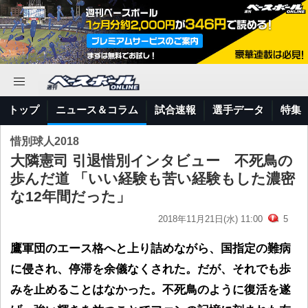
トップ
ニュース＆コラム
試合速報
選手データ
特集
惜別球人2018
大隣憲司 引退惜別インタビュー 不死鳥の
歩んだ道 「いい経験も苦い経験もした濃密
な12年間だった」
2018年11月21日(水) 11:00
5
鷹軍団のエース格へと上り詰めながら、国指定の難病
に侵され、停滞を余儀なくされた。だが、それでも歩
みを止めることはなかった。不死鳥のように復活を遂