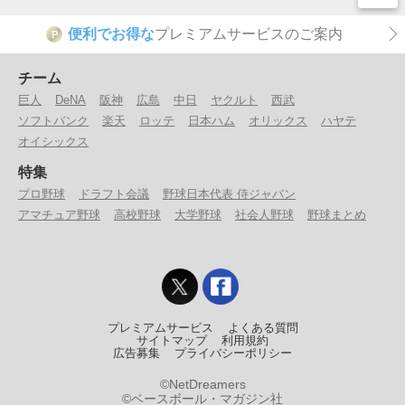
便利でお得な
プレミアムサービスのご案内
P
チーム
巨人
DeNA
阪神
広島
中日
ヤクルト
西武
ソフトバンク
楽天
ロッテ
日本ハム
オリックス
ハヤテ
オイシックス
特集
プロ野球
ドラフト会議
野球日本代表 侍ジャパン
アマチュア野球
高校野球
大学野球
社会人野球
野球まとめ
プレミアムサービス
よくある質問
サイトマップ
利用規約
広告募集
プライバシーポリシー
©NetDreamers
©ベースボール・マガジン社