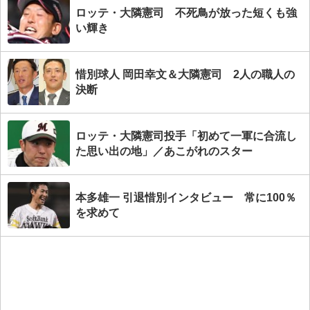
ロッテ・大隣憲司 不死鳥が放った短くも強
い輝き
惜別球人 岡田幸文＆大隣憲司 2人の職人の
決断
ロッテ・大隣憲司投手「初めて一軍に合流し
た思い出の地」／あこがれのスター
本多雄一 引退惜別インタビュー 常に100％
を求めて