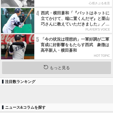
心揺さぶる名言
4
西武・横田蒼和「『バットはネットに
立てかけて、端に置くんだぞ』と栗山
巧さんに教えていただきました」／憧
れの人からの金言
PLAYER'S VOICE
5
「今の状況は理想的」一軍好調が二軍
育成に好影響をもたらす西武 象徴は
高卒新人・横田蒼和
HOT TOPIC
もっと見る
注目数ランキング
ニュース&コラムを探す