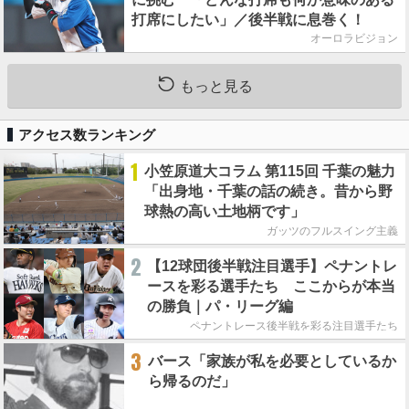
打席にしたい」／後半戦に息巻く！
オーロラビジョン
もっと見る
アクセス数ランキング
1
小笠原道大コラム 第115回 千葉の魅力
「出身地・千葉の話の続き。昔から野
球熱の高い土地柄です」
ガッツのフルスイング主義
2
【12球団後半戦注目選手】ペナントレ
ースを彩る選手たち ここからが本当
の勝負｜パ・リーグ編
ペナントレース後半戦を彩る注目選手たち
3
バース「家族が私を必要としているか
ら帰るのだ」