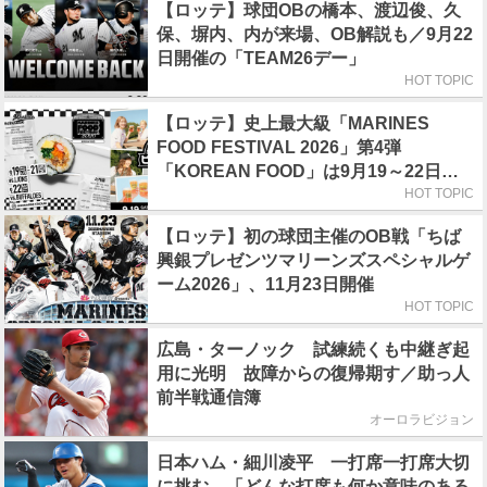
【ロッテ】球団OBの橋本、渡辺俊、久
保、塀内、内が来場、OB解説も／9月22
日開催の「TEAM26デー」
HOT TOPIC
【ロッテ】史上最大級「MARINES
FOOD FESTIVAL 2026」第4弾
「KOREAN FOOD」は9月19～22日／
初日はビール半額デー
HOT TOPIC
【ロッテ】初の球団主催のOB戦「ちば
興銀プレゼンツマリーンズスペシャルゲ
ーム2026」、11月23日開催
HOT TOPIC
広島・ターノック 試練続くも中継ぎ起
用に光明 故障からの復帰期す／助っ人
前半戦通信簿
オーロラビジョン
日本ハム・細川凌平 一打席一打席大切
に挑む 「どんな打席も何か意味のある