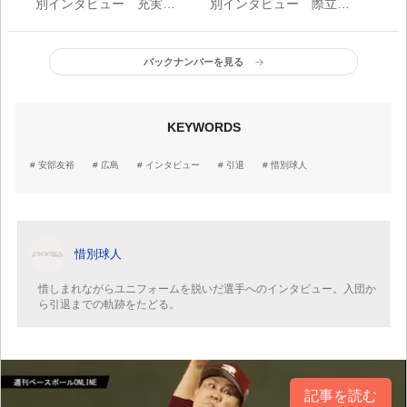
別インタビュー 充実し
別インタビュー 際立っ
た11年間「(初登板は)す
た『野球力』「自分の一
ごく楽しみながらマウン
番の取り柄は何かと言っ
ドに上がれたし、全然緊
たら野球力。チームが勝
バックナンバーを見る
張しなかった記憶があ
つために必要な選手でい
る」
たかった」
KEYWORDS
安部友裕
広島
インタビュー
引退
惜別球人
惜別球人
惜しまれながらユニフォームを脱いだ選手へのインタビュー。入団か
ら引退までの軌跡をたどる。
記事を読む