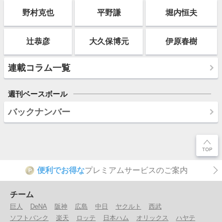
野村克也
平野謙
堀内恒夫
辻恭彦
大久保博元
伊原春樹
連載コラム一覧
週刊ベースボール
バックナンバー
便利でお得な
プレミアムサービスのご案内
P
チーム
巨人
DeNA
阪神
広島
中日
ヤクルト
西武
ソフトバンク
楽天
ロッテ
日本ハム
オリックス
ハヤテ