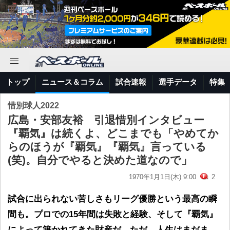
トップ
ニュース＆コラム
試合速報
選手データ
特集
惜別球人2022
広島・安部友裕 引退惜別インタビュー
『覇気』は続くよ、どこまでも「やめてか
らのほうが『覇気』『覇気』言っている
(笑)。自分でやると決めた道なので」
1970年1月1日(木) 9:00
2
試合に出られない苦しさもリーグ優勝という最高の瞬
間も。プロでの15年間は失敗と経験、そして『覇気』
によって築かれてきた財産だ。ただ、人生はまだま