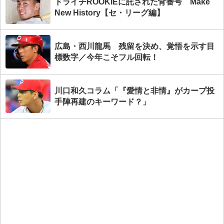
ドライチROOKIEに託された背番号 Make
New History【セ・リーグ編】
広島・西川龍馬 残留を決め、覚悟を示す目
標数字／今年こそフル回転！
川口和久コラム「『愛情と非情』がカープ投
手陣再建のキーワード？」