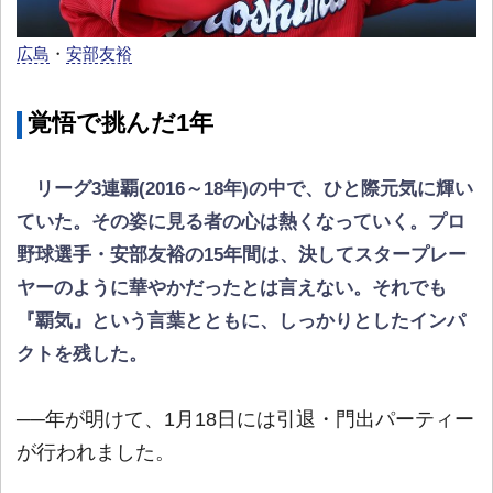
広島
・
安部友裕
覚悟で挑んだ1年
リーグ3連覇(2016～18年)の中で、ひと際元気に輝い
ていた。その姿に見る者の心は熱くなっていく。プロ
野球選手・安部友裕の15年間は、決してスタープレー
ヤーのように華やかだったとは言えない。それでも
『覇気』という言葉とともに、しっかりとしたインパ
クトを残した。
──年が明けて、1月18日には引退・門出パーティー
が行われました。