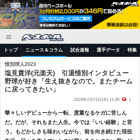
トップ
ニュース＆コラム
試合速報
選手データ
特集
惜別球人2023
塩見貴洋(元楽天) 引退惜別インタビュー
野球が好き「生え抜きなので。またチーム
に戻ってきたい」
2024年2月21日(水) 11:00
1
華々しいデビューから一転、度重なるケガに苦しん
だ。だが、それもまた人生。今では「いい経験」と言
う。もどかしさも味わいながら、前を向き続けた現役