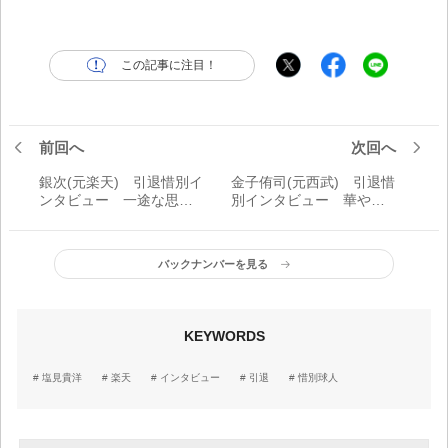
この記事に注目！
前回へ
次回へ
銀次(元楽天) 引退惜別イ
金子侑司(元西武) 引退惜
ンタビュー 一途な思い
別インタビュー 華やか
「星野さんがいなかった
なスピードスター「涙を
ら今の自分はここにいな
流しているファンの方た
い」
ちを見たとき、プロ野球
バックナンバーを見る
の世界に入って少しやれ
たかなと感じました」
KEYWORDS
塩見貴洋
楽天
インタビュー
引退
惜別球人