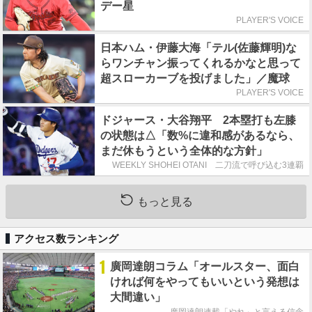
デー星
PLAYER'S VOICE
日本ハム・伊藤大海「テル(佐藤輝明)な
らワンチャン振ってくれるかなと思って
超スローカーブを投げました」／魔球
PLAYER'S VOICE
ドジャース・大谷翔平 2本塁打も左膝
の状態は△「数%に違和感があるなら、
まだ休もうという全体的な方針」
WEEKLY SHOHEI OTANI 二刀流で呼び込む3連覇
もっと見る
アクセス数ランキング
1
廣岡達朗コラム「オールスター、面白
ければ何をやってもいいという発想は
大間違い」