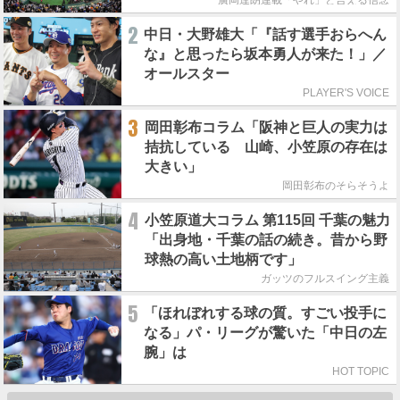
廣岡達朗連載「やれ」と言える信念
2
中日・大野雄大「『話す選手おらへん
な』と思ったら坂本勇人が来た！」／
オールスター
PLAYER'S VOICE
3
岡田彰布コラム「阪神と巨人の実力は
拮抗している 山崎、小笠原の存在は
大きい」
岡田彰布のそらそうよ
4
小笠原道大コラム 第115回 千葉の魅力
「出身地・千葉の話の続き。昔から野
球熱の高い土地柄です」
ガッツのフルスイング主義
5
「ほれぼれする球の質。すごい投手に
なる」パ・リーグが驚いた「中日の左
腕」は
HOT TOPIC