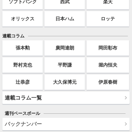
ソフト
バンク
西武
楽天
オリックス
日本ハム
ロッテ
連載コラム
張本勲
廣岡達朗
岡田彰布
野村克也
平野謙
堀内恒夫
辻恭彦
大久保博元
伊原春樹
連載コラム一覧
週刊ベースボール
バックナンバー