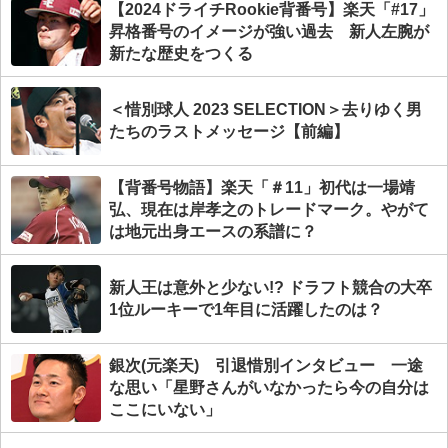
【2024ドライチRookie背番号】楽天「#17」
昇格番号のイメージが強い過去 新人左腕が
新たな歴史をつくる
＜惜別球人 2023 SELECTION＞去りゆく男
たちのラストメッセージ【前編】
【背番号物語】楽天「＃11」初代は一場靖
弘、現在は岸孝之のトレードマーク。やがて
は地元出身エースの系譜に？
新人王は意外と少ない!? ドラフト競合の大卒
1位ルーキーで1年目に活躍したのは？
銀次(元楽天) 引退惜別インタビュー 一途
な思い「星野さんがいなかったら今の自分は
ここにいない」