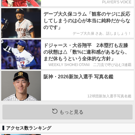
PLAYER'S VOICE
デーブ大久保コラム「観客のヤジに反応
してしまうのは心が本当に純粋だからな
のです」
デーブ大久保 さあ、話しましょう！
ドジャース・大谷翔平 2本塁打も左膝
の状態は△「数%に違和感があるなら、
まだ休もうという全体的な方針」
WEEKLY SHOHEI OTANI 二刀流で呼び込む3連覇
阪神・2026新加入選手 写真名鑑
12球団新加入選手写真名鑑
もっと見る
アクセス数ランキング