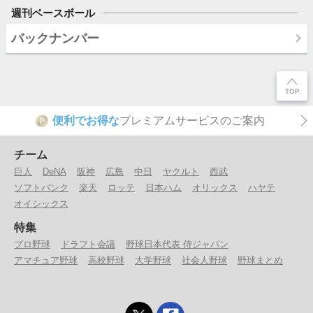
週刊ベースボール
バックナンバー
便利でお得な
プレミアムサービスのご案内
P
チーム
巨人
DeNA
阪神
広島
中日
ヤクルト
西武
ソフトバンク
楽天
ロッテ
日本ハム
オリックス
ハヤテ
オイシックス
特集
プロ野球
ドラフト会議
野球日本代表 侍ジャパン
アマチュア野球
高校野球
大学野球
社会人野球
野球まとめ