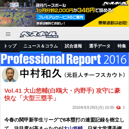
トップ
ニュース＆コラム
試合速報
選手データ
特集
Vol.41 大山悠輔(白鴎大・内野手) 攻守に豪
快な「大型三塁手」
2016年8月29日(月) 10:00
2
今春の関甲新学生リーグで8本塁打の連盟記録を樹立し
て、注目度が高まったのが
大山悠輔
。日米大学選手権