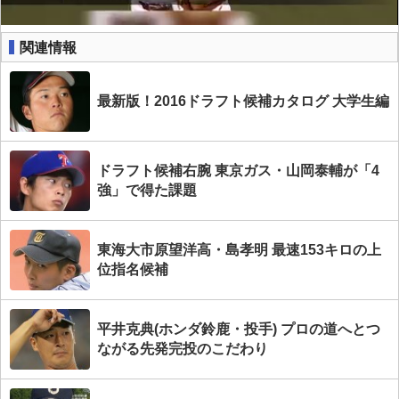
関連情報
最新版！2016ドラフト候補カタログ 大学生編
ドラフト候補右腕 東京ガス・山岡泰輔が「4
強」で得た課題
東海大市原望洋高・島孝明 最速153キロの上
位指名候補
平井克典(ホンダ鈴鹿・投手) プロの道へとつ
ながる先発完投のこだわり