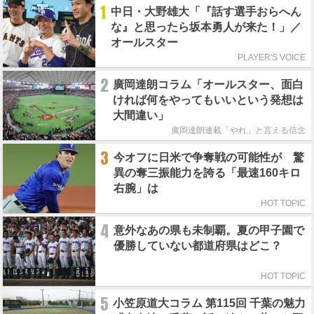
1
中日・大野雄大「『話す選手おらへん
な』と思ったら坂本勇人が来た！」／
オールスター
PLAYER'S VOICE
2
廣岡達朗コラム「オールスター、面白
ければ何をやってもいいという発想は
大間違い」
廣岡達朗連載「やれ」と言える信念
3
今オフに日米で争奪戦の可能性が 驚
異の奪三振能力を誇る「最速160キロ
右腕」は
HOT TOPIC
4
意外なあの県も未制覇。夏の甲子園で
優勝していない都道府県はどこ？
HOT TOPIC
5
小笠原道大コラム 第115回 千葉の魅力