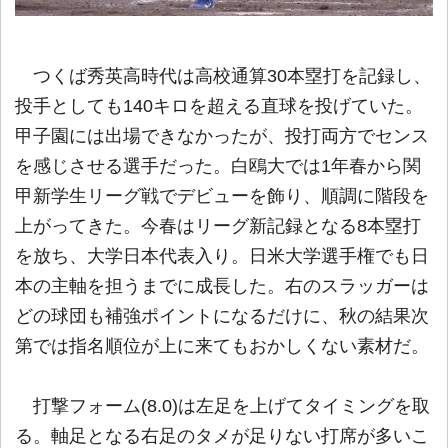
つくば秀英高時代は高校通算30本塁打を記録し、
投手としても140キロを超える直球を投げていた。
甲子園には出場できなかったが、投打両方でセンス
を感じさせる選手だった。白鴎大では1年春から関
甲新学生リーグ戦でデビューを飾り、順調に階段を
上がってきた。今春はリーグ新記録となる8本塁打
を放ち、大学日本代表入り。日米大学選手権でも日
本の主軸を担うまでに成長した。右のスラッガーは
どの球団も補強ポイントになるだけに、秋の結果次
第では指名順位が上に来てもおかしくない素材だ。
打撃フォーム(8.0)は左足を上げてタイミングを取
る。軸足となる右足のタメが足りない打席が多いこ