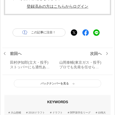
登録済みの方はこちらからログイン
この記事に注目！
前回へ
次回へ
田村伊知郎(立大・投手)
山岡泰輔(東京ガス・投手)
ストッパーにも適性あり
プロでも先発を任せられ
の大学生右腕｜ドラフト
る逸材｜ドラフト候補能
候補能力診断
力診断
バックナンバーを見る
KEYWORDS
大山悠輔
2016ドラフト
ドラフト
関甲新学生リーグ
白鴎大