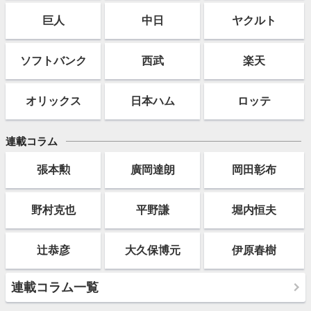
巨人
中日
ヤクルト
ソフト
バンク
西武
楽天
オリックス
日本ハム
ロッテ
連載コラム
張本勲
廣岡達朗
岡田彰布
野村克也
平野謙
堀内恒夫
辻恭彦
大久保博元
伊原春樹
連載コラム一覧