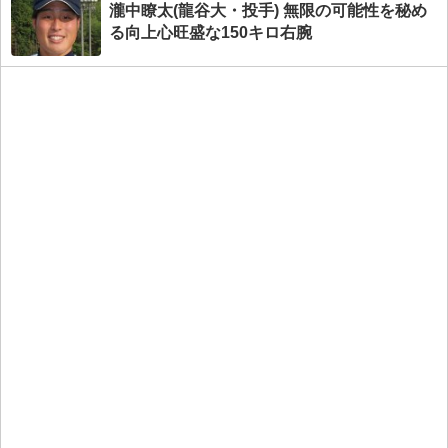
瀧中瞭太(龍谷大・投手) 無限の可能性を秘め
る向上心旺盛な150キロ右腕