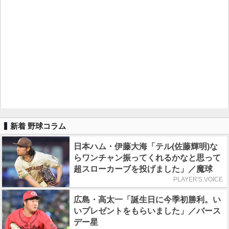
新着 野球コラム
日本ハム・伊藤大海「テル(佐藤輝明)な
らワンチャン振ってくれるかなと思って
超スローカーブを投げました」／魔球
PLAYER'S VOICE
広島・高太一「誕生日に今季初勝利。い
いプレゼントをもらいました」／バース
デー星