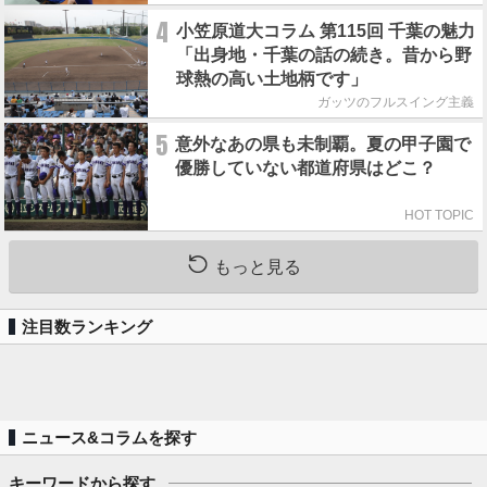
4
小笠原道大コラム 第115回 千葉の魅力
「出身地・千葉の話の続き。昔から野
球熱の高い土地柄です」
ガッツのフルスイング主義
5
意外なあの県も未制覇。夏の甲子園で
優勝していない都道府県はどこ？
HOT TOPIC
もっと見る
注目数ランキング
ニュース&コラムを探す
キーワードから探す