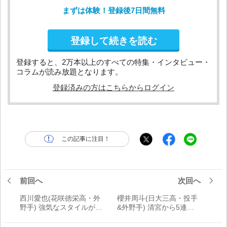
まずは体験！登録後7日間無料
登録して続きを読む
登録すると、2万本以上のすべての特集・インタビュー・
コラムが読み放題となります。
登録済みの方はこちらからログイン
この記事に注目！
前回へ
次回へ
西川愛也(花咲徳栄高・外
櫻井周斗(日大三高・投手
野手) 強気なスタイルが魅
&外野手) 清宮から5連続
力、冬場のレベルアップ
奪三振!!打者としても能力
に期待｜ドラフト候補能
高い二刀流｜ドラフト候