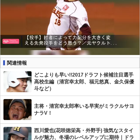
関連情報
どこよりも早い!!2017ドラフト候補注目選手
高校生編（清宮幸太郎、福元悠真、金久保優
斗など）
主将・清宮幸太郎率いる早実がミラクルサヨ
ナラV！
西川愛也(花咲徳栄高・外野手) 強気なスタイ
ルが魅力、冬場のレベルアップに期待｜ドラ