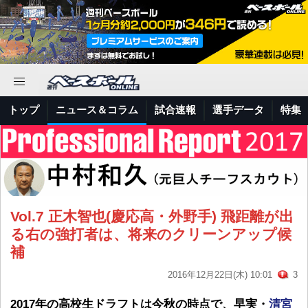
トップ
ニュース＆コラム
試合速報
選手データ
特集
Vol.7 正木智也(慶応高・外野手) 飛距離が出
る右の強打者は、将来のクリーンアップ候
補
2016年12月22日(木) 10:01
3
2017年の高校生ドラフトは今秋の時点で、早実・
清宮