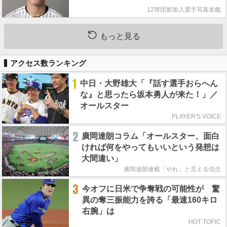
12球団新加入選手写真名鑑
もっと見る
アクセス数ランキング
1
中日・大野雄大「『話す選手おらへん
な』と思ったら坂本勇人が来た！」／
オールスター
PLAYER'S VOICE
2
廣岡達朗コラム「オールスター、面白
ければ何をやってもいいという発想は
大間違い」
廣岡達朗連載「やれ」と言える信念
3
今オフに日米で争奪戦の可能性が 驚
異の奪三振能力を誇る「最速160キロ
右腕」は
HOT TOPIC