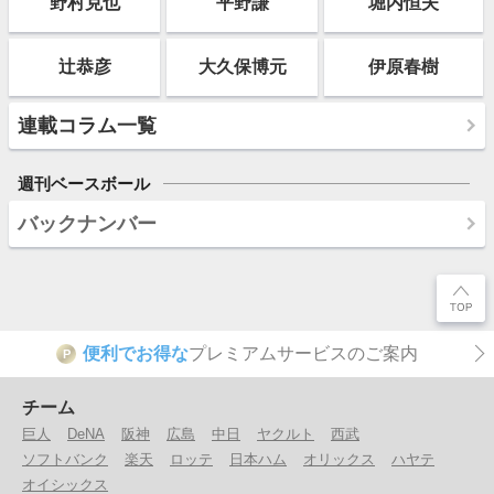
野村克也
平野謙
堀内恒夫
辻恭彦
大久保博元
伊原春樹
連載コラム一覧
週刊ベースボール
バックナンバー
便利でお得な
プレミアムサービスのご案内
P
チーム
巨人
DeNA
阪神
広島
中日
ヤクルト
西武
ソフトバンク
楽天
ロッテ
日本ハム
オリックス
ハヤテ
オイシックス