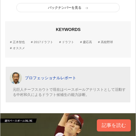
力診断
補能力診断
バックナンバーを見る
KEYWORDS
正木智也
2017ドラフト
ドラフト
慶応高
高校野球
オススメ
プロフェッショナルレポート
元巨人チーフスカウトで現在はベースボールアナリストとして活動す
る中村和久によるドラフト候補生の能力診断。
記事を読む