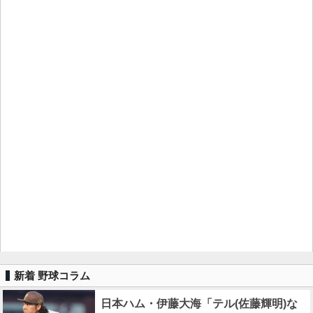
新着 野球コラム
日本ハム・伊藤大海「テル(佐藤輝明)な