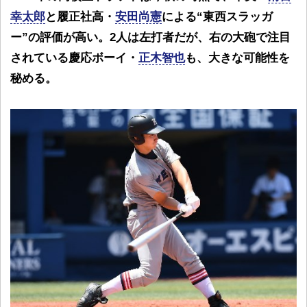
幸太郎
と履正社高・
安田尚憲
による“東西スラッガ
ー”の評価が高い。2人は左打者だが、右の大砲で注目
されている慶応ボーイ・
正木智也
も、大きな可能性を
秘める。