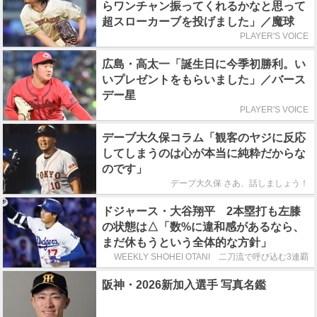
らワンチャン振ってくれるかなと思って
超スローカーブを投げました」／魔球
PLAYER'S VOICE
広島・高太一「誕生日に今季初勝利。い
いプレゼントをもらいました」／バース
デー星
PLAYER'S VOICE
デーブ大久保コラム「観客のヤジに反応
してしまうのは心が本当に純粋だからな
のです」
デーブ大久保 さあ、話しましょう！
ドジャース・大谷翔平 2本塁打も左膝
の状態は△「数%に違和感があるなら、
まだ休もうという全体的な方針」
WEEKLY SHOHEI OTANI 二刀流で呼び込む3連覇
阪神・2026新加入選手 写真名鑑