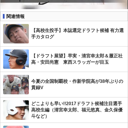
関連情報
【高校生投手】本誌選定ドラフト候補 有力選
手カタログ
【ドラフト展望】早実・清宮幸太郎＆履正社
高・安田尚憲 東西スラッガーが目玉
今夏の全国制覇校・作新学院高が38年ぶりの
貫録V
どこよりも早い!!2017ドラフト候補注目選手
高校生編（清宮幸太郎、福元悠真、金久保優
斗など）