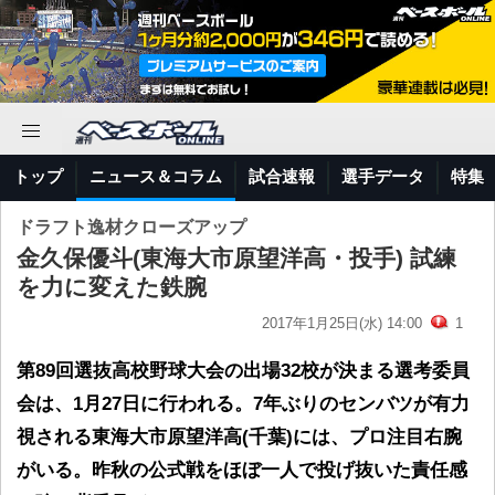
トップ
ニュース＆コラム
試合速報
選手データ
特集
ドラフト逸材クローズアップ
金久保優斗(東海大市原望洋高・投手) 試練
を力に変えた鉄腕
2017年1月25日(水) 14:00
1
第89回選抜高校野球大会の出場32校が決まる選考委員
会は、1月27日に行われる。7年ぶりのセンバツが有力
視される東海大市原望洋高(千葉)には、プロ注目右腕
がいる。昨秋の公式戦をほぼ一人で投げ抜いた責任感