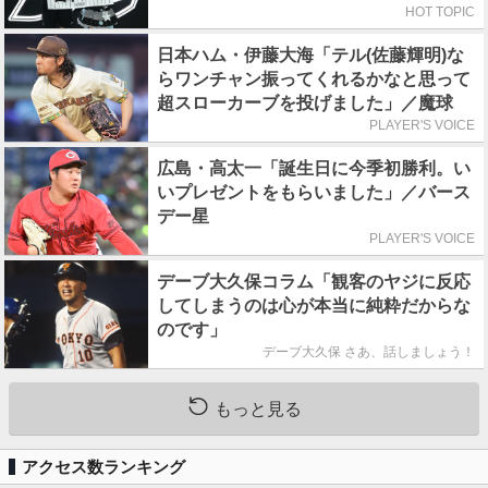
HOT TOPIC
日本ハム・伊藤大海「テル(佐藤輝明)な
らワンチャン振ってくれるかなと思って
超スローカーブを投げました」／魔球
PLAYER'S VOICE
広島・高太一「誕生日に今季初勝利。い
いプレゼントをもらいました」／バース
デー星
PLAYER'S VOICE
デーブ大久保コラム「観客のヤジに反応
してしまうのは心が本当に純粋だからな
のです」
デーブ大久保 さあ、話しましょう！
もっと見る
アクセス数ランキング