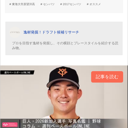
東海大市原望洋高
センバツ
2017センバツ
オススメ
逸材発掘！ドラフト候補リサーチ
プロを目指す逸材を発掘し、その横顔とプレースタイルを紹介する読
み物。
記事を読む