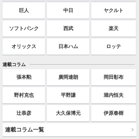
巨人
中日
ヤクルト
ソフト
バンク
西武
楽天
オリックス
日本ハム
ロッテ
連載コラム
張本勲
廣岡達朗
岡田彰布
野村克也
平野謙
堀内恒夫
辻恭彦
大久保博元
伊原春樹
連載コラム一覧