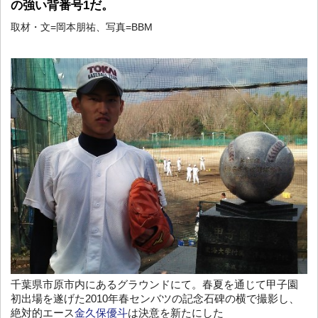
の強い背番号1だ。
取材・文=岡本朋祐、写真=BBM
千葉県市原市内にあるグラウンドにて。春夏を通じて甲子園
初出場を遂げた2010年春センバツの記念石碑の横で撮影し、
絶対的エース
金久保優斗
は決意を新たにした