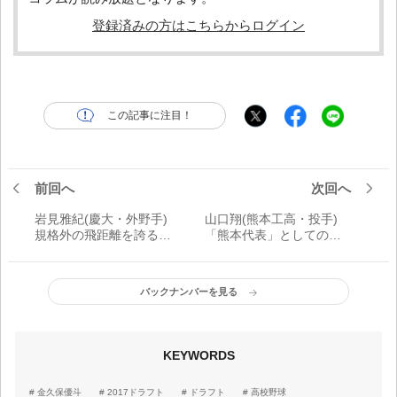
登録済みの方はこちらからログイン
この記事に注目！
前回へ
次回へ
岩見雅紀(慶大・外野手)
山口翔(熊本工高・投手)
規格外の飛距離を誇る巨
「熊本代表」としての責
漢アーチスト
任を胸に
バックナンバーを見る
KEYWORDS
金久保優斗
2017ドラフト
ドラフト
高校野球