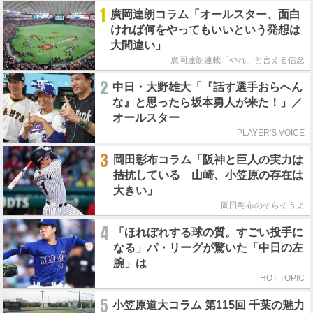
1
廣岡達朗コラム「オールスター、面白
ければ何をやってもいいという発想は
大間違い」
廣岡達朗連載「やれ」と言える信念
2
中日・大野雄大「『話す選手おらへん
な』と思ったら坂本勇人が来た！」／
オールスター
PLAYER'S VOICE
3
岡田彰布コラム「阪神と巨人の実力は
拮抗している 山崎、小笠原の存在は
大きい」
岡田彰布のそらそうよ
4
「ほれぼれする球の質。すごい投手に
なる」パ・リーグが驚いた「中日の左
腕」は
HOT TOPIC
5
小笠原道大コラム 第115回 千葉の魅力