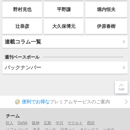
野村克也
平野謙
堀内恒夫
辻恭彦
大久保博元
伊原春樹
連載コラム一覧
週刊ベースボール
バックナンバー
便利でお得な
プレミアムサービスのご案内
P
チーム
巨人
DeNA
阪神
広島
中日
ヤクルト
西武
ソフトバンク
楽天
ロッテ
日本ハム
オリックス
ハヤテ