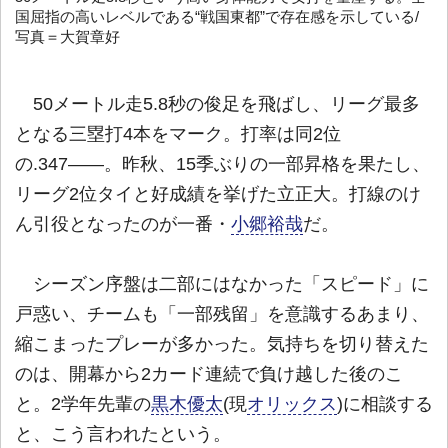
国屈指の高いレベルである“戦国東都”で存在感を示している/
写真＝大賀章好
50メートル走5.8秒の俊足を飛ばし、リーグ最多
となる三塁打4本をマーク。打率は同2位
の.347――。昨秋、15季ぶりの一部昇格を果たし、
リーグ2位タイと好成績を挙げた立正大。打線のけ
ん引役となったのが一番・
小郷裕哉
だ。
シーズン序盤は二部にはなかった「スピード」に
戸惑い、チームも「一部残留」を意識するあまり、
縮こまったプレーが多かった。気持ちを切り替えた
のは、開幕から2カード連続で負け越した後のこ
と。2学年先輩の
黒木優太
(現
オリックス
)に相談する
と、こう言われたという。