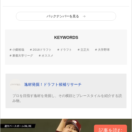
「サイド転向」
先輩を尊敬する150キロ右
腕
バックナンバーを見る
KEYWORDS
小郷裕哉
2018ドラフト
ドラフト
立正大
大学野球
東都大学リーグ
オススメ
逸材発掘！ドラフト候補リサーチ
プロを目指す逸材を発掘し、その横顔とプレースタイルを紹介する読
み物。
記事を読む