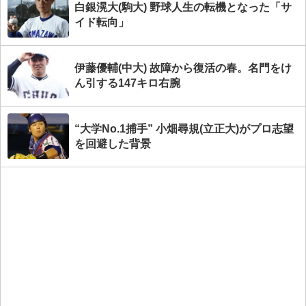
白銀滉大(駒大) 野球人生の転機となった「サ
イド転向」
伊藤優輔(中大) 故障から復活の春。名門をけ
ん引する147キロ右腕
“大学No.1捕手” 小畑尋規(立正大)がプロ志望
を回避した背景