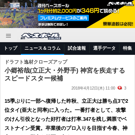
トップ
ニュース＆コラム
試合速報
選手データ
特集
ドラフト逸材クローズアップ
小郷裕哉(立正大・外野手) 神宮を疾走する
スピードスター候補
2018年4月12日(木) 11:00
3
15季ぶりに一部へ復帰した昨秋、立正大は勝ち点3で2
位タイ(亜大と同率)に入った。一番打者として、攻撃
のけん引役となった好打者は打率.347を残し満票でベ
ストナイン受賞。卒業後のプロ入りを目指す今春、神