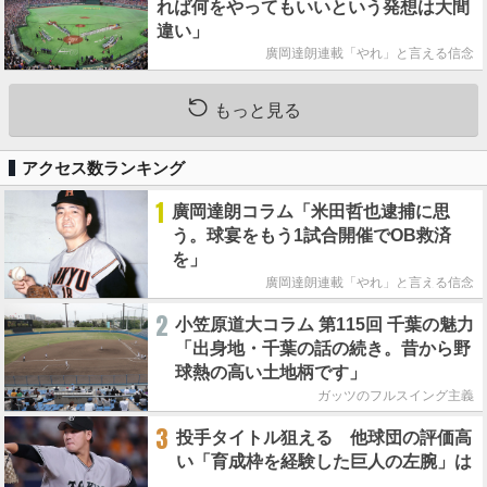
れば何をやってもいいという発想は大間
違い」
廣岡達朗連載「やれ」と言える信念
もっと見る
アクセス数ランキング
1
廣岡達朗コラム「米田哲也逮捕に思
う。球宴をもう1試合開催でOB救済
を」
廣岡達朗連載「やれ」と言える信念
2
小笠原道大コラム 第115回 千葉の魅力
「出身地・千葉の話の続き。昔から野
球熱の高い土地柄です」
ガッツのフルスイング主義
3
投手タイトル狙える 他球団の評価高
い「育成枠を経験した巨人の左腕」は