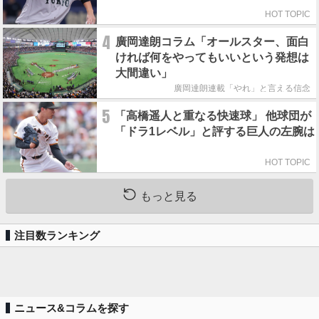
HOT TOPIC
4
廣岡達朗コラム「オールスター、面白
ければ何をやってもいいという発想は
大間違い」
廣岡達朗連載「やれ」と言える信念
5
「高橋遥人と重なる快速球」 他球団が
「ドラ1レベル」と評する巨人の左腕は
HOT TOPIC
もっと見る
注目数ランキング
ニュース&コラムを探す