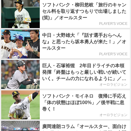
ソフトバンク・柳田悠岐「旅行のキャン
セル料を取り返すつもりで出場しました
(笑)」／オールスター
PLAYER'S VOICE
中日・大野雄大「『話す選手おらへん
な』と思ったら坂本勇人が来た！」／オ
ールスター
PLAYER'S VOICE
巨人・石塚裕惺 2年目ドライチの本領
発揮「終盤はもっと厳しい戦いが続いて
いく。チームの力になれるように」／後
半戦に息巻く！
オーロラビジョン
ソフトバンク・モイネロ 復帰に手応え
「体の状態はほぼ100%」／後半戦に息
巻く！
オーロラビジョン
廣岡達朗コラム「オールスター、面白け