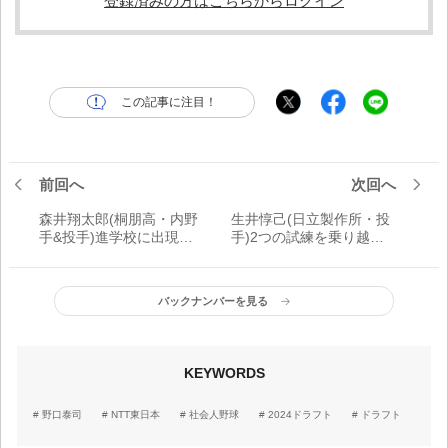
登録済みの方はこちらからログイン
この記事に注目！
前回へ
次回へ
森井翔太郎(桐朋高・内野
生井惇己(日立製作所・投
手&投手)進学校に出現し
手)2つの試練を乗り越え
た投打二刀流の秀才「投
た本格派左腕「2年間、大
手としては最速160キロ。
学4年と社会人1年目の分
高校通算40本塁打は打ち
も、ぶつけるつもりで
バックナンバーを見る
たい」
す」
KEYWORDS
野口泰司
NTT東日本
社会人野球
2024ドラフト
ドラフト