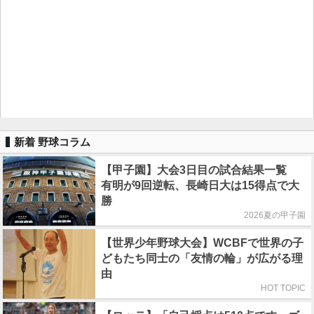
新着 野球コラム
【甲子園】大会3日目の試合結果一覧
有明が9回逆転、長崎日大は15得点で大
勝
2026夏の甲子園
【世界少年野球大会】WCBFで世界の子
どもたち同士の「友情の輪」が広がる理
由
HOT TOPIC