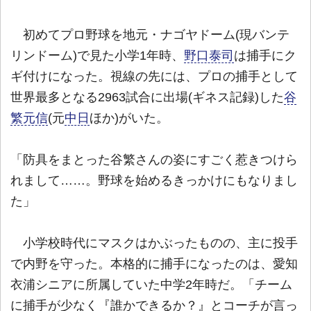
初めてプロ野球を地元・ナゴヤドーム(現バンテ
リンドーム)で見た小学1年時、
野口泰司
は捕手にク
ギ付けになった。視線の先には、プロの捕手として
世界最多となる2963試合に出場(ギネス記録)した
谷
繁元信
(元
中日
ほか)がいた。
「防具をまとった谷繁さんの姿にすごく惹きつけら
れまして……。野球を始めるきっかけにもなりまし
た」
小学校時代にマスクはかぶったものの、主に投手
で内野を守った。本格的に捕手になったのは、愛知
衣浦シニアに所属していた中学2年時だ。「チーム
に捕手が少なく『誰かできるか？』とコーチが言っ