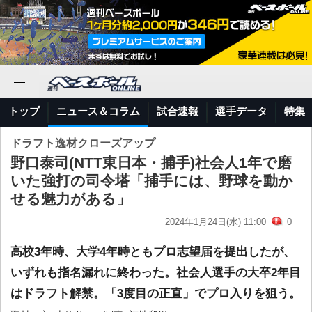
トップ
ニュース＆コラム
試合速報
選手データ
特集
ドラフト逸材クローズアップ
野口泰司(NTT東日本・捕手)社会人1年で磨
いた強打の司令塔「捕手には、野球を動か
せる魅力がある」
2024年1月24日(水) 11:00
0
高校3年時、大学4年時ともプロ志望届を提出したが、
いずれも指名漏れに終わった。社会人選手の大卒2年目
はドラフト解禁。「3度目の正直」でプロ入りを狙う。