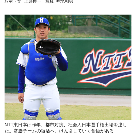
取材・文=上原伸一 写真=福地和男
NTT東日本は昨年、都市対抗、社会人日本選手権出場を逃し
た。常勝チームの復活へ、けん引していく覚悟がある