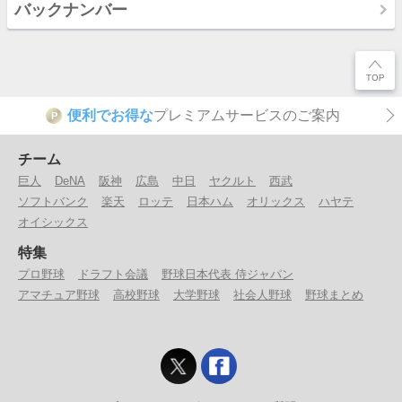
バックナンバー
便利でお得な
プレミアムサービスのご案内
P
チーム
巨人
DeNA
阪神
広島
中日
ヤクルト
西武
ソフトバンク
楽天
ロッテ
日本ハム
オリックス
ハヤテ
オイシックス
特集
プロ野球
ドラフト会議
野球日本代表 侍ジャパン
アマチュア野球
高校野球
大学野球
社会人野球
野球まとめ