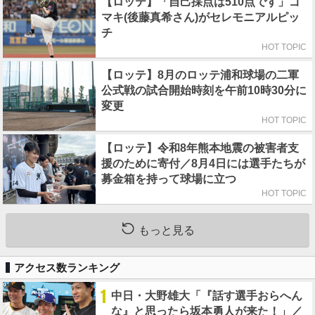
【ロッテ】「自己採点は510点です」ゴ
マキ(後藤真希さん)がセレモニアルピッ
チ
HOT TOPIC
【ロッテ】8月のロッテ浦和球場の二軍
公式戦の試合開始時刻を午前10時30分に
変更
HOT TOPIC
【ロッテ】令和8年熊本地震の被害者支
援のために寄付／8月4日には選手たちが
募金箱を持って球場に立つ
HOT TOPIC
もっと見る
アクセス数ランキング
1
中日・大野雄大「『話す選手おらへん
な』と思ったら坂本勇人が来た！」／