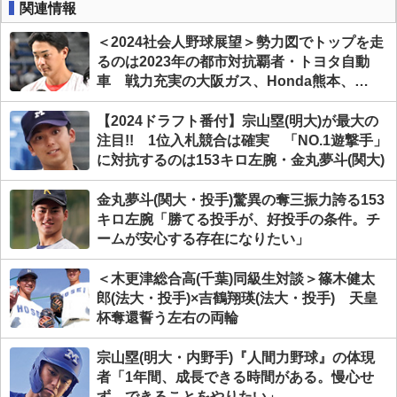
関連情報
＜2024社会人野球展望＞勢力図でトップを走
るのは2023年の都市対抗覇者・トヨタ自動
車 戦力充実の大阪ガス、Honda熊本、
ENEOSも侮れないV争い
【2024ドラフト番付】宗山塁(明大)が最大の
注目!! 1位入札競合は確実 「NO.1遊撃手」
に対抗するのは153キロ左腕・金丸夢斗(関大)
金丸夢斗(関大・投手)驚異の奪三振力誇る153
キロ左腕「勝てる投手が、好投手の条件。チ
ームが安心する存在になりたい」
＜木更津総合高(千葉)同級生対談＞篠木健太
郎(法大・投手)×吉鶴翔瑛(法大・投手) 天皇
杯奪還誓う左右の両輪
宗山塁(明大・内野手)『人間力野球』の体現
者「1年間、成長できる時間がある。慢心せ
ず、できることをやりたい」