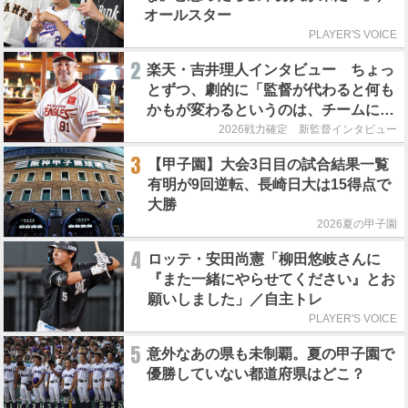
オールスター
PLAYER'S VOICE
2
楽天・吉井理人インタビュー ちょっ
とずつ、劇的に「監督が代わると何も
かもが変わるというのは、チームにと
って良くないことなんです」
2026戦力確定 新監督インタビュー
3
【甲子園】大会3日目の試合結果一覧
有明が9回逆転、長崎日大は15得点で
大勝
2026夏の甲子園
4
ロッテ・安田尚憲「柳田悠岐さんに
『また一緒にやらせてください』とお
願いしました」／自主トレ
PLAYER'S VOICE
5
意外なあの県も未制覇。夏の甲子園で
優勝していない都道府県はどこ？